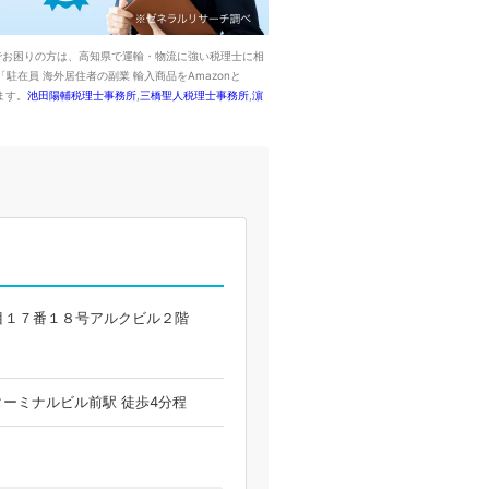
でお困りの方は、高知県で運輸・物流に強い税理士に相
員 海外居住者の副業 輸入商品をAmazonと
ます。
池田陽輔税理士事務所
,
三橋聖人税理士事務所
,
濵
目１７番１８号アルクビル２階
ターミナルビル前駅 徒歩4分程