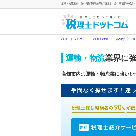
運輸・物流業界に強い高知市(高知県)の税理士・会計事務所の紹介・検
税理士ドットコム
税理士検索
高知県
高
運輸・物流
業界に
高知市内
の
運輸・物流業に強い
税