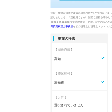
運輸・物流が得意な高知市の事務所が4件見つかりま
談しましょう。「正社員ですが、副業で所得を増やした
Yahoo shopping での商品販売 納税」などの
田英資税理士事務所
などの税理士に税理士ドットコム
現在の検索
【 都道府県 】
高知
【 市区町村 】
高知市
【 分野 】
選択されていません