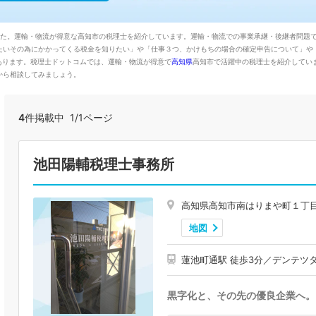
した。運輸・物流が得意な高知市の税理士を紹介しています。運輸・物流での事業承継・後継者問題
いその為にかかってくる税金を知りたい」や「仕事３つ、かけもちの場合の確定申告について」や「駐在
悩みがあります。税理士ドットコムでは、運輸・物流が得意で
高知県
高知市で活躍中の税理士を紹介してい
から相談してみましょう。
4
件掲載中 1/1ページ
池田陽輔税理士事務所
高知県高知市南はりまや町１丁
地図
蓮池町通駅 徒歩3分／デンテツ
黒字化と、その先の優良企業へ。