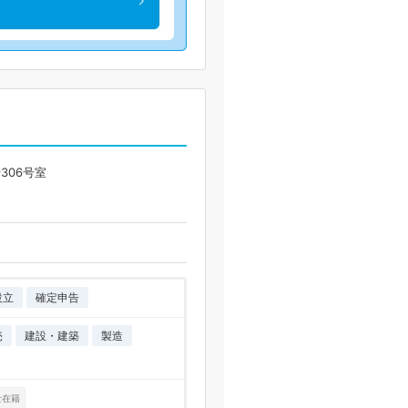
306号室
設立
確定申告
売
建設・建築
製造
士在籍