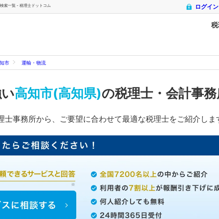
索一覧 - 税理士ドットコム
ログイン
税
知市
運輸・物流
強い
高知市(高知県)
の税理士・会計事務
理士事務所から、ご要望に合わせて最適な税理士をご紹介しま