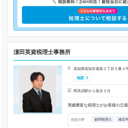
濵田英資税理士事務所
高知県高知市葛島２丁目５番３
地図
西高須駅から徒歩２分
実績豊富な税理士がお客様の立場
顧問税理士
確定
得意分野