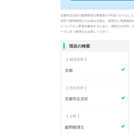
京都市左京区の顧問税理士事務所が7件見つかりまし
京区で顧問税理士のお悩みを抱え、税理士に税務相談
についてのご希望を解決するために、税理士の評判・評
ーズに合う税理士をお探しください。
現在の検索
【 都道府県 】
京都
【 市区町村 】
京都市左京区
【 分野 】
顧問税理士