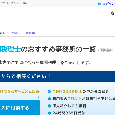
索一覧 - 税理士ドットコム
ログイン
税
都市
左京区
顧問税理士
問税理士
のおすすめ事務所の一覧
7件掲載中
市内
でご要望に合った
顧問税理士
をご紹介します。