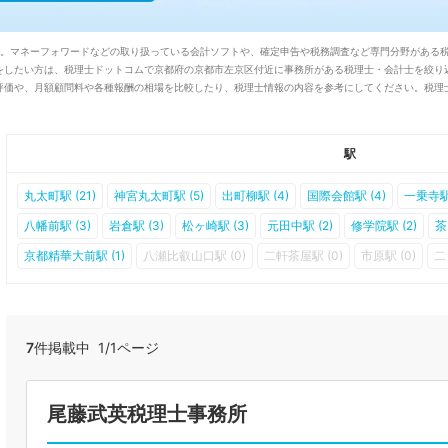
た。マネーフォワードなどの取り扱っている会計ソフトや、確定申告や税務調査など専門分野がある
をしたい方は、税理士ドットコムで京都府の京都市左京区付近に事務所がある税理士・会計士を絞り
価や、月額顧問料や各種報酬の相場を比較したり、税理士情報の内容を参考にしてください。税理士
駅
丸太町駅 (21)
神宮丸太町駅 (5)
出町柳駅 (4)
国際会館駅 (4)
一乗寺駅 
八幡前駅 (3)
岩倉駅 (3)
松ヶ崎駅 (3)
元田中駅 (2)
修学院駅 (2)
茶
京都精華大前駅 (1)
八瀬比叡山口駅 (0)
二軒茶屋駅 (0)
市原駅 (0)
二
7
件掲載中 1/1ページ
尾藤武英税理士事務所