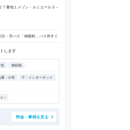
２７番地１メゾン・ルミエール３－
0分・市バス「神殿町」バス停すぐ
トします
申告
相続税
流通・小売
IT・インターネット
例あり
料金・事例を見る