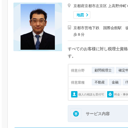
京都府京都市左京区 上高野仲町
地図
京都市営地下鉄 国際会館駅 徒
歩８分
すべてのお客様に対し税理士資格
す。
顧問税理士
確定
得意分野
不動産
金融
得意業種
個人の相談も受付可
料金・事
サービス内容