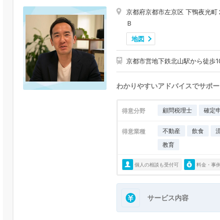
京都府京都市左京区 下鴨夜光町
Ｂ
地図
京都市営地下鉄北山駅から徒歩1
わかりやすいアドバイスでサポー
顧問税理士
確定
得意分野
不動産
飲食
得意業種
教育
個人の相談も受付可
料金・事
サービス内容