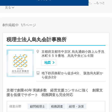
ＮＰＯ法人が得意な京都市中京区の事務所が8件見つかりました。
...
もっと
見る
8
件掲載中 1/1ページ
税理士法人烏丸会計事務所
京都府京都市中京区 烏丸通錦小路上ル手洗
水町６５９番地 烏丸中央ビル６階
地図
地下鉄四条駅から徒歩4分、 阪急烏丸駅か
ら徒歩2分
京都で創業40年 実績多数 経営支援コンサルに強く 創業支
援を低価でサポート 税務調査も完全対応
得意分野
顧問税理士
税務調査
経理・決算