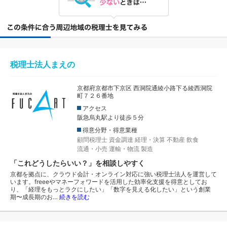
税理士法人まえの
京都府京都市下京区 西洞院通綾小路下る綾西洞院
町７２６番地
アクセス
阪急烏丸駅より徒歩５分
得意分野・得意業種
顧問税理士
資金調達
経理・決算
不動産
飲食
流通・小売
運輸・物流
製造
「これどうしたらいい？」を相談しやすく
京都を拠点に、クラウド会計・オンライン対応に強い税理士法人を運営して
います。freeeやマネーフォワードを活用した効率化支援を得意としてお
り、「経理をもっとラクにしたい」「数字を見える化したい」という創業
期〜成長期のお…
続きを読む