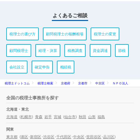
よくあるご相談
税理士の選び方
顧問税理士の報酬相場
税理士の変更
顧問税理士
経理・決算
税務調査
資金調達
節税
会社設立
確定申告
相続税
税理士ドットコム
税理士検索
京都府
京都市
中京区
ＮＰＯ法人
全国の税理士事務所を探す
北海道・東北
北海道
(
札幌市
)
青森
岩手
宮城
(
仙台市
)
秋田
山形
福島
関東
東京都
(
港区
・
新宿区
・
渋谷区
・
千代田区
・
中央区
・
世田谷区
・
品川区
)