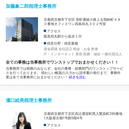
加藤象二郎税理士事務所
京都府京都市下京区 室町通綾小路上る鶏鉾町４８
０番地オフィスワン四条烏丸３０２号室
アクセス
阪急烏丸駅から徒歩１分
得意分野・得意業種
資金調達
会社設立
税金・お金
飲食
IT・インターネット
美容
医療・福祉
一般社団法人
全ての事務は当事務所でワンストップでおまかせください！！
当事務所では税務のみならず、会社の事務・総務部門のワンストップサービ
スを行っております。 煩わしい帳面の入力から請求書の発行まで、事務作
業は全て当事務所におまかせください！
続きを読む
瀬口絵美税理士事務所
京都府京都市下京区高辻通室町西入繁昌町295番地
1大阪屋京都1号館5階4号
アクセス