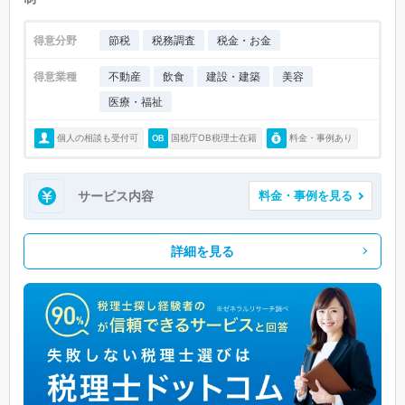
得意分野
節税
税務調査
税金・お金
得意業種
不動産
飲食
建設・建築
美容
医療・福祉
個人の相談も受付可
国税庁OB税理士在籍
料金・事例あり
サービス内容
料金・事例を見る
詳細を見る