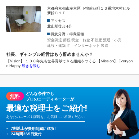
京都府京都市左京区 下鴨前萩町１３番地木村ビル
新館Ｂ１Ｆ
アクセス
北山駅徒歩4分
得意分野・得意業種
資金調達
節税
税金・お金
不動産
流通・小売
建設・建築
IT・インターネット
製造
社長、ギャンブル経営はもう辞めませんか？
【Vision】 １００年先も世界貢献できる組織をつくる 【Mission】 Everyon
e Happy
続きを読む
どんな条件でも
無料
プロのコーディネーターが
最適な税理士をご紹介!
あなたのニーズや課題を、お気軽にご相談ください
7割以上
が費用削減に成功！
24時間365日受付