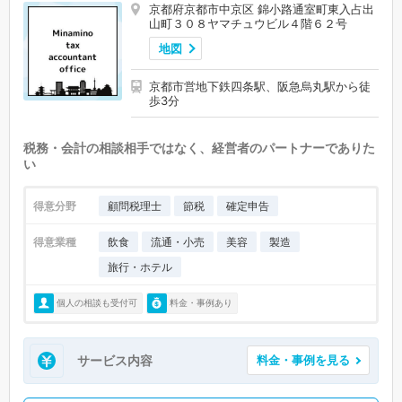
京都府京都市中京区 錦小路通室町東入占出
山町３０８ヤマチュウビル４階６２号
地図
京都市営地下鉄四条駅、阪急烏丸駅から徒
歩3分
税務・会計の相談相手ではなく、経営者のパートナーでありた
い
得意分野
顧問税理士
節税
確定申告
得意業種
飲食
流通・小売
美容
製造
旅行・ホテル
個人の相談も受付可
料金・事例あり
サービス内容
料金・事例を見る