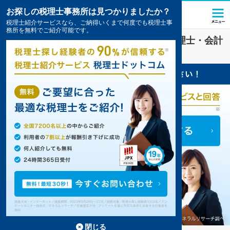
お探しの税理士事務所は見つかりましたか？
税理士紹介サービスなら、ご納得いくまで何度でも税理士事
務所を無料でご紹介可能です。
ＮＰＯ法人
業界に強い
京都市中京区
の税理士・会計
事務所の一覧
8件掲載中
閉じる