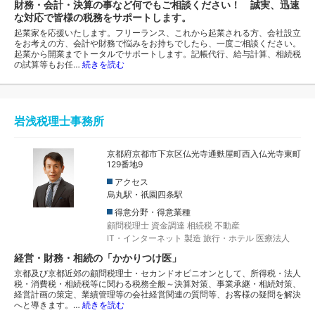
財務・会計・決算の事など何でもご相談ください！ 誠実、迅速
な対応で皆様の税務をサポートします。
起業家を応援いたします。フリーランス、これから起業される方、会社設立
をお考えの方、会計や財務で悩みをお持ちでしたら、一度ご相談ください。
起業から開業までトータルでサポートします。記帳代行、給与計算、相続税
の試算等もお任…
続きを読む
岩浅税理士事務所
京都府京都市下京区仏光寺通麩屋町西入仏光寺東町
129番地9
アクセス
烏丸駅・祇園四条駅
得意分野・得意業種
顧問税理士
資金調達
相続税
不動産
IT・インターネット
製造
旅行・ホテル
医療法人
経営・財務・相続の「かかりつけ医」
京都及び京都近郊の顧問税理士・セカンドオピニオンとして、所得税・法人
税・消費税・相続税等に関わる税務全般～決算対策、事業承継・相続対策、
経営計画の策定、業績管理等の会社経営関連の質問等、お客様の疑問を解決
へと導きます。…
続きを読む