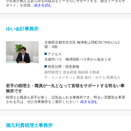
小企業が抱えるあらゆる問題点をトータルにサポートする「経営トータルサ
ポート」を目指…
続きを読む
ゆい会計事務所
京都府京都市右京区 梅津南上田町26 YNGビル2
階・3階
アクセス
京都市バス 梅津段町バス停から徒歩１分
得意分野・得意業種
顧問税理士
資金調達
相続税
不動産
IT・インターネット
製造
旅行・ホテル
医療法人
若手の税理士・職員が一丸となって皆様をサポートする明るい事
務所です
税理士も職員も若手が多く、活気あふれる事務所です。明るい雰囲気を希望
される方は、ぜひ当事務所をご選択ください！
続きを読む
德元利貴税理士事務所