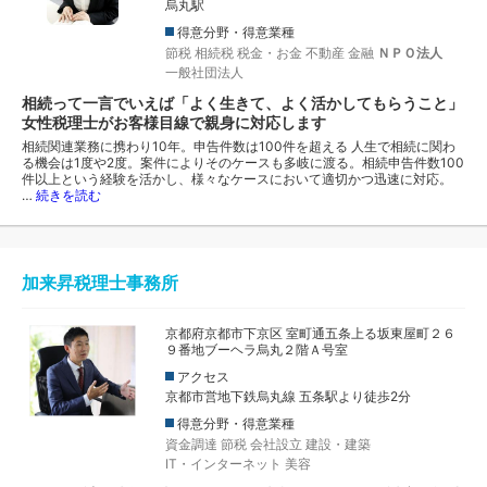
烏丸駅
得意分野・得意業種
節税
相続税
税金・お金
不動産
金融
ＮＰＯ法人
一般社団法人
相続って一言でいえば「よく生きて、よく活かしてもらうこと」
女性税理士がお客様目線で親身に対応します
相続関連業務に携わり10年。申告件数は100件を超える 人生で相続に関わ
る機会は1度や2度。案件によりそのケースも多岐に渡る。相続申告件数100
件以上という経験を活かし、様々なケースにおいて適切かつ迅速に対応。
…
続きを読む
加来昇税理士事務所
京都府京都市下京区 室町通五条上る坂東屋町２６
９番地ブーヘラ烏丸２階Ａ号室
アクセス
京都市営地下鉄烏丸線 五条駅より徒歩2分
得意分野・得意業種
資金調達
節税
会社設立
建設・建築
IT・インターネット
美容