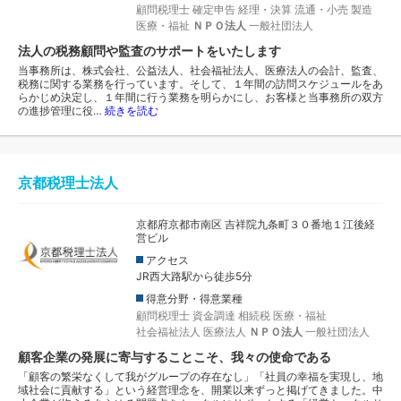
顧問税理士
確定申告
経理・決算
流通・小売
製造
医療・福祉
ＮＰＯ法人
一般社団法人
法人の税務顧問や監査のサポートをいたします
当事務所は、株式会社、公益法人、社会福祉法人、医療法人の会計、監査、
税務に関する業務を行っています。そして、１年間の訪問スケジュールをあ
らかじめ決定し、１年間に行う業務を明らかにし、お客様と当事務所の双方
の進捗管理に役…
続きを読む
京都税理士法人
京都府京都市南区 吉祥院九条町３０番地１江後経
営ビル
アクセス
JR西大路駅から徒歩5分
得意分野・得意業種
顧問税理士
資金調達
相続税
医療・福祉
社会福祉法人
医療法人
ＮＰＯ法人
一般社団法人
顧客企業の発展に寄与することこそ、我々の使命である
「顧客の繁栄なくして我がグループの存在なし」「社員の幸福を実現し、地
域社会に貢献する」という経営理念を、開業以来ずっと掲げてきました。中