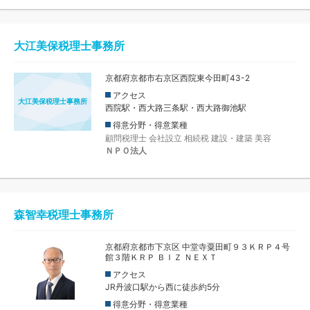
大江美保税理士事務所
京都府京都市右京区西院東今田町43-2
アクセス
大江美保税理士事務所
西院駅・西大路三条駅・西大路御池駅
得意分野・得意業種
顧問税理士
会社設立
相続税
建設・建築
美容
ＮＰＯ法人
森智幸税理士事務所
京都府京都市下京区 中堂寺粟田町９３ＫＲＰ４号
館３階ＫＲＰ ＢＩＺ ＮＥＸＴ
アクセス
JR丹波口駅から西に徒歩約5分
得意分野・得意業種