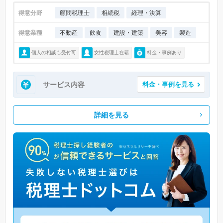
得意分野
顧問税理士
相続税
経理・決算
得意業種
不動産
飲食
建設・建築
美容
製造
個人の相談も受付可
女性税理士在籍
料金・事例あり
サービス内容
料金・事例を見る
詳細を見る