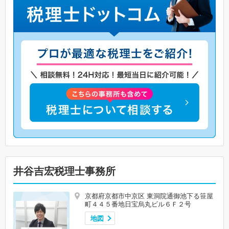
井谷吉宏税理士事務所
京都府京都市中京区 東洞院通御池下る笹屋
町４４５番地日宝烏丸ビル６Ｆ２号
地図