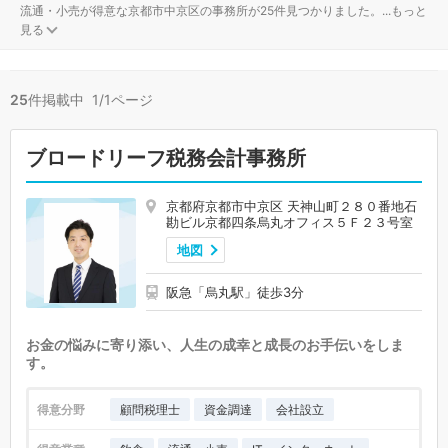
流通・小売が得意な京都市中京区の事務所が25件見つかりました。
...
もっと
見る
25
件掲載中 1/1ページ
ブロードリーフ税務会計事務所
京都府京都市中京区 天神山町２８０番地石
勘ビル京都四条烏丸オフィス５Ｆ２３号室
地図
阪急「烏丸駅」徒歩3分
お金の悩みに寄り添い、人生の成幸と成長のお手伝いをしま
す。
得意分野
顧問税理士
資金調達
会社設立