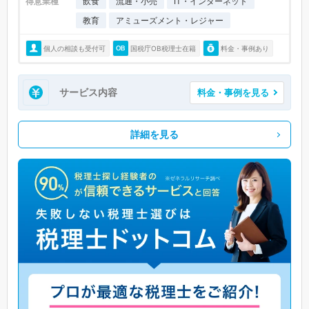
得意業種
飲食
流通・小売
IT・インターネット
教育
アミューズメント・レジャー
個人の相談も受付可
国税庁OB税理士在籍
料金・事例あり
サービス内容
料金・事例を見る
詳細を見る