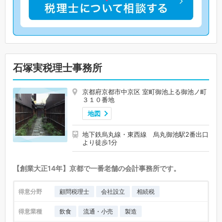
石塚実税理士事務所
京都府京都市中京区 室町御池上る御池ノ町
３１０番地
地図
地下鉄烏丸線・東西線 烏丸御池駅2番出口
より徒歩1分
【創業大正14年】京都で一番老舗の会計事務所です。
得意分野
顧問税理士
会社設立
相続税
得意業種
飲食
流通・小売
製造