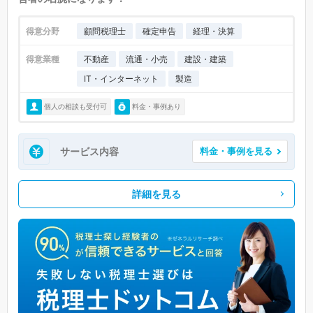
得意分野
顧問税理士
確定申告
経理・決算
得意業種
不動産
流通・小売
建設・建築
IT・インターネット
製造
個人の相談も受付可
料金・事例あり
サービス内容
料金・事例を見る
詳細を見る