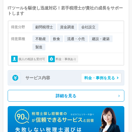
ITツールを駆使し迅速対応！若手税理士が貴社の成長をサポー
トします
得意分野
顧問税理士
資金調達
会社設立
得意業種
不動産
飲食
流通・小売
建設・建築
製造
個人の相談も受付可
料金・事例あり
サービス内容
料金・事例を見る
詳細を見る