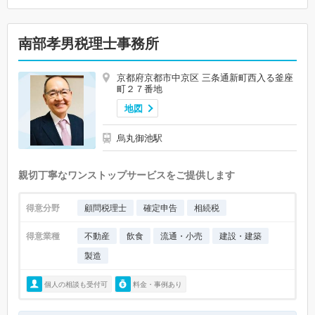
南部孝男税理士事務所
京都府京都市中京区 三条通新町西入る釜座
町２７番地
地図
烏丸御池駅
親切丁寧なワンストップサービスをご提供します
得意分野
顧問税理士
確定申告
相続税
得意業種
不動産
飲食
流通・小売
建設・建築
製造
個人の相談も受付可
料金・事例あり