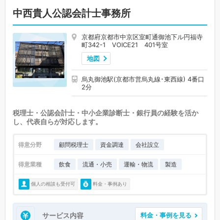
中西貴人公認会計士事務所
京都府京都市中京区室町通御池下ル円福寺
町342-1 VOICE21 401号室
地図
烏丸御池駅(京都市営烏丸線･東西線) 4番口
2分
税理士・公認会計士・中小企業診断士・銀行員の経験を活か
し、代表自らが対応します。
得意分野
顧問税理士
資金調達
会社設立
得意業種
飲食
流通・小売
運輸・物流
製造
個人の相談も受付可
料金・事例あり
サービス内容
料金・事例を見る