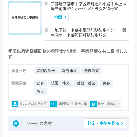
京都府京都市中京区寺町通押小路下ル上本
能寺前町472 ホームズムラタ203号室
地図
・地下鉄 京都市役所前駅徒歩２分 ・阪
急電車 京都河原町駅徒歩12分
元国税局査察部勤務の税理士が担当。事業発展を共に目指しま
す
得意分野
顧問税理士
確定申告
税務調査
得意業種
飲食
流通・小売
建設・建築
美容
製造
個人の相談も受付可
国税庁OB税理士在籍
料金・事例あり
サービス内容
料金・事例を見る