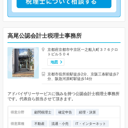
高尾公認会計士税理士事務所
京都府京都市中京区一之船入町３７６クロ
トビル５０４
地図
京都市役所前駅徒歩2分、京阪三条駅徒歩7
分、阪急河原町駅徒歩14分
アドバイザリーサービスに強みを持つ公認会計士税理士事務所
です。代表自ら担当させて頂きます。
得意分野
顧問税理士
確定申告
経理・決算
得意業種
不動産
流通・小売
IT・インターネット