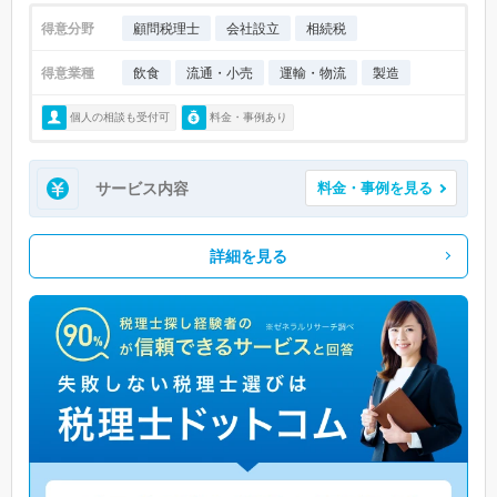
得意分野
顧問税理士
会社設立
相続税
得意業種
飲食
流通・小売
運輸・物流
製造
個人の相談も受付可
料金・事例あり
サービス内容
料金・事例を見る
詳細を見る