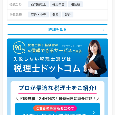
得意分野
顧問税理士
確定申告
相続税
得意業種
流通・小売
美容
製造
詳細を見る