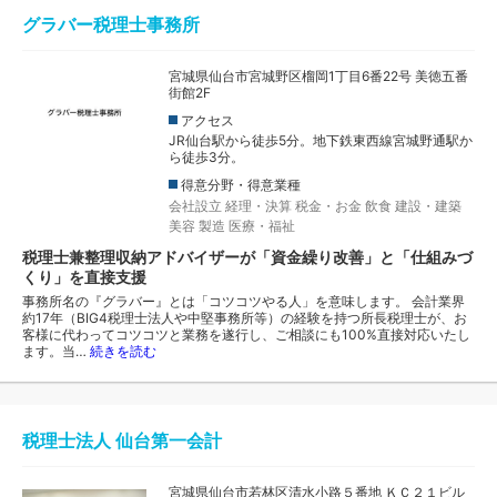
グラバー税理士事務所
宮城県仙台市宮城野区榴岡1丁目6番22号 美徳五番
街館2F
アクセス
JR仙台駅から徒歩5分。地下鉄東西線宮城野通駅か
ら徒歩3分。
得意分野・得意業種
会社設立
経理・決算
税金・お金
飲食
建設・建築
美容
製造
医療・福祉
税理士兼整理収納アドバイザーが「資金繰り改善」と「仕組みづ
くり」を直接支援
事務所名の『グラバー』とは「コツコツやる人」を意味します。 会計業界
約17年（BIG4税理士法人や中堅事務所等）の経験を持つ所長税理士が、お
客様に代わってコツコツと業務を遂行し、ご相談にも100%直接対応いたし
ます。当…
続きを読む
税理士法人 仙台第一会計
宮城県仙台市若林区清水小路５番地 ＫＣ２１ビル