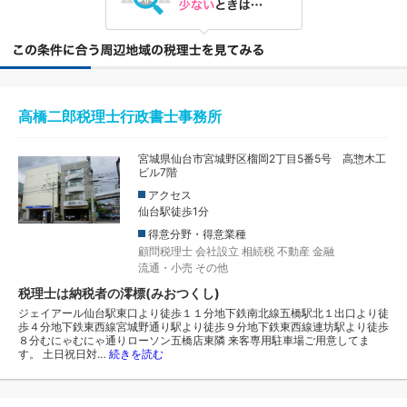
高橋二郎税理士行政書士事務所
宮城県仙台市宮城野区榴岡2丁目5番5号 高惣木工
ビル7階
アクセス
仙台駅徒歩1分
得意分野・得意業種
顧問税理士
会社設立
相続税
不動産
金融
流通・小売
その他
税理士は納税者の澪標(みおつくし)
ジェイアール仙台駅東口より徒歩１１分地下鉄南北線五橋駅北１出口より徒
歩４分地下鉄東西線宮城野通り駅より徒歩９分地下鉄東西線連坊駅より徒歩
８分むにゃむにゃ通りローソン五橋店東隣 来客専用駐車場ご用意してま
す。 土日祝日対…
続きを読む