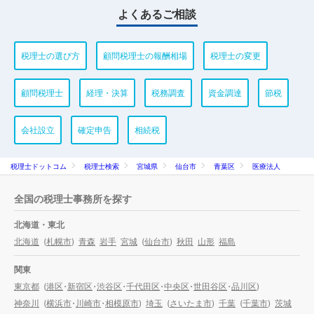
よくあるご相談
税理士の選び方
顧問税理士の報酬相場
税理士の変更
顧問税理士
経理・決算
税務調査
資金調達
節税
会社設立
確定申告
相続税
税理士ドットコム
税理士検索
宮城県
仙台市
青葉区
医療法人
全国の税理士事務所を探す
北海道・東北
北海道
(
札幌市
)
青森
岩手
宮城
(
仙台市
)
秋田
山形
福島
関東
東京都
(
港区
・
新宿区
・
渋谷区
・
千代田区
・
中央区
・
世田谷区
・
品川区
)
神奈川
(
横浜市
・
川崎市
・
相模原市
)
埼玉
(
さいたま市
)
千葉
(
千葉市
)
茨城