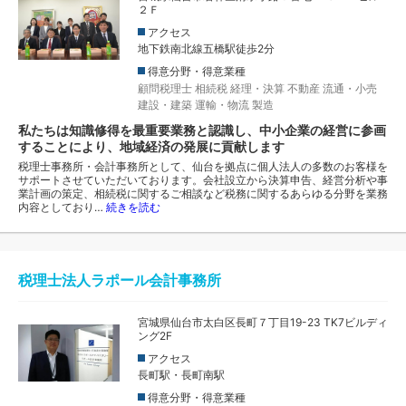
２Ｆ
アクセス
地下鉄南北線五橋駅徒歩2分
得意分野・得意業種
顧問税理士
相続税
経理・決算
不動産
流通・小売
建設・建築
運輸・物流
製造
私たちは知識修得を最重要業務と認識し、中小企業の経営に参画
することにより、地域経済の発展に貢献します
税理士事務所・会計事務所として、仙台を拠点に個人法人の多数のお客様を
サポートさせていただいております。会社設立から決算申告、経営分析や事
業計画の策定、相続税に関するご相談など税務に関するあらゆる分野を業務
内容としており…
続きを読む
税理士法人ラポール会計事務所
宮城県仙台市太白区長町７丁目19-23 TK7ビルディ
ング2F
アクセス
長町駅・長町南駅
得意分野・得意業種