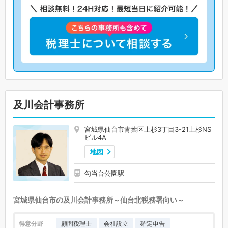
及川会計事務所
宮城県仙台市青葉区上杉3丁目3-21上杉NS
ビル4A
地図
勾当台公園駅
宮城県仙台市の及川会計事務所～仙台北税務署向い～
得意分野
顧問税理士
会社設立
確定申告