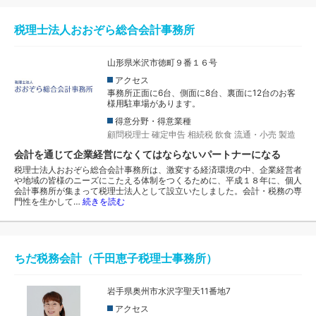
税理士法人おおぞら総合会計事務所
山形県米沢市徳町９番１６号
アクセス
事務所正面に6台、側面に8台、裏面に12台のお客
様用駐車場があります。
得意分野・得意業種
顧問税理士
確定申告
相続税
飲食
流通・小売
製造
会計を通じて企業経営になくてはならないパートナーになる
税理士法人おおぞら総合会計事務所は、激変する経済環境の中、企業経営者
や地域の皆様のニーズにこたえる体制をつくるために、平成１８年に、個人
会計事務所が集まって税理士法人として設立いたしました。会計・税務の専
門性を生かして…
続きを読む
ちだ税務会計（千田恵子税理士事務所）
岩手県奥州市水沢字聖天11番地7
アクセス