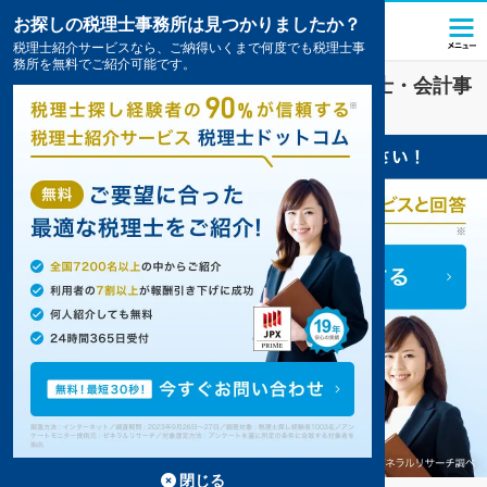
お探しの税理士事務所は見つかりましたか？
税理士紹介サービスなら、ご納得いくまで何度でも税理士事
務所を無料でご紹介可能です。
医療法人
業界に強い
仙台市青葉区
の税理士・会計事
務所の一覧
5件掲載中
閉じる