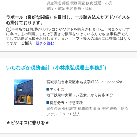
資金調達
節税
税務調査
飲食
流通・小売
建設・建築
美容
医療・福祉
ラポール（良好な関係）を目指し、一歩踏み込んだアドバイスを
心掛けております。
①事務所では無理やりパソコンやソフトを購入させません。 お金をかけず
に今のままの環境、または手書きで帳簿をつけている方でも 当事務所で入
力して総勘定元帳をお渡します。また、ソフト導入の場合には有償にはなり
ますが、ご相談…
続きを読む
いちなざか税務会計（小林康弘税理士事務所）
宮城県仙台市泉区市名坂字町28 La・paseo2A
アクセス
地下鉄泉中央駅（八乙女）から徒歩10分
得意分野・得意業種
資金調達
会社設立
税務調査
飲食
美容
運輸・物流
ファンド
ＮＰＯ法人
★ビジネスに彩りを★