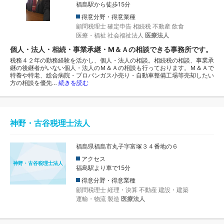
福島駅から徒歩15分
得意分野・得意業種
顧問税理士
確定申告
相続税
不動産
飲食
医療・福祉
社会福祉法人
医療法人
個人・法人・相続・事業承継・M＆Ａの相談できる事務所です。
税務４２年の勤務経験を活かし、個人・法人の相談。相続税の相談、事業承
継の後継者がいない個人・法人のＭ＆Ａの相談も行っております。Ｍ＆Ａで
特養や特老、総合病院・プロパンガス小売り・自動車整備工場等売却したい
方の相談を優先…
続きを読む
神野・古谷税理士法人
福島県福島市丸子字富塚３４番地の６
アクセス
神野・古谷税理士法人
福島駅より車で15分
得意分野・得意業種
顧問税理士
経理・決算
不動産
建設・建築
運輸・物流
製造
医療法人