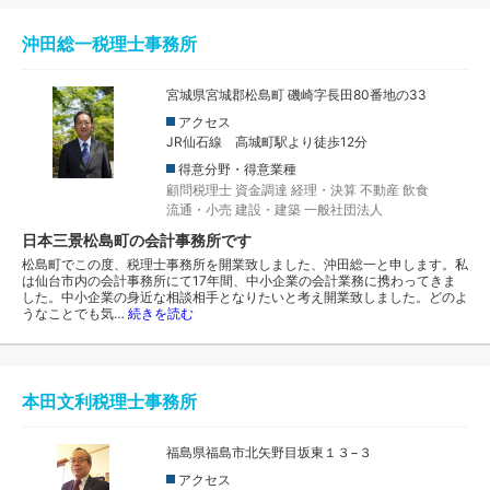
沖田総一税理士事務所
宮城県宮城郡松島町 磯崎字長田80番地の33
アクセス
JR仙石線 高城町駅より徒歩12分
得意分野・得意業種
顧問税理士
資金調達
経理・決算
不動産
飲食
流通・小売
建設・建築
一般社団法人
日本三景松島町の会計事務所です
松島町でこの度、税理士事務所を開業致しました、沖田総一と申します。私
は仙台市内の会計事務所にて17年間、中小企業の会計業務に携わってきま
した。中小企業の身近な相談相手となりたいと考え開業致しました。どのよ
うなことでも気…
続きを読む
本田文利税理士事務所
福島県福島市北矢野目坂東１３−３
アクセス