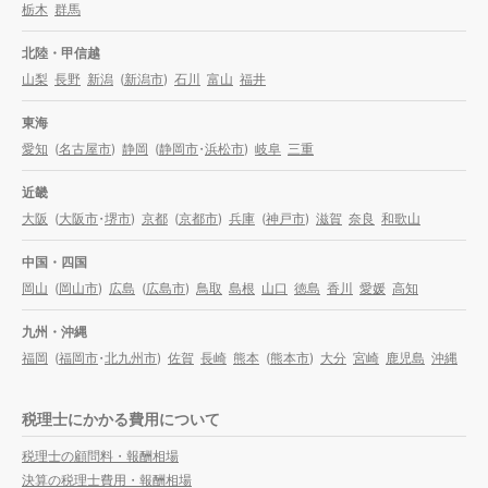
栃木
群馬
北陸・甲信越
山梨
長野
新潟
(
新潟市
)
石川
富山
福井
東海
愛知
(
名古屋市
)
静岡
(
静岡市
・
浜松市
)
岐阜
三重
近畿
大阪
(
大阪市
・
堺市
)
京都
(
京都市
)
兵庫
(
神戸市
)
滋賀
奈良
和歌山
中国・四国
岡山
(
岡山市
)
広島
(
広島市
)
鳥取
島根
山口
徳島
香川
愛媛
高知
九州・沖縄
福岡
(
福岡市
・
北九州市
)
佐賀
長崎
熊本
(
熊本市
)
大分
宮崎
鹿児島
沖縄
税理士にかかる費用について
税理士の顧問料・報酬相場
決算の税理士費用・報酬相場