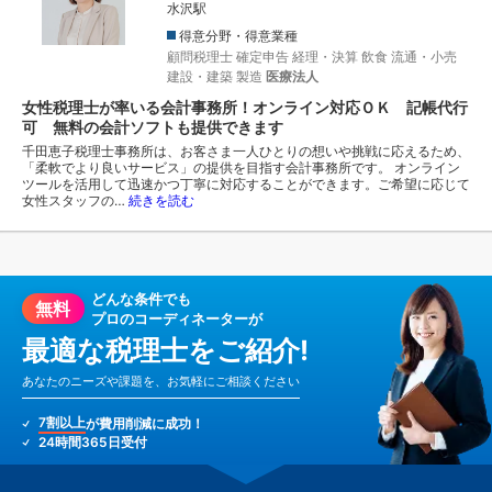
水沢駅
得意分野・得意業種
顧問税理士
確定申告
経理・決算
飲食
流通・小売
建設・建築
製造
医療法人
女性税理士が率いる会計事務所！オンライン対応ＯＫ 記帳代行
可 無料の会計ソフトも提供できます
千田恵子税理士事務所は、お客さま一人ひとりの想いや挑戦に応えるため、
「柔軟でより良いサービス」の提供を目指す会計事務所です。 オンライン
ツールを活用して迅速かつ丁寧に対応することができます。ご希望に応じて
女性スタッフの…
続きを読む
どんな条件でも
無料
プロのコーディネーターが
最適な税理士をご紹介!
あなたのニーズや課題を、お気軽にご相談ください
7割以上
が費用削減に成功！
24時間365日受付