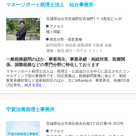
マネージポート税理士法人 仙台事務所
宮城県仙台市宮城野区宮城野1-1-3尾花ビル3F
アクセス
榴ヶ岡駅
得意分野・得意業種
顧問税理士
相続税
税務調査
不動産
金融
運輸・物流
旅行・ホテル
ファンド
一般税務顧問のほか、事業再生、事業承継・相続対策、医療関
係、国際税務などの専門分野に特化しております
マネージポート税理士法人は、税理士・公認会計士を中心に設立されたコン
サルティング型の事務所です。対応業務は、税務顧問業務に加えて、相続・
事業承継対策など資産税対応のほか、主にM&amp;A、事業再生、各種DD及
び証券化…
続きを読む
宇賀治勇税理士事務所
宮城県仙台市泉区南光台南3丁目21番18-302号
アクセス
宇賀治勇税理士事務所