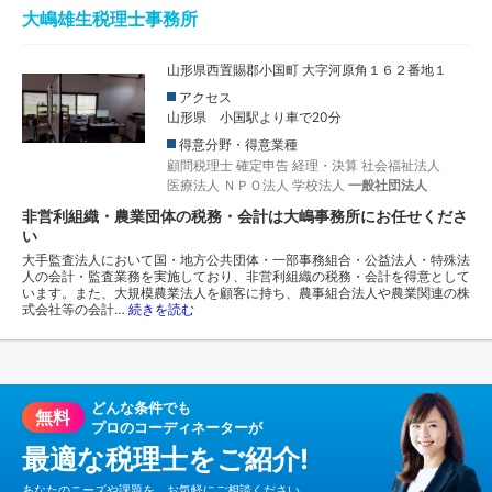
大嶋雄生税理士事務所
山形県西置賜郡小国町 大字河原角１６２番地１
アクセス
山形県 小国駅より車で20分
得意分野・得意業種
顧問税理士
確定申告
経理・決算
社会福祉法人
医療法人
ＮＰＯ法人
学校法人
一般社団法人
非営利組織・農業団体の税務・会計は大嶋事務所にお任せくださ
い
大手監査法人において国・地方公共団体・一部事務組合・公益法人・特殊法
人の会計・監査業務を実施しており、非営利組織の税務・会計を得意として
います。また、大規模農業法人を顧客に持ち、農事組合法人や農業関連の株
式会社等の会計…
続きを読む
どんな条件でも
無料
プロのコーディネーターが
最適な税理士をご紹介!
あなたのニーズや課題を、お気軽にご相談ください