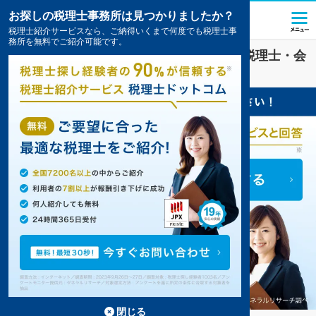
お探しの税理士事務所は見つかりましたか？
税理士紹介サービスなら、ご納得いくまで何度でも税理士事
務所を無料でご紹介可能です。
一般社団法人
業界に強い
仙台市青葉区
の税理士・会
計事務所の一覧
6件掲載中
閉じる