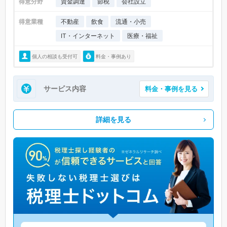
得意分野
資金調達
節税
会社設立
得意業種
不動産
飲食
流通・小売
IT・インターネット
医療・福祉
個人の相談も受付可
料金・事例あり
サービス内容
料金・事例を見る
詳細を見る