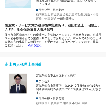
南北線 旭ヶ丘駅から南光台三丁目北バス停まで
（７～８分）
得意分野・得意業種
顧問税理士
資金調達
会社設立
不動産
流通・小売
運輸・物流
製造
一般社団法人
製造業・サービス業の税務指導実績あり、巡回監査士、宅建士、
ＡＦP、生命保険募集人資格保有
仙台市泉区南光台在住の税理士の宇賀治と申します。当事務所では、宮城県
内や岩手県南部までを業務エリアとしておりますが、Ｗｅｂでの対応により
東北地方の比較的広範囲でも、お受けできる場合がございますので、是非、
ご相談ください…
続きを読む
南山勇人税理士事務所
宮城県仙台市太白区あすと長町
アクセス
宮城県仙台市青葉区中央2-2-10仙都会館ビル5Fの
関連会社契約の会議室にてご面談させていただきま
す。
得意分野・得意業種
顧問税理士
資金調達
相続税
不動産
金融