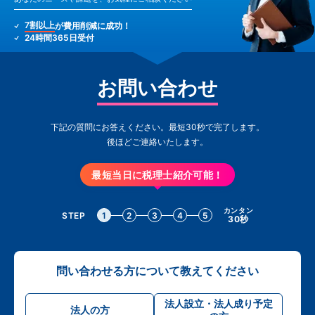
7割以上
が費用削減に成功！
24時間365日受付
お問い合わせ
下記の質問にお答えください。最短30秒で完了します。
後ほどご連絡いたします。
最短当日に税理士紹介可能！
カンタン
STEP
1
2
3
4
5
30秒
問い合わせる方について教えてください
法人設立・法人成り予定
法人の方