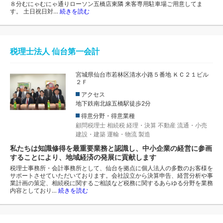
８分むにゃむにゃ通りローソン五橋店東隣 来客専用駐車場ご用意してま
す。 土日祝日対…
続きを読む
税理士法人 仙台第一会計
宮城県仙台市若林区清水小路５番地 ＫＣ２１ビル
２Ｆ
アクセス
地下鉄南北線五橋駅徒歩2分
得意分野・得意業種
顧問税理士
相続税
経理・決算
不動産
流通・小売
建設・建築
運輸・物流
製造
私たちは知識修得を最重要業務と認識し、中小企業の経営に参画
することにより、地域経済の発展に貢献します
税理士事務所・会計事務所として、仙台を拠点に個人法人の多数のお客様を
サポートさせていただいております。会社設立から決算申告、経営分析や事
業計画の策定、相続税に関するご相談など税務に関するあらゆる分野を業務
内容としており…
続きを読む