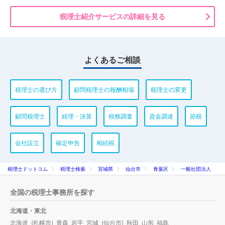
税理士紹介サービスの詳細を見る
よくあるご相談
税理士の選び方
顧問税理士の報酬相場
税理士の変更
顧問税理士
経理・決算
税務調査
資金調達
節税
会社設立
確定申告
相続税
税理士ドットコム
税理士検索
宮城県
仙台市
青葉区
一般社団法人
全国の税理士事務所を探す
北海道・東北
北海道
(
札幌市
)
青森
岩手
宮城
(
仙台市
)
秋田
山形
福島