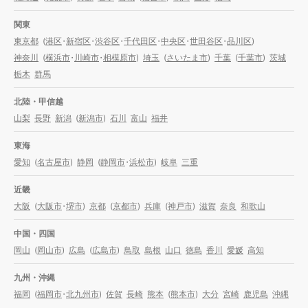
関東
東京都
(
港区
・
新宿区
・
渋谷区
・
千代田区
・
中央区
・
世田谷区
・
品川区
)
神奈川
(
横浜市
・
川崎市
・
相模原市
)
埼玉
(
さいたま市
)
千葉
(
千葉市
)
茨城
栃木
群馬
北陸・甲信越
山梨
長野
新潟
(
新潟市
)
石川
富山
福井
東海
愛知
(
名古屋市
)
静岡
(
静岡市
・
浜松市
)
岐阜
三重
近畿
大阪
(
大阪市
・
堺市
)
京都
(
京都市
)
兵庫
(
神戸市
)
滋賀
奈良
和歌山
中国・四国
岡山
(
岡山市
)
広島
(
広島市
)
鳥取
島根
山口
徳島
香川
愛媛
高知
九州・沖縄
福岡
(
福岡市
・
北九州市
)
佐賀
長崎
熊本
(
熊本市
)
大分
宮崎
鹿児島
沖縄