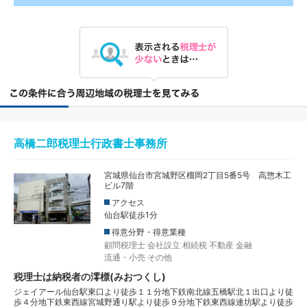
高橋二郎税理士行政書士事務所
宮城県仙台市宮城野区榴岡2丁目5番5号 高惣木工
ビル7階
アクセス
仙台駅徒歩1分
得意分野・得意業種
顧問税理士
会社設立
相続税
不動産
金融
流通・小売
その他
税理士は納税者の澪標(みおつくし)
ジェイアール仙台駅東口より徒歩１１分地下鉄南北線五橋駅北１出口より徒
歩４分地下鉄東西線宮城野通り駅より徒歩９分地下鉄東西線連坊駅より徒歩