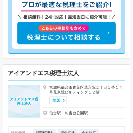
アイアンドエス税理士法人
宮城県仙台市青葉区花京院２丁目１番１４
号花京院ビルディング１２階
アイアンドエス税
地図
理士法人
仙台駅・勾当台公園駅
得意分野
顧問税理士
資金調達
会社設立