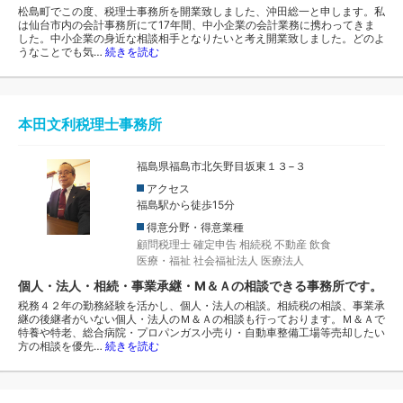
松島町でこの度、税理士事務所を開業致しました、沖田総一と申します。私
は仙台市内の会計事務所にて17年間、中小企業の会計業務に携わってきま
した。中小企業の身近な相談相手となりたいと考え開業致しました。どのよ
うなことでも気…
続きを読む
本田文利税理士事務所
福島県福島市北矢野目坂東１３−３
アクセス
福島駅から徒歩15分
得意分野・得意業種
顧問税理士
確定申告
相続税
不動産
飲食
医療・福祉
社会福祉法人
医療法人
個人・法人・相続・事業承継・M＆Ａの相談できる事務所です。
税務４２年の勤務経験を活かし、個人・法人の相談。相続税の相談、事業承
継の後継者がいない個人・法人のＭ＆Ａの相談も行っております。Ｍ＆Ａで
特養や特老、総合病院・プロパンガス小売り・自動車整備工場等売却したい
方の相談を優先…
続きを読む