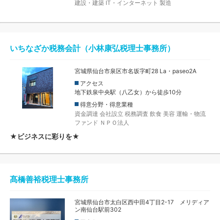
建設・建築
IT・インターネット
製造
いちなざか税務会計（小林康弘税理士事務所）
宮城県仙台市泉区市名坂字町28 La・paseo2A
アクセス
地下鉄泉中央駅（八乙女）から徒歩10分
得意分野・得意業種
資金調達
会社設立
税務調査
飲食
美容
運輸・物流
ファンド
ＮＰＯ法人
★ビジネスに彩りを★
髙橋善裕税理士事務所
宮城県仙台市太白区西中田4丁目2-17 メリディア
ン南仙台駅前302