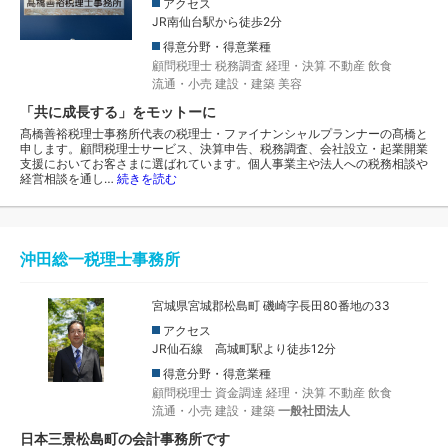
アクセス
JR南仙台駅から徒歩2分
得意分野・得意業種
顧問税理士
税務調査
経理・決算
不動産
飲食
流通・小売
建設・建築
美容
「共に成長する」をモットーに
髙橋善裕税理士事務所代表の税理士・ファイナンシャルプランナーの髙橋と
申します。顧問税理士サービス、決算申告、税務調査、会社設立・起業開業
支援においてお客さまに選ばれています。個人事業主や法人への税務相談や
経営相談を通し…
続きを読む
沖田総一税理士事務所
宮城県宮城郡松島町 磯崎字長田80番地の33
アクセス
JR仙石線 高城町駅より徒歩12分
得意分野・得意業種
顧問税理士
資金調達
経理・決算
不動産
飲食
流通・小売
建設・建築
一般社団法人
日本三景松島町の会計事務所です