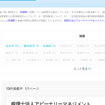
融に強い税理士で、
宮城県
で活躍している税理士を紹介しています。中小企業向けの資金繰りで、金
地賃貸収入の所得税支払いについて」や「特別損失について」や「「住宅取得資金の贈与税非課税枠」
コムには
宮城県
で金融が得意な税理士が登録していますので、
税理士法人アビーナリーマネジメント
,
地域
仙台市 (11)
東松島市 (1)
松島町 (1)
石巻市 (0)
塩竈市 (0)
気仙沼市 
角田市 (0)
多賀城市 (0)
岩沼市 (0)
登米市 (0)
栗原市 (0)
大崎市 (
七ヶ宿町 (0)
大河原町 (0)
村田町 (0)
柴田町 (0)
川崎町 (0)
丸森町 
七ヶ浜町 (0)
利府町 (0)
大和町 (0)
大郷町 (0)
富谷町 (0)
大衡村 (
もっと見る
美里町 (0)
女川町 (0)
南三陸町 (0)
13
件掲載中 1/1ページ
税理士法人アビーナリーマネジメント