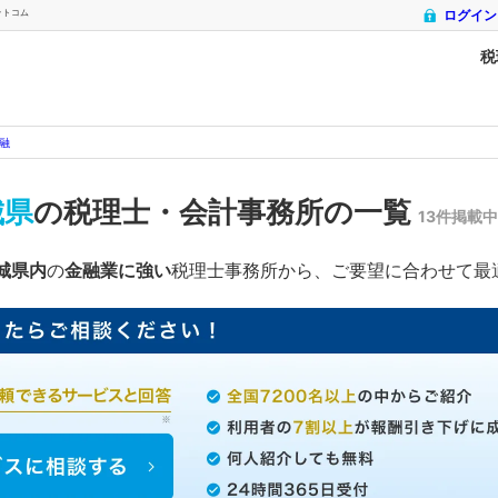
ットコム
ログイン
税
融
城県
の税理士・会計事務所の一覧
13件掲載中
城県内
の
金融業に強い
税理士事務所から、ご要望に合わせて最