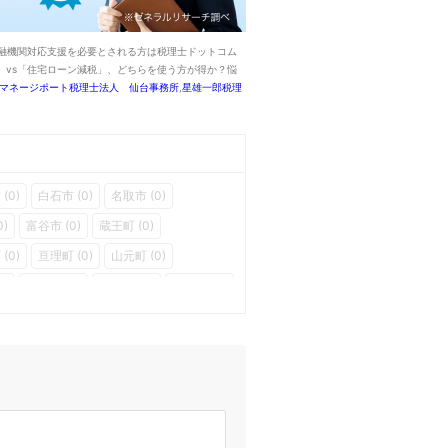
融機関対応支援を必要とされる方は税理士ドットコム
vs「住宅ローン減税」、どちらを使う方が得か？悩
マネージポート税理士法人 仙台事務所
,
星雄一郎税理
(0)
白石市 (0)
名取市 (0)
0)
富谷市 (0)
蔵王町 (0)
(0)
亘理町 (0)
山元町 (0)
0)
色麻町 (0)
加美町 (0)
涌谷町 (0)