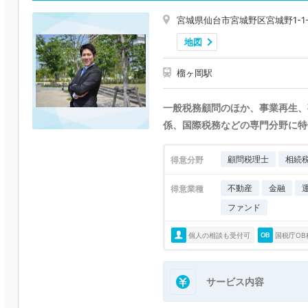
宮城県仙台市宮城野区宮城野1-1-
地図
榴ヶ岡駅
一般税務顧問のほか、事業再生、
係、国際税務などの専門分野に特
顧問税理士
相続
得意分野
不動産
金融
得意業種
ファンド
個人の相談も受付可
国税庁OB
サービス内容