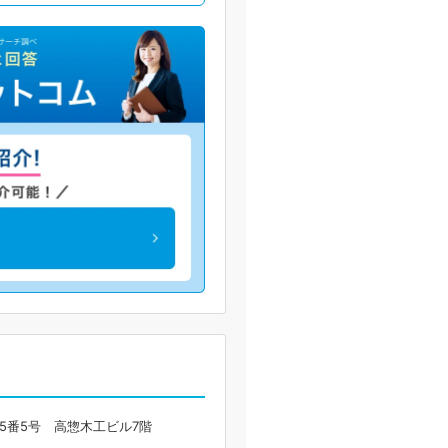
5番5号 高惣木工ビル7階