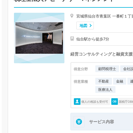
宮城県仙台市青葉区 一番町１丁
地図
仙台駅から徒歩7分
経営コンサルティングと融資支援
顧問税理士
会社
得意分野
不動産
金融
得意業種
医療法人
個人の相談も受付可
国税庁OB
サービス内容