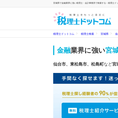
宮城県で金融業界に強い税理士・会計事務所で検索する - 税理士ド
税理士ドットコム
税理士検索
宮城県
金
金融
業界に強い
宮
仙台市、東松島市、松島町
など
宮