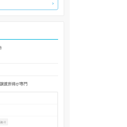
号
譲渡所得が専門
例あり