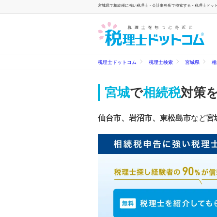
宮城県で相続税に強い税理士・会計事務所で検索する - 税理士ドッ
税理士ドットコム
税理士検索
宮城県
相
宮城
で
相続税
対策
仙台市、岩沼市、東松島市
など
宮