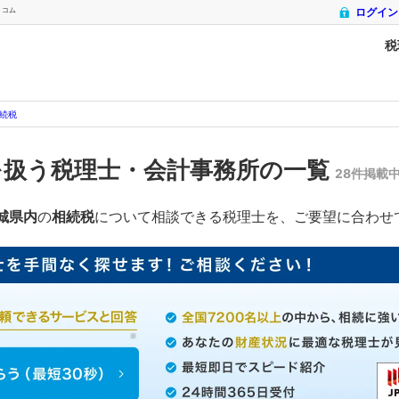
トコム
ログイン
税
続税
を扱う税理士・会計事務所の一覧
28件掲載
城県内
の
相続税
について相談できる税理士を、ご要望に合わせ