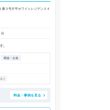
１番３号片平ホワイトレジデンス４
１分
す。
税金・お金
例あり
料金・事例を見る