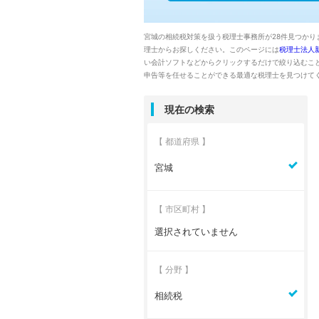
宮城の相続税対策を扱う税理士事務所が28件見つかり
理士からお探しください。このページには
税理士法人
い会計ソフトなどからクリックするだけで絞り込むこ
申告等を任せることができる最適な税理士を見つけて
現在の検索
【 都道府県 】
宮城
【 市区町村 】
選択されていません
【 分野 】
相続税