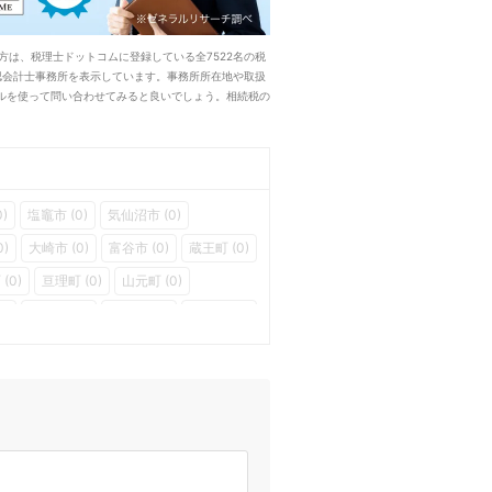
は、税理士ドットコムに登録している全7522名の税
認会計士事務所を表示しています。事務所所在地や取扱
ルを使って問い合わせてみると良いでしょう。相続税の
)
塩竈市 (0)
気仙沼市 (0)
0)
大崎市 (0)
富谷市 (0)
蔵王町 (0)
(0)
亘理町 (0)
山元町 (0)
0)
色麻町 (0)
涌谷町 (0)
美里町 (0)