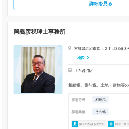
詳細を見る
岡義彦税理士事務所
宮城県岩沼市吹上２丁目33番３
地図
ＪＲ岩沼駅
相続税、贈与税、土地・建物等の
相続税
得意分野
その他
得意業種
個人の相談も受付可
料金・事