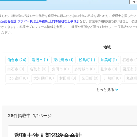
ました。相続税の相談や申告代行を税理士に頼んだときの料金の相場を調べたり、税理士を探したい方
新沼総合会計
,
グラバー税理士事務所
,
土門希望税理士事務所
など、宮城県の相続税に強い税理士・公
とができます。税理士プロフィール情報を参照して、経歴や事例など調べて比較し、一度電話やメー
ください。
地域
仙台市 (24)
岩沼市 (1)
東松島市 (1)
松島町 (1)
加美町 (1)
石巻市 (0
白石市 (0)
名取市 (0)
角田市 (0)
多賀城市 (0)
登米市 (0)
栗原市 (
七ヶ宿町 (0)
大河原町 (0)
村田町 (0)
柴田町 (0)
川崎町 (0)
丸森町 
七ヶ浜町 (0)
利府町 (0)
大和町 (0)
大郷町 (0)
富谷町 (0)
大衡村 (
もっと見る
女川町 (0)
南三陸町 (0)
28
件掲載中 1/1ページ
税理士法人新沼総合会計