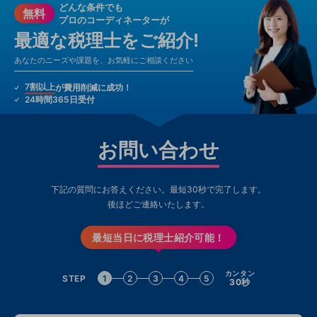
どんな条件でも
無料
プロのコーディネーターが
最適な税理士をご紹介!
あなたのニーズや課題を、お気軽にご相談ください
7割以上
が費用削減に成功！
24時間365日受付
お問い合わせ
下記の質問にお答えください。最短30秒で完了します。
後ほどご連絡いたします。
最短当日に税理士紹介可能！
カンタン
STEP
1
2
3
4
5
30秒