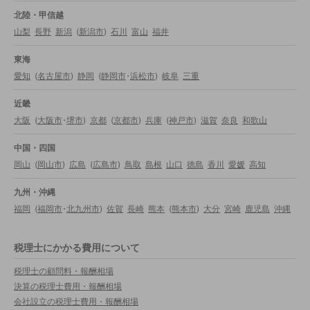
北陸・甲信越
山梨
長野
新潟
(
新潟市
)
石川
富山
福井
東海
愛知
(
名古屋市
)
静岡
(
静岡市
・
浜松市
)
岐阜
三重
近畿
大阪
(
大阪市
・
堺市
)
京都
(
京都市
)
兵庫
(
神戸市
)
滋賀
奈良
和歌山
中国・四国
岡山
(
岡山市
)
広島
(
広島市
)
鳥取
島根
山口
徳島
香川
愛媛
高知
九州・沖縄
福岡
(
福岡市
・
北九州市
)
佐賀
長崎
熊本
(
熊本市
)
大分
宮崎
鹿児島
沖縄
税理士にかかる費用について
税理士の顧問料・報酬相場
決算の税理士費用・報酬相場
会社設立の税理士費用・報酬相場