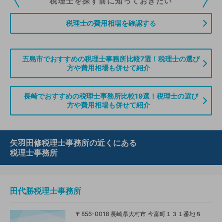
税理士を探す前に知っておきたい
ていただくことができます。また、税理士をお探しの方との接点をご提供す
る「みんなの税務相談」、コーディネーターからの案件紹介などをご利用い
税理士の費用相場を確認する
ただけます。
無料登録のご案内はこちら
五島市でおすすめの税理士事務所比較7選！税理士の選び
方や費用相場も併せて紹介
情報の誤りや削除などのお問い合わせはこちら
長崎でおすすめの税理士事務所比較19選！税理士の選び
方や費用相場も併せて紹介
矢羽田修税理士事務所の近くにある
税理士事務所
田代勝税理士事務所
〒856-0018 長崎県大村市 今富町１３１番地８