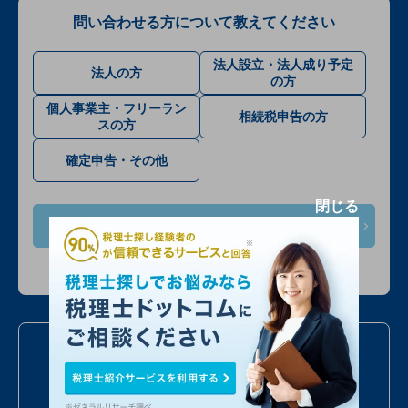
問い合わせる方について教えてください
法人設立・法人成り予定
法人の方
の方
個人事業主・フリーラン
相続税申告の方
スの方
確定申告・その他
閉じる
次へ
入力情報は公開されません
お電話での問い合わせ
050
7586
6224
24時間受付
年中無休
全国対応
最短当日