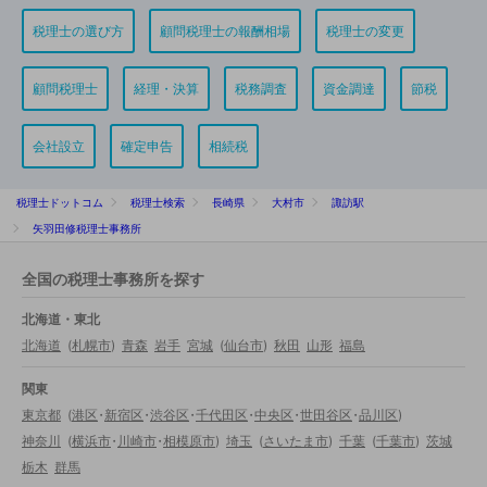
税理士の選び方
顧問税理士の報酬相場
税理士の変更
顧問税理士
経理・決算
税務調査
資金調達
節税
会社設立
確定申告
相続税
税理士ドットコム
税理士検索
長崎県
大村市
諏訪駅
矢羽田修税理士事務所
全国の税理士事務所を探す
北海道・東北
北海道
(
札幌市
)
青森
岩手
宮城
(
仙台市
)
秋田
山形
福島
関東
東京都
(
港区
・
新宿区
・
渋谷区
・
千代田区
・
中央区
・
世田谷区
・
品川区
)
神奈川
(
横浜市
・
川崎市
・
相模原市
)
埼玉
(
さいたま市
)
千葉
(
千葉市
)
茨城
栃木
群馬