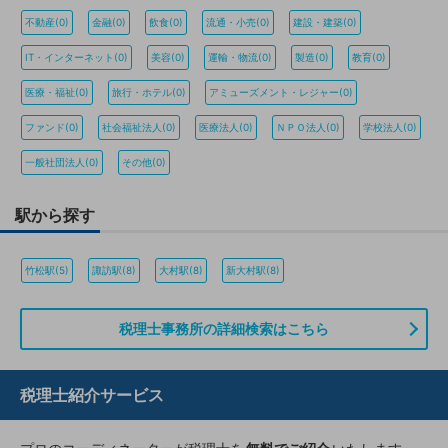
不動産(0)
金融(0)
飲食(0)
流通・小売(0)
建設・建築(0)
IT・インターネット(0)
美容(0)
運輸・物流(0)
製造(0)
教育(0)
医療・福祉(0)
旅行・ホテル(0)
アミューズメント・レジャー(0)
ファンド(0)
社会福祉法人(0)
医療法人(0)
ＮＰＯ法人(0)
学校法人(0)
一般社団法人(0)
その他(0)
駅から探す
竹松駅(5)
諏訪駅(8)
大村駅(8)
新大村駅(8)
税理士事務所の詳細検索はこちら
税理士紹介サービス