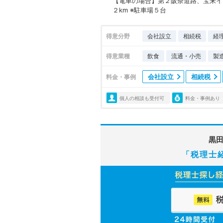
【電車の場合】第２阪奈道路、宝来イ
２km ※駐車場５台
得意分野
会社設立
相続税
経
得意業種
飲食
流通・小売
製
会社設立
相続税
料金・事例
個人の相談も受付可
料金・事例あり
黒
「税理士