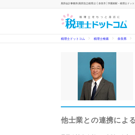
黒田会計事務所(黒田浩之税理士) | 奈良市 | 学園前駅 - 税理士ドッ
税理士ドットコム
税理士検索
奈良県
他士業との連携によ