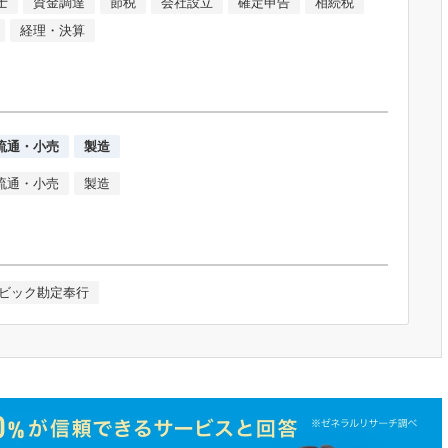
士
資金調達
節税
会社設立
確定申告
相続税
経理・決算
流通・小売
製造
流通・小売
製造
ビック勘定奉行