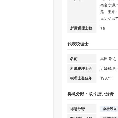
奈良交通
路、宝来イ
ェンジ出て
所属税理士数
1名
代表税理士
名前
黒田 浩之
所属税理士会
近畿税理
税理士登録年
1987年
得意分野・取り扱い分野
得意分野
会社設立