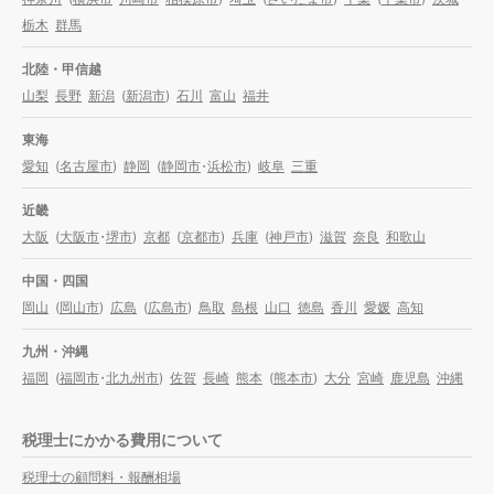
栃木
群馬
北陸・甲信越
山梨
長野
新潟
(
新潟市
)
石川
富山
福井
東海
愛知
(
名古屋市
)
静岡
(
静岡市
・
浜松市
)
岐阜
三重
近畿
大阪
(
大阪市
・
堺市
)
京都
(
京都市
)
兵庫
(
神戸市
)
滋賀
奈良
和歌山
中国・四国
岡山
(
岡山市
)
広島
(
広島市
)
鳥取
島根
山口
徳島
香川
愛媛
高知
九州・沖縄
福岡
(
福岡市
・
北九州市
)
佐賀
長崎
熊本
(
熊本市
)
大分
宮崎
鹿児島
沖縄
税理士にかかる費用について
税理士の顧問料・報酬相場