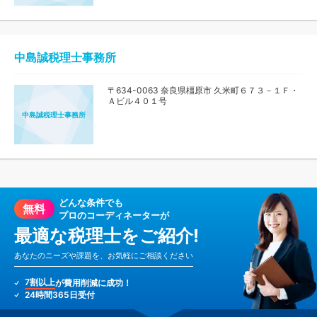
中島誠税理士事務所
〒634-0063 奈良県橿原市 久米町６７３－１Ｆ・
Ａビル４０１号
中島誠税理士事務所
どんな条件でも
無料
プロのコーディネーターが
最適な税理士をご紹介!
あなたのニーズや課題を、お気軽にご相談ください
7割以上
が費用削減に成功！
24時間365日受付