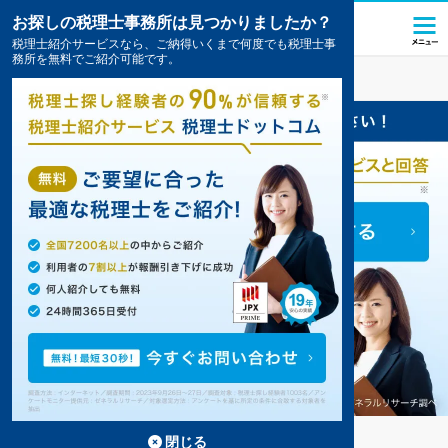
お探しの税理士事務所は見つかりましたか？
税理士紹介サービスなら、ご納得いくまで何度でも税理士事
務所を無料でご紹介可能です。
高取
の税理士・会計事務所の一覧
1件掲載中
高取の事務所が1件見つかりました。
...
もっと見る
閉じる