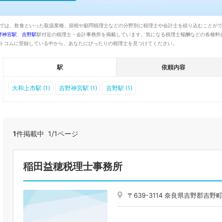
ムでは、飲食といった取扱業種、節税や顧問税理士などの分野別に税理士や会計士を絞り込むことが
野神宮駅
、
吉野駅
駅付近の税理士・会計事務所を掲載しています。気になる税理士報酬などの各種料
ットコムに登録している中から、あなたにぴったりの税理士を見つけてください。
駅
依頼内容
大和上市駅 (1)
吉野神宮駅 (1)
吉野駅 (1)
1
件掲載中 1/1ページ
稲田益穂税理士事務所
〒639-3114 奈良県吉野郡吉