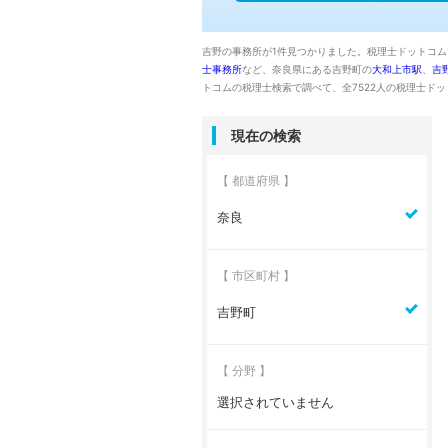
吉野の事務所が1件見つかりました。税理士ドットコ
士事務所
など、奈良県にある吉野町の
大和上市駅
、
吉
トコムの税理士検索で調べて、全7522人の税理士ド
現在の検索
【 都道府県 】
奈良
【 市区町村 】
吉野町
【 分野 】
選択されていません