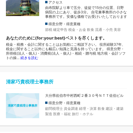
アクセス
由布院駅より車で五分、徒徒で15分の位置、日野
病院の上にあり、徒歩3分。 自宅兼事務所の小さな
事務所です。安価な価格でお受けいたしております
得意分野・得意業種
節税
確定申告
税金・お金
飲食
流通・小売
美容
あなたのために(for:your:best)ベストを尽くします。
税金・税務・会計に関することはお気軽にご相談下さい。 役所経験37年、
税金に関すること以外にも幅広い知識と見識を持っています。 得意分野・
所得税(法人・個人)・消費税(法人・個人)・相続・贈与税 地方税・会計ソフ
トの操…
続きを読む
清家巧貴税理士事務所
大分県佐伯市中村西町２番３０号ＮＴＴ佐伯ビル
得意分野・得意業種
清家巧貴税理士事務所
顧問税理士
資金調達
経理・決算
飲食
建設・建築
製造
医療・福祉
旅行・ホテル