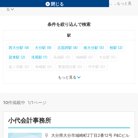
大分市の相続税対策を扱う税理士事務所が10件見つかりました。
...
もっと見
閉じる
る
条件を絞り込んで検索
駅
西大分駅 (9)
大分駅 (9)
古国府駅 (8)
南大分駅 (5)
牧駅 (2)
賀来駅 (2)
滝尾駅 (1)
高城駅 (0)
鶴崎駅 (0)
大在駅 (0)
坂ノ市駅 (0)
幸崎駅 (0)
豊後国分駅 (0)
竹中駅 (0)
中判田駅 (0)
大分大学前駅 (0)
敷戸駅 (0)
もっと見る
10
件掲載中 1/1ページ
小代会計事務所
大分県大分市城崎町2丁目2番12号 P&Cビル