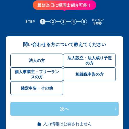
最短当日に税理士紹介可能！
カンタン
STEP
1
2
3
4
5
30秒
問い合わせる方について教えてください
法人設立・法人成り予定
法人の方
の方
個人事業主・フリーラン
相続税申告の方
スの方
確定申告・その他
次へ
入力情報は公開されません