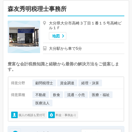
森友秀明税理士事務所
大分県大分市高崎３丁目１番１５号高崎ビ
ル１Ｆ
地図
大分駅から車で5分
豊富な会計税務知識と経験から最善の解決方法をご提案しま
す。
得意分野
顧問税理士
資金調達
経理・決算
得意業種
不動産
飲食
流通・小売
医療・福祉
医療法人
個人の相談も受付可
料金・事例あり