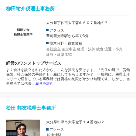
柳田祐介税理士事務所
大分県宇佐市大字森山６０７番地の７
アクセス
豊前善光寺駅から車で3分
得意分野・得意業種
会社設立
確定申告
経理・決算
飲食
流通・小売
建設・建築
製造
経営のワンストップサービス
よく会社を設立された方から、こんな質問を受けます。「先生の所で、労働
保険、社会保険の手続きも一緒にしてもらえますか？」一般的に、税理士オ
ンリーで経営している事務所では資格の制限がかかり無理です。しかし、当
事務所では代表…
続きを読む
松田 邦友税理士事務所
大分県中津市大字金手１４番地の２
アクセス
JR中津駅