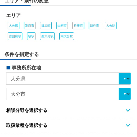
エリア・条件の変更
エリア
大分県
別府市
日出町
由布市
杵築市
臼杵市
大分駅
古国府駅
牧駅
西大分駅
南大分駅
条件を指定する
■
事務所所在地
相談分野を選択する
取扱業種を選択する