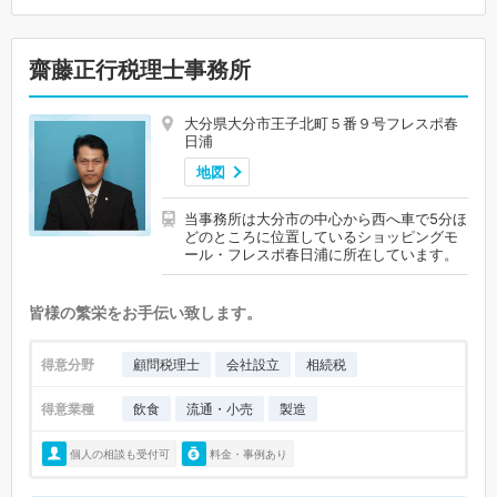
齋藤正行税理士事務所
大分県大分市王子北町５番９号フレスポ春
日浦
地図
当事務所は大分市の中心から西へ車で5分ほ
どのところに位置しているショッピングモ
ール・フレスポ春日浦に所在しています。
皆様の繁栄をお手伝い致します。
得意分野
顧問税理士
会社設立
相続税
得意業種
飲食
流通・小売
製造
個人の相談も受付可
料金・事例あり