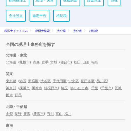
顧問税理士
経理・決算
税務調査
資金調達
節税
会社設立
確定申告
相続税
税理士ドットコム
税理士検索
大分県
大分市
相続税
全国の税理士事務所を探す
北海道・東北
北海道
(
札幌市
)
青森
岩手
宮城
(
仙台市
)
秋田
山形
福島
関東
東京都
(
港区
・
新宿区
・
渋谷区
・
千代田区
・
中央区
・
世田谷区
・
品川区
)
神奈川
(
横浜市
・
川崎市
・
相模原市
)
埼玉
(
さいたま市
)
千葉
(
千葉市
)
茨城
栃木
群馬
北陸・甲信越
山梨
長野
新潟
(
新潟市
)
石川
富山
福井
東海