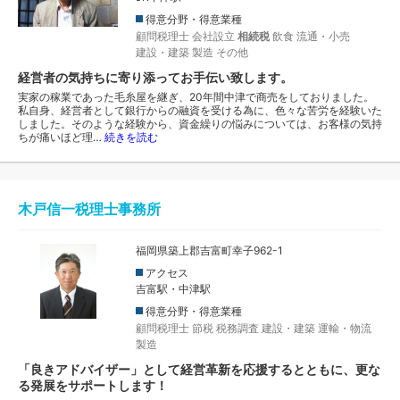
得意分野・得意業種
顧問税理士
会社設立
相続税
飲食
流通・小売
建設・建築
製造
その他
経営者の気持ちに寄り添ってお手伝い致します。
実家の稼業であった毛糸屋を継ぎ、20年間中津で商売をしておりました。
私自身、経営者として銀行からの融資を受ける為に、色々な苦労を経験いた
しました。そのような経験から、資金繰りの悩みについては、お客様の気持
ちが痛いほど理…
続きを読む
木戸信一税理士事務所
福岡県築上郡吉富町幸子962-1
アクセス
吉富駅・中津駅
得意分野・得意業種
顧問税理士
節税
税務調査
建設・建築
運輸・物流
製造
「良きアドバイザー」として経営革新を応援するとともに、更な
る発展をサポートします！