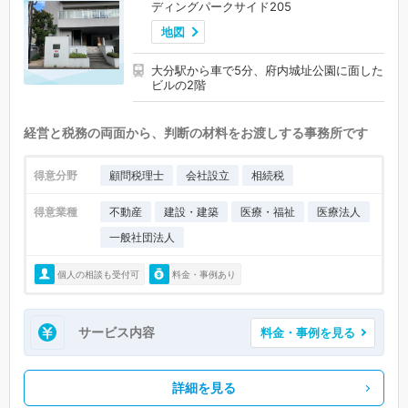
ディングパークサイド205
地図
大分駅から車で5分、府内城址公園に面した
ビルの2階
経営と税務の両面から、判断の材料をお渡しする事務所です
得意分野
顧問税理士
会社設立
相続税
得意業種
不動産
建設・建築
医療・福祉
医療法人
一般社団法人
個人の相談も受付可
料金・事例あり
サービス内容
料金・事例を見る
詳細を見る