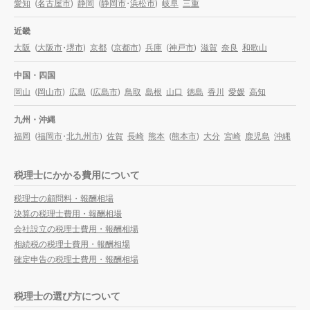
愛知
(
名古屋市
)
静岡
(
静岡市
・
浜松市
)
岐阜
三重
近畿
大阪
(
大阪市
・
堺市
)
京都
(
京都市
)
兵庫
(
神戸市
)
滋賀
奈良
和歌山
中国・四国
岡山
(
岡山市
)
広島
(
広島市
)
鳥取
島根
山口
徳島
香川
愛媛
高知
九州・沖縄
福岡
(
福岡市
・
北九州市
)
佐賀
長崎
熊本
(
熊本市
)
大分
宮崎
鹿児島
沖縄
税理士にかかる費用について
税理士の顧問料・報酬相場
決算の税理士費用・報酬相場
会社設立の税理士費用・報酬相場
相続税の税理士費用・報酬相場
確定申告の税理士費用・報酬相場
税理士の選び方について