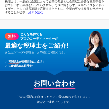
税理士は、一般的に企業にとって企業の発展と社会貢献に必要な税務申告を
お手伝いする業務を行っていますが、それに留まらず、企業の「良きアドバ
イザー」として経営革新を応援するとともに、企業の更なる発展をサポート
することが当事…
続きを読む
どんな条件でも
無料
プロのコーディネーターが
最適な税理士をご紹介!
あなたのニーズや課題を、お気軽にご相談ください
7割以上
が費用削減に成功！
24時間365日受付
お問い合わせ
下記の質問にお答えください。最短30秒で完了します。
後ほどご連絡いたします。