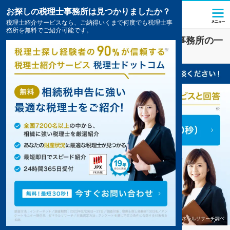
お探しの税理士事務所は見つかりましたか？
税理士紹介サービスなら、ご納得いくまで何度でも税理士事
務所を無料でご紹介可能です。
大分市
で
相続税
対策を扱う税理士・会計事務所の一
覧
10件掲載中