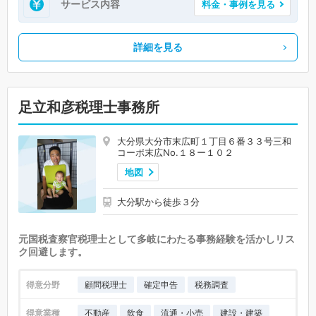
サービス内容
料金・事例を見る
詳細を見る
足立和彦税理士事務所
大分県大分市末広町１丁目６番３３号三和
コーポ末広No.１８ー１０２
地図
大分駅から徒歩３分
元国税査察官税理士として多岐にわたる事務経験を活かしリス
ク回避します。
得意分野
顧問税理士
確定申告
税務調査
得意業種
不動産
飲食
流通・小売
建設・建築