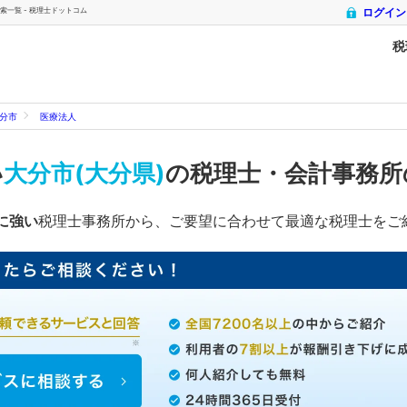
一覧 - 税理士ドットコム
ログイン
税
分市
医療法人
い
大分市(大分県)
の税理士・会計事務
に強い
税理士事務所から、ご要望に合わせて最適な税理士をご