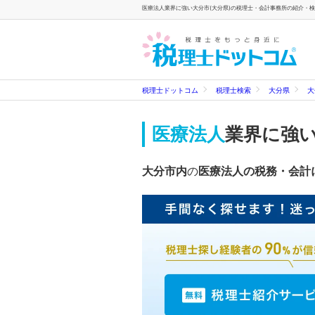
医療法人業界に強い大分市(大分県)の税理士・会計事務所の紹介・検索
税理士ドットコム
税理士検索
大分県
大
医療法人
業界に強
大分市内
の
医療法人の税務・会計