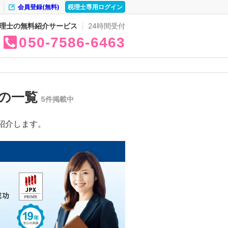
会員登録(無料)
税理士専用ログイン
理士の無料紹介サービス
24時間受付
050
7586
6463
所の一覧
5件掲載中
紹介します。