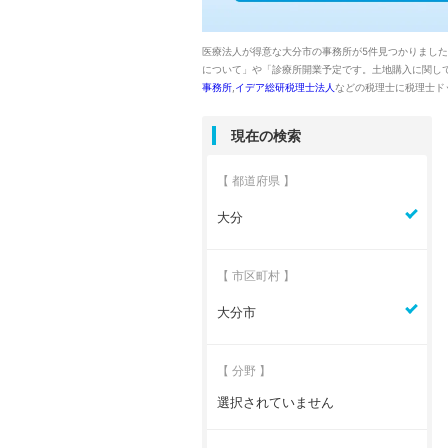
医療法人が得意な大分市の事務所が5件見つかりまし
について」や「診療所開業予定です。土地購入に関し
事務所
,
イデア総研税理士法人
などの税理士に税理士ド
現在の検索
【 都道府県 】
大分
【 市区町村 】
大分市
【 分野 】
選択されていません