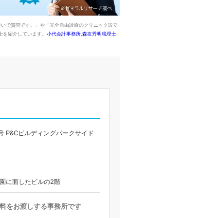
違いで質問です。」や「完全自由診療のクリニック設立
士を紹介しています。
小代会計事務所
,
森友秀明税理士
号 P&Cビルディングパークサイド
園に面したビルの2階
料をお渡しする事務所です