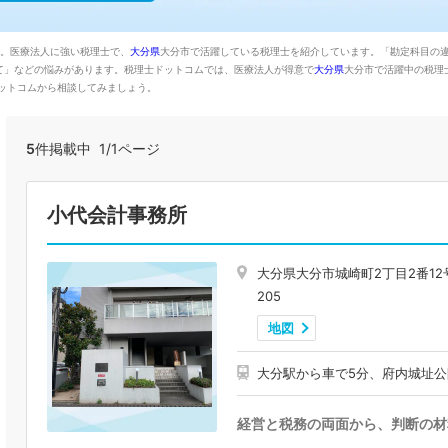
た。医療法人に強い税理士で、
大分県
大分市で活躍している税理士を紹介しています。「勘定科目の
て」などの悩みがあります。税理士ドットコムでは、医療法人が得意で
大分県
大分市で活躍中の税理
ットコムから相談してみましょう。
5
件掲載中 1/1ページ
小代会計事務所
大分県大分市城崎町2丁目2番12
205
地図
大分駅から車で5分、府内城址公
経営と税務の両面から、判断の材