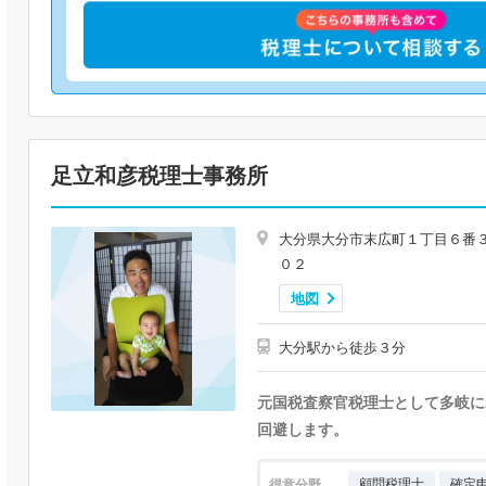
足立和彦税理士事務所
大分県大分市末広町１丁目６番３
０２
地図
大分駅から徒歩３分
元国税査察官税理士として多岐に
回避します。
顧問税理士
確定
得意分野