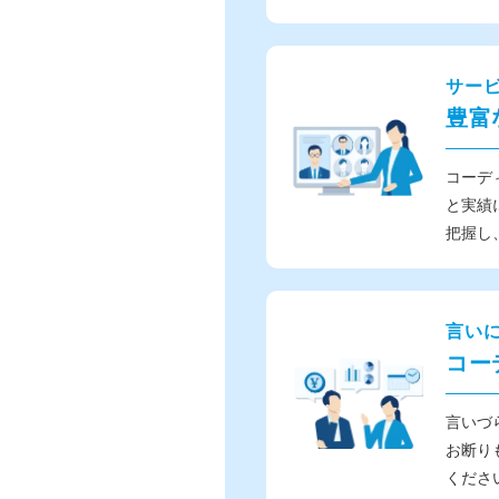
サー
豊富
コーデ
と実績
把握し
言い
コー
言いづ
お断り
くださ