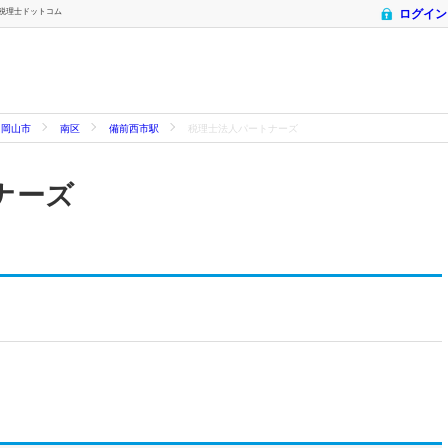
- 税理士ドットコム
ログイン
岡山市
南区
備前西市駅
税理士法人パートナーズ
ナーズ