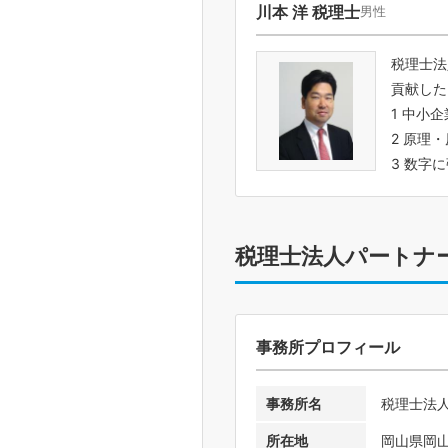
川本 洋 税理士
男性
税理士法
貢献した
1 中小
2 原理
3 数字
税理士法人パートナ
事務所プロフィール
事務所名
税理士法
所在地
岡山県岡山