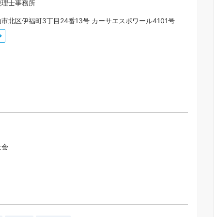
税理士事務所
市北区伊福町3丁目24番13号 カーサエスポワール4101号
士会