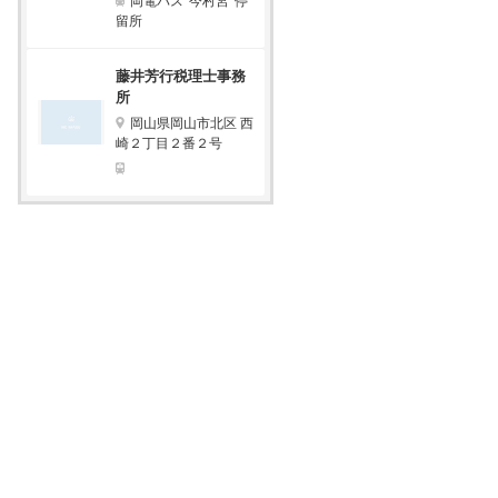
岡電バス“今村宮”停
留所
藤井芳行税理士事務
所
岡山県岡山市北区 西
崎２丁目２番２号