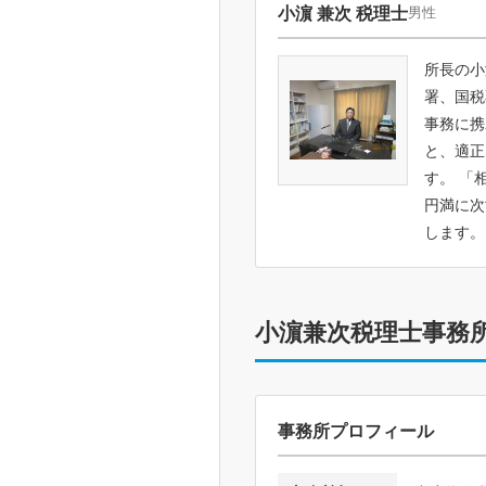
小濵 兼次 税理士
男性
所長の小
署、国税
事務に携
と、適正
す。 「
円満に次
します
小濵兼次税理士事務
事務所プロフィール