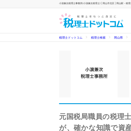
小濵兼次税理士事務所(小濵兼次税理士) | 岡山市北区 | 岡山駅 - 税
税理士ドットコム
税理士検索
岡山県
元国税局職員の税理
が、確かな知識で資