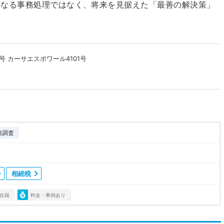
単なる事務処理ではなく、将来を見据えた「最善の解決策」
号 カーサエスポワール4101号
務調査
相続税
在籍
料金・事例あり