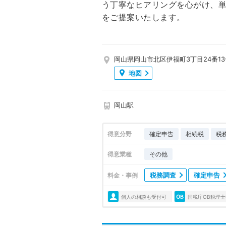
う丁寧なヒアリングを心がけ、
をご提案いたします。
岡山県岡山市北区伊福町3丁目24番13
地図
岡山駅
得意分野
確定申告
相続税
税
得意業種
その他
税務調査
確定申告
料金・事例
個人の相談も受付可
国税庁OB税理士