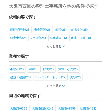
大阪市西区の税理士事務所を他の条件で探す
依頼内容で探す
顧問税理士(28)
資金調達(26)
節税(25)
会社設立(25)
確定申告(28)
相続税(24)
税務調査(25)
経理・決算(29)
税金・お金(26)
もっと見る
業種で探す
不動産(26)
金融(16)
飲食(26)
流通・小売(28)
建設・建築(23)
IT・インターネット(27)
美容(26)
運輸・物流(20)
製造(25)
教育(21)
医療・福祉(22)
もっと見る
旅行・ホテル(21)
アミューズメント・レジャー(15)
ファンド(5)
周辺の地域で探す
社会福祉法人(12)
医療法人(16)
ＮＰＯ法人(8)
学校法人(10)
大阪府(6335)
大阪市西区(245)
大阪市(4356)
吹田市(158)
一般社団法人(13)
その他(8)