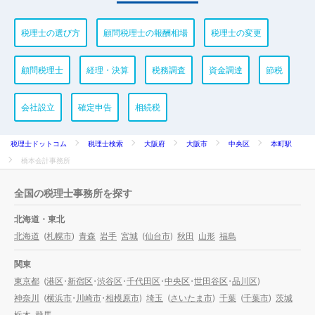
税理士の選び方
顧問税理士の報酬相場
税理士の変更
顧問税理士
経理・決算
税務調査
資金調達
節税
会社設立
確定申告
相続税
税理士ドットコム
税理士検索
大阪府
大阪市
中央区
本町駅
橋本会計事務所
全国の税理士事務所を探す
北海道・東北
北海道
(
札幌市
)
青森
岩手
宮城
(
仙台市
)
秋田
山形
福島
関東
東京都
(
港区
・
新宿区
・
渋谷区
・
千代田区
・
中央区
・
世田谷区
・
品川区
)
神奈川
(
横浜市
・
川崎市
・
相模原市
)
埼玉
(
さいたま市
)
千葉
(
千葉市
)
茨城
栃木
群馬