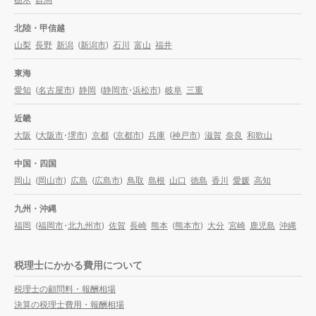
北陸・甲信越
山梨
長野
新潟
(
新潟市
)
石川
富山
福井
東海
愛知
(
名古屋市
)
静岡
(
静岡市
・
浜松市
)
岐阜
三重
近畿
大阪
(
大阪市
・
堺市
)
京都
(
京都市
)
兵庫
(
神戸市
)
滋賀
奈良
和歌山
中国・四国
岡山
(
岡山市
)
広島
(
広島市
)
鳥取
島根
山口
徳島
香川
愛媛
高知
九州・沖縄
福岡
(
福岡市
・
北九州市
)
佐賀
長崎
熊本
(
熊本市
)
大分
宮崎
鹿児島
沖縄
税理士にかかる費用について
税理士の顧問料・報酬相場
決算の税理士費用・報酬相場