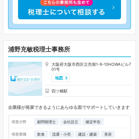
浦野充敏税理士事務所
大阪府大阪市西区立売堀1-9-10HOWAビル7
01号
地図
四ツ橋駅
企業様が発展できるようにあらゆる面でサポートしていきます
得意分野
顧問税理士
会社設立
確定申告
得意業種
飲食
流通・小売
建設・建築
美容