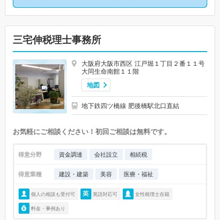
三宅伸税理士事務所
大阪府大阪市西区 江戸堀１丁目２番１１号
大同生命南館１１階
地図
地下鉄四ツ橋線 肥後橋駅北口直結
お気軽にご相談ください！初回ご相談は無料です。
得意分野
資金調達
会社設立
相続税
得意業種
建設・建築
美容
医療・福祉
個人の相談も受付可
英語対応可
女性税理士在籍
料金・事例あり