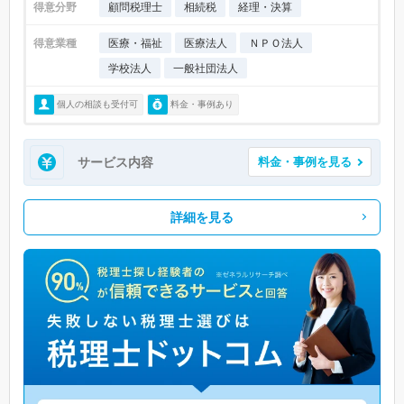
得意分野
顧問税理士
相続税
経理・決算
得意業種
医療・福祉
医療法人
ＮＰＯ法人
学校法人
一般社団法人
個人の相談も受付可
料金・事例あり
サービス内容
料金・事例を見る
詳細を見る