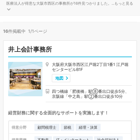
医療法人が得意な大阪市西区の事務所が16件見つかりました。
...
もっと見る
16
件掲載中 1/1ページ
井上会計事務所
大阪府大阪市西区江戸堀2丁目1番1 江戸堀
センタービルB1F
地図
四つ橋線「肥後橋」駅⑧番出口徒歩5分、
京阪線「中之島」駅②番出口徒歩10分
経営財務に関する全面的なサポートを実施します！
得意分野
顧問税理士
節税
経理・決算
得意業種
不動産
IT・インターネット
社会福祉法人