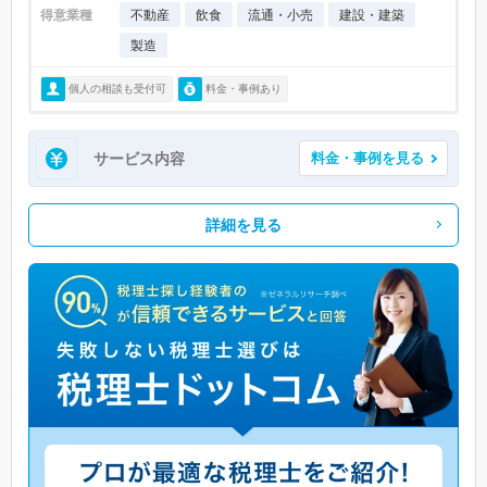
得意業種
不動産
飲食
流通・小売
建設・建築
製造
個人の相談も受付可
料金・事例あり
サービス内容
料金・事例を見る
詳細を見る