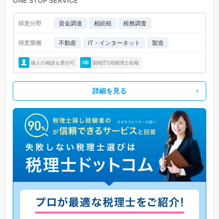
ONE STOP SERVICE
得意分野
資金調達
相続税
税務調査
得意業種
不動産
IT・インターネット
製造
個人の相談も受付可
国税庁OB税理士在籍
詳細を見る