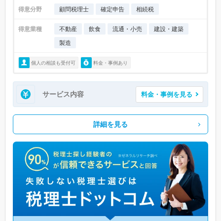
得意分野
顧問税理士
確定申告
相続税
得意業種
不動産
飲食
流通・小売
建設・建築
製造
個人の相談も受付可
料金・事例あり
サービス内容
料金・事例を見る
詳細を見る