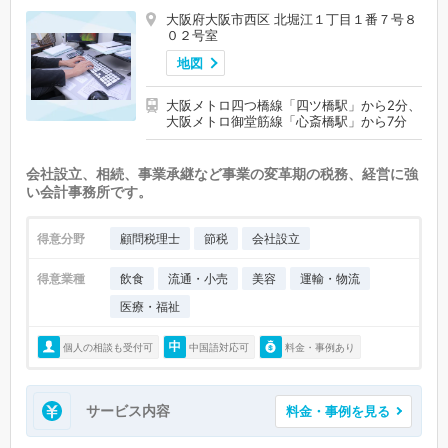
大阪府大阪市西区 北堀江１丁目１番７号８
０２号室
地図
大阪メトロ四つ橋線「四ツ橋駅」から2分、
大阪メトロ御堂筋線「心斎橋駅」から7分
会社設立、相続、事業承継など事業の変革期の税務、経営に強
い会計事務所です。
得意分野
顧問税理士
節税
会社設立
得意業種
飲食
流通・小売
美容
運輸・物流
医療・福祉
個人の相談も受付可
中国語対応可
料金・事例あり
サービス内容
料金・事例を見る