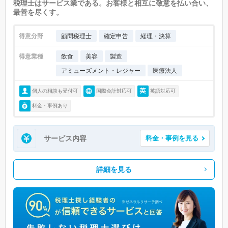
税理士はサービス業である。お客様と相互に敬意を払い合い、
最善を尽くす。
得意分野
顧問税理士
確定申告
経理・決算
得意業種
飲食
美容
製造
アミューズメント・レジャー
医療法人
個人の相談も受付可
国際会計対応可
英語対応可
料金・事例あり
サービス内容
料金・事例を見る
詳細を見る