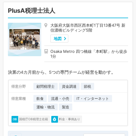
PlusA税理士法人
大阪府大阪市西区西本町1丁目13番47号 新
信濃橋ビルディング5階
地図
Osaka Metro 四つ橋線「本町駅」から徒歩
1分
決算の4カ月前から、5つの専門チームが経営を動かす。
得意分野
顧問税理士
資金調達
節税
得意業種
飲食
流通・小売
IT・インターネット
運輸・物流
製造
国税庁OB税理士在籍
料金・事例あり