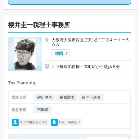
櫻井圭一税理士事務所
大阪府大阪市西区 京町堀２丁目４ー１ー５
０８
地図
四ツ橋線肥後橋・本町駅から徒歩８分。
Tax Planning
得意分野
確定申告
税務調査
経理・決算
得意業種
不動産
個人の相談も受付可
料金・事例あり