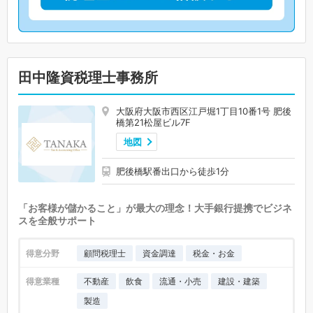
田中隆資税理士事務所
大阪府大阪市西区江戸堀1丁目10番1号 肥後
橋第21松屋ビル7F
地図
肥後橋駅番出口から徒歩1分
「お客様が儲かること」が最大の理念！大手銀行提携でビジネ
スを全般サポート
得意分野
顧問税理士
資金調達
税金・お金
得意業種
不動産
飲食
流通・小売
建設・建築
製造