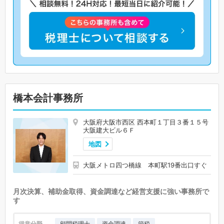
橋本会計事務所
大阪府大阪市西区 西本町１丁目３番１５号
大阪建大ビル６Ｆ
地図
大阪メトロ四つ橋線 本町駅19番出口すぐ
月次決算、補助金取得、資金調達など経営支援に強い事務所で
す
得意分野
顧問税理士
資金調達
節税