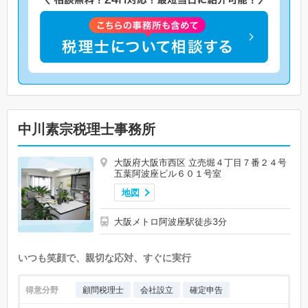
中川素宗税理士事務所
大阪府大阪市西区 立売堀４丁目７番２４号
五葉阿波座ビル６０１号室
地図
大阪メトロ阿波座駅徒歩3分
いつも笑顔で、親切な応対、すぐに実行
得意分野
顧問税理士
会社設立
確定申告