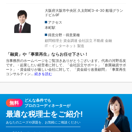
大阪府大阪市中央区 久太郎町3-4-30 船場グラン
ドビル9F
アクセス
本町駅
得意分野・得意業種
顧問税理士
資金調達
会社設立
不動産
金融
IT・インターネット
製造
「融資」や「事業再生」ならお任せ下さい！
当事務所のホームページをご覧頂きありがとうございます。代表の河野岳友
です。・起業したい経営者に対して、「会社設立サポート」「創業融資サポ
ート」・資金繰りが厳しい会社に対して、「資金繰り改善顧問」「事業再生
コンサルティン…
続きを読む
どんな条件でも
無料
プロのコーディネーターが
最適な税理士をご紹介!
あなたのニーズや課題を、お気軽にご相談ください