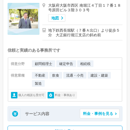
大阪府大阪市西区 南堀江４丁目１７番１８
号原田ビル３階３０３号
地図
地下鉄西長堀駅（７番Ａ出口）より徒歩５
分 大正銀行堀江支店の斜め前
信頼と実績のある事務所です
得意分野
顧問税理士
確定申告
相続税
得意業種
不動産
飲食
流通・小売
建設・建築
製造
個人の相談も受付可
料金・事例あり
サービス内容
料金・事例を見る