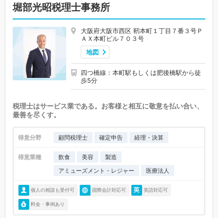
堀部光昭税理士事務所
大阪府大阪市西区 靭本町１丁目７番３号Ｐ
ＡＸ本町ビル７０３号
地図
四つ橋線：本町駅もしくは肥後橋駅から徒
歩5分
税理士はサービス業である。お客様と相互に敬意を払い合い、
最善を尽くす。
得意分野
顧問税理士
確定申告
経理・決算
得意業種
飲食
美容
製造
アミューズメント・レジャー
医療法人
個人の相談も受付可
国際会計対応可
英語対応可
料金・事例あり