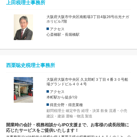
上田税理士事務所
大阪府大阪市中央区南船場3丁目4版26号出光ナガ
ホリビル7階
アクセス
心斎橋駅・長堀橋駅
西栗聡史税理士事務所
大阪府大阪市中央区 久太郎町３丁目４番３０号船
場グランドビル４０４号
アクセス
本町駅から徒歩1分
得意分野・得意業種
顧問税理士
確定申告
経理・決算
飲食
流通・小売
建設・建築
運輸・物流
製造
開業時の会計・税務相談からIPO支援まで、お客様の成長段階に
応じたサービスをご提供いたします！
当事務所では比較的小規模な個人事業主様の税務相談はもちろんのこと、公