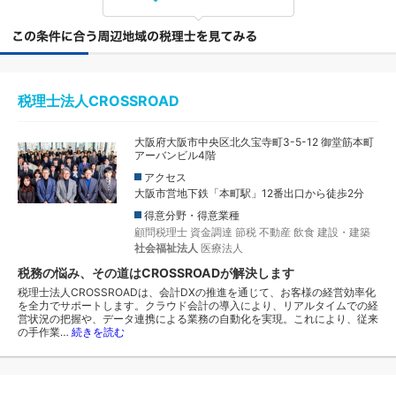
税理士法人CROSSROAD
大阪府大阪市中央区北久宝寺町3-5-12 御堂筋本町
アーバンビル4階
アクセス
大阪市営地下鉄「本町駅」12番出口から徒歩2分
得意分野・得意業種
顧問税理士
資金調達
節税
不動産
飲食
建設・建築
社会福祉法人
医療法人
税務の悩み、その道はCROSSROADが解決します
税理士法人CROSSROADは、会計DXの推進を通じて、お客様の経営効率化
を全力でサポートします。クラウド会計の導入により、リアルタイムでの経
営状況の把握や、データ連携による業務の自動化を実現。これにより、従来
の手作業…
続きを読む