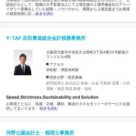
認会計士として、前職の大手監査法人にて上場支援や上場準備会社のアドバ
イザリー業務をしていた経験・ノウハウから、開業から上場支援までお客様
の成長段階に応…
続きを読む
Y-TAF 吉田豊道総合会計税務事務所
大阪府大阪市中央区久太郎町3丁目4番30号船場グ
ランドビル4階
アクセス
本町駅・堺筋本町駅
得意分野・得意業種
顧問税理士
会社設立
税金・お金
不動産
流通・小売
運輸・物流
製造
医療・福祉
Speed,Strictness,Sustainability and Solution
お客様とともに、迅速、正確、継続、解決の４Ｓをモットーのサービスを提
供してまいります。
続きを読む
河野公認会計士・税理士事務所