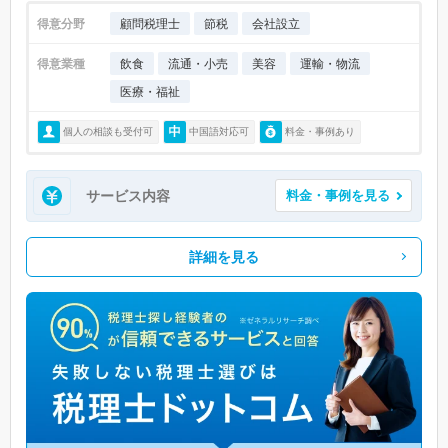
得意分野
顧問税理士
節税
会社設立
得意業種
飲食
流通・小売
美容
運輸・物流
医療・福祉
個人の相談も受付可
中国語対応可
料金・事例あり
サービス内容
料金・事例を見る
詳細を見る