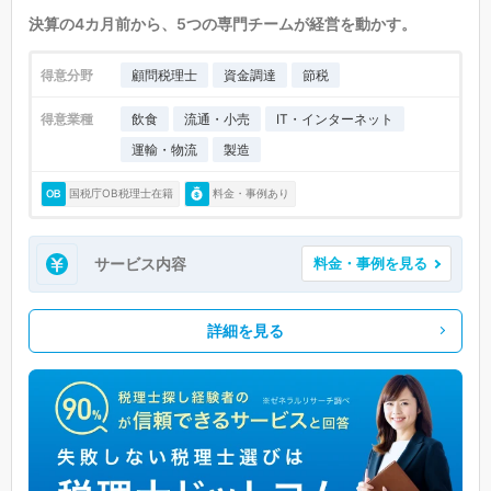
決算の4カ月前から、5つの専門チームが経営を動かす。
得意分野
顧問税理士
資金調達
節税
得意業種
飲食
流通・小売
IT・インターネット
運輸・物流
製造
国税庁OB税理士在籍
料金・事例あり
サービス内容
料金・事例を見る
詳細を見る