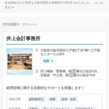
社会福祉法人が得意な大阪市西区の事務所が12件見つかりました。
...
もっと
見る
12
件掲載中 1/1ページ
井上会計事務所
大阪府大阪市西区江戸堀2丁目1番1 江戸堀
センタービルB1F
地図
四つ橋線「肥後橋」駅⑧番出口徒歩5分、
京阪線「中之島」駅②番出口徒歩10分
経営財務に関する全面的なサポートを実施します！
得意分野
顧問税理士
節税
経理・決算
得意業種
不動産
IT・インターネット
社会福祉法人