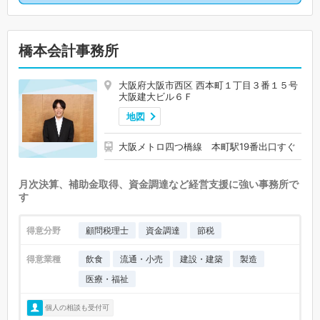
橋本会計事務所
大阪府大阪市西区 西本町１丁目３番１５号
大阪建大ビル６Ｆ
地図
大阪メトロ四つ橋線 本町駅19番出口すぐ
月次決算、補助金取得、資金調達など経営支援に強い事務所で
す
得意分野
顧問税理士
資金調達
節税
得意業種
飲食
流通・小売
建設・建築
製造
医療・福祉
個人の相談も受付可