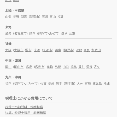
北陸・甲信越
山梨
長野
新潟
(
新潟市
)
石川
富山
福井
東海
愛知
(
名古屋市
)
静岡
(
静岡市
・
浜松市
)
岐阜
三重
近畿
大阪
(
大阪市
・
堺市
)
京都
(
京都市
)
兵庫
(
神戸市
)
滋賀
奈良
和歌山
中国・四国
岡山
(
岡山市
)
広島
(
広島市
)
鳥取
島根
山口
徳島
香川
愛媛
高知
九州・沖縄
福岡
(
福岡市
・
北九州市
)
佐賀
長崎
熊本
(
熊本市
)
大分
宮崎
鹿児島
沖縄
税理士にかかる費用について
税理士の顧問料・報酬相場
決算の税理士費用・報酬相場