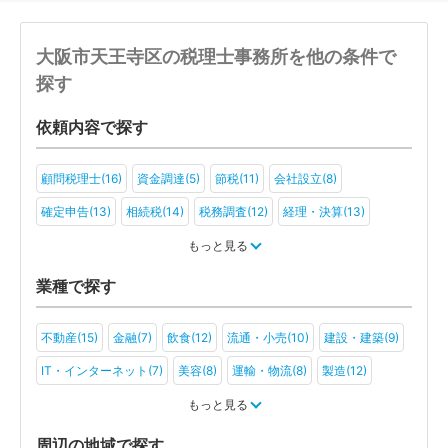
大阪市天王寺区の税理士事務所を他の条件で
探す
依頼内容で探す
顧問税理士(16)
資金調達(5)
節税(11)
会社設立(8)
確定申告(13)
相続税(14)
税務調査(12)
経理・決算(13)
税金・お金(7)
もっと見る
業種で探す
不動産(15)
金融(7)
飲食(12)
流通・小売(10)
建設・建築(9)
IT・インターネット(7)
美容(8)
運輸・物流(8)
製造(12)
教育(5)
医療・福祉(6)
旅行・ホテル(4)
もっと見る
アミューズメント・レジャー(2)
社会福祉法人(2)
医療法人(6)
周辺の地域で探す