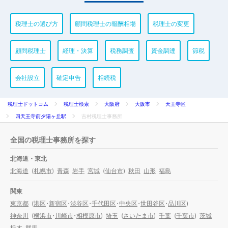
税理士の選び方
顧問税理士の報酬相場
税理士の変更
顧問税理士
経理・決算
税務調査
資金調達
節税
会社設立
確定申告
相続税
税理士ドットコム
税理士検索
大阪府
大阪市
天王寺区
四天王寺前夕陽ヶ丘駅
吉村税理士事務所
全国の税理士事務所を探す
北海道・東北
北海道
(
札幌市
)
青森
岩手
宮城
(
仙台市
)
秋田
山形
福島
関東
東京都
(
港区
・
新宿区
・
渋谷区
・
千代田区
・
中央区
・
世田谷区
・
品川区
)
神奈川
(
横浜市
・
川崎市
・
相模原市
)
埼玉
(
さいたま市
)
千葉
(
千葉市
)
茨城
栃木
群馬