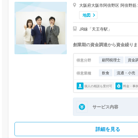
大阪府大阪市阿倍野区 阿倍野筋
地図
JR線「天王寺駅」
創業期の資金調達から資金繰りま
顧問税理士
資金
得意分野
飲食
流通・小売
得意業種
個人の相談も受付可
料金・事
サービス内容
詳細を見る