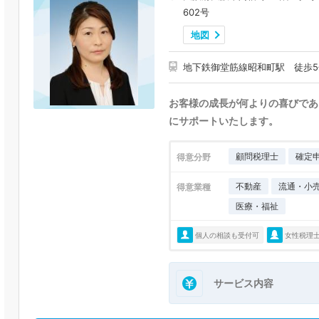
602号
地図
地下鉄御堂筋線昭和町駅 徒歩5
お客様の成長が何よりの喜びであ
にサポートいたします。
顧問税理士
確定
得意分野
不動産
流通・小
得意業種
医療・福祉
個人の相談も受付可
女性税理
サービス内容