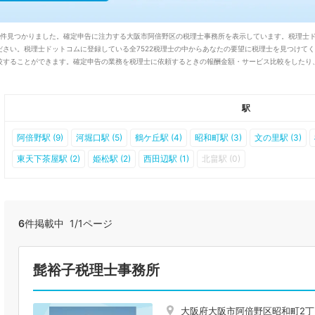
6件見つかりました。確定申告に注力する大阪市阿倍野区の税理士事務所を表示しています。税理士ド
さい。税理士ドットコムに登録している全7522税理士の中からあなたの要望に税理士を見つけてくだ
較することができます。確定申告の業務を税理士に依頼するときの報酬金額・サービス比較をしたり
駅
阿倍野駅 (9)
河堀口駅 (5)
鶴ケ丘駅 (4)
昭和町駅 (3)
文の里駅 (3)
東天下茶屋駅 (2)
姫松駅 (2)
西田辺駅 (1)
北畠駅 (0)
6
件掲載中 1/1ページ
髭裕子税理士事務所
大阪府大阪市阿倍野区昭和町2丁