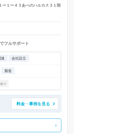
１ー１ー４３あべのハルカス３１階
でフルサポート
調達
会社設立
製造
例あり
料金・事例を見る