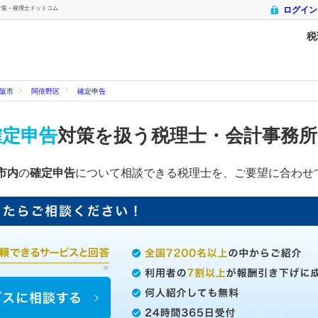
 - 税理士ドットコム
ログイン
税
阪市
阿倍野区
確定申告
確定申告
対策を扱う税理士・会計事務
市内
の
確定申告
について相談できる税理士を、ご要望に合わせ