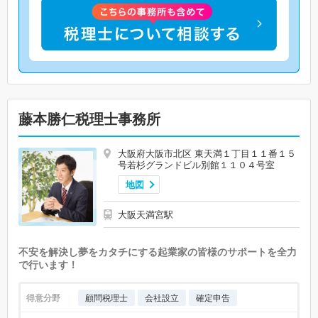
藤本勝仁税理士事務所
大阪府大阪市北区 東天満１丁目１１番１５
号若杉グランドビル別館１１０４号室
地図
大阪天満宮駅
不安を解決し夢をカタチにする起業家の皆様のサポートを全力
で行います！
得意分野
顧問税理士
会社設立
確定申告