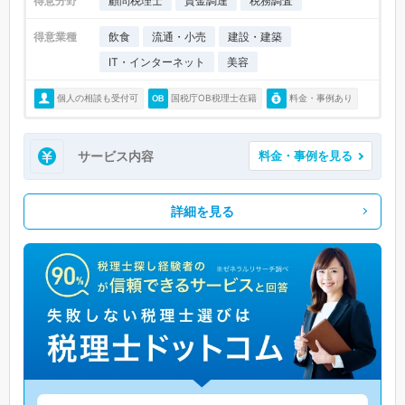
得意分野
顧問税理士
資金調達
税務調査
得意業種
飲食
流通・小売
建設・建築
IT・インターネット
美容
個人の相談も受付可
国税庁OB税理士在籍
料金・事例あり
サービス内容
料金・事例を見る
詳細を見る