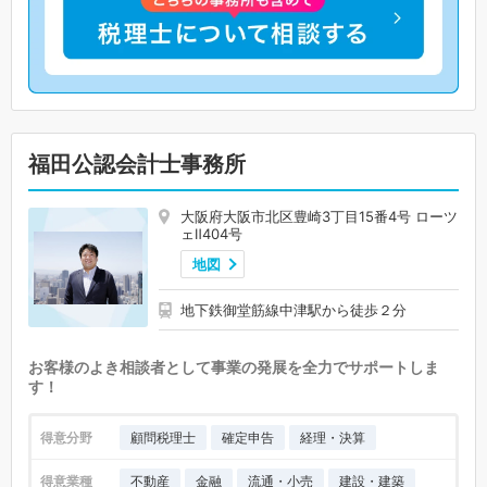
福田公認会計士事務所
大阪府大阪市北区豊崎3丁目15番4号 ローツ
ェⅡ404号
地図
地下鉄御堂筋線中津駅から徒歩２分
お客様のよき相談者として事業の発展を全力でサポートしま
す！
得意分野
顧問税理士
確定申告
経理・決算
得意業種
不動産
金融
流通・小売
建設・建築