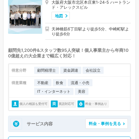
大阪府大阪市北区本庄東1-24-5 ハートラン
ド・アレックスビル
地図
天神橋筋6丁目駅より徒歩5分、中崎町駅よ
り徒歩6分
顧問先1,200件&スタッフ数95人突破！個人事業主から年商10
0億超えの大企業まで幅広く対応！
得意分野
顧問税理士
資金調達
会社設立
得意業種
不動産
飲食
流通・小売
IT・インターネット
美容
個人の相談も受付可
英語対応可
料金・事例あり
サービス内容
料金・事例を見る