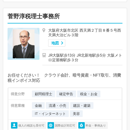
菅野淳税理士事務所
大阪府大阪市北区 西天満２丁目８番５号西
天満大治ビル３階
地図
JR大阪駅歩13分 JR北新地駅歩5分 大阪メト
ロ淀屋橋駅歩３分
お任せください！ クラウド会計、暗号資産・NFT取引、消費
税インボイス対応
得意分野
顧問税理士
確定申告
税金・お金
得意業種
金融
流通・小売
建設・建築
IT・インターネット
美容
個人の相談も受付可
国際会計対応可
料金・事例あり