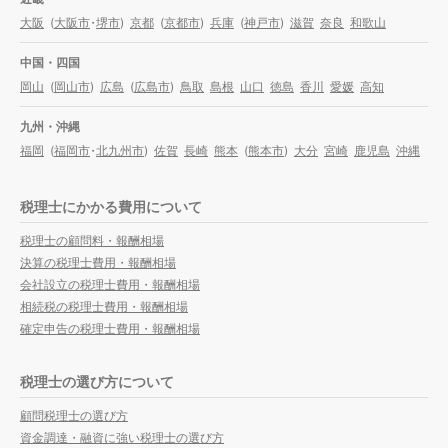
大阪
(
大阪市
・
堺市
)
京都
(
京都市
)
兵庫
(
神戸市
)
滋賀
奈良
和歌山
中国・四国
岡山
(
岡山市
)
広島
(
広島市
)
鳥取
島根
山口
徳島
香川
愛媛
高知
九州・沖縄
福岡
(
福岡市
・
北九州市
)
佐賀
長崎
熊本
(
熊本市
)
大分
宮崎
鹿児島
沖縄
税理士にかかる費用について
税理士の顧問料・報酬相場
決算の税理士費用・報酬相場
会社設立の税理士費用・報酬相場
相続税の税理士費用・報酬相場
確定申告の税理士費用・報酬相場
税理士の選び方について
顧問税理士の選び方
資金調達・融資に強い税理士の選び方