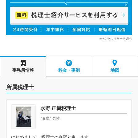
※ゼネラルリサーチ調べ
事務所情報
料金・事例
地図
所属税理士
水野 正樹税理士
49歳/ 男性
はじめまして、税理士の水野と申します。