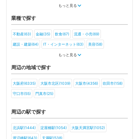
税金・お金(52)
もっと見る
業種で探す
不動産(63)
金融(35)
飲食(67)
流通・小売(69)
建設・建築(64)
IT・インターネット(63)
美容(58)
運輸・物流(54)
製造(67)
教育(47)
医療・福祉(53)
もっと見る
旅行・ホテル(43)
アミューズメント・レジャー(36)
周辺の地域で探す
ファンド(16)
社会福祉法人(21)
医療法人(36)
ＮＰＯ法人(21)
大阪府(6335)
大阪市北区(1039)
大阪市(4356)
吹田市(158)
学校法人(14)
一般社団法人(33)
その他(24)
守口市(55)
門真市(25)
周辺の駅で探す
北浜駅(1444)
淀屋橋駅(1054)
大阪天満宮駅(1052)
渡辺橋駅(643)
天満駅(538)