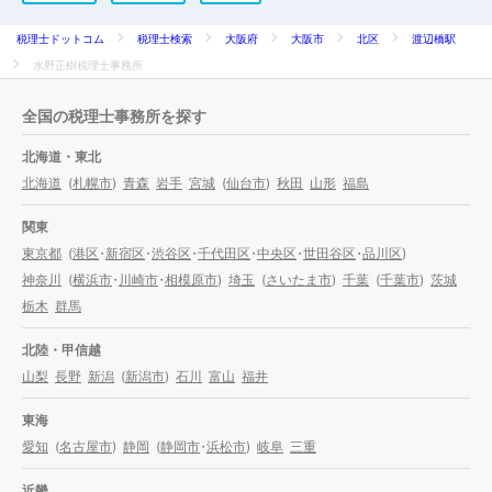
税理士ドットコム
税理士検索
大阪府
大阪市
北区
渡辺橋駅
水野正樹税理士事務所
全国の税理士事務所を探す
北海道・東北
北海道
(
札幌市
)
青森
岩手
宮城
(
仙台市
)
秋田
山形
福島
関東
東京都
(
港区
・
新宿区
・
渋谷区
・
千代田区
・
中央区
・
世田谷区
・
品川区
)
神奈川
(
横浜市
・
川崎市
・
相模原市
)
埼玉
(
さいたま市
)
千葉
(
千葉市
)
茨城
栃木
群馬
北陸・甲信越
山梨
長野
新潟
(
新潟市
)
石川
富山
福井
東海
愛知
(
名古屋市
)
静岡
(
静岡市
・
浜松市
)
岐阜
三重
近畿