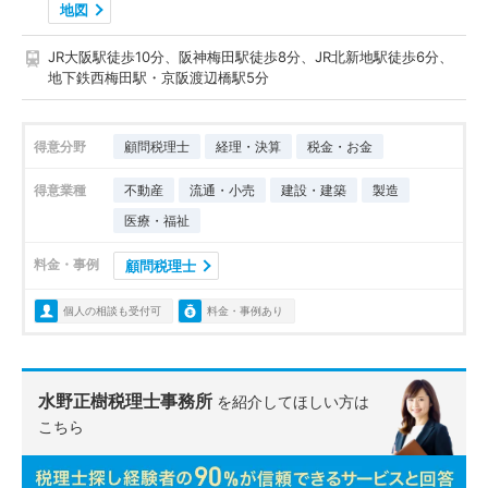
地図
JR大阪駅徒歩10分、阪神梅田駅徒歩8分、JR北新地駅徒歩6分、
地下鉄西梅田駅・京阪渡辺橋駅5分
得意分野
顧問税理士
経理・決算
税金・お金
得意業種
不動産
流通・小売
建設・建築
製造
医療・福祉
料金・事例
顧問税理士
個人の相談も受付可
料金・事例あり
水野正樹税理士事務所
を紹介してほしい方は
こちら