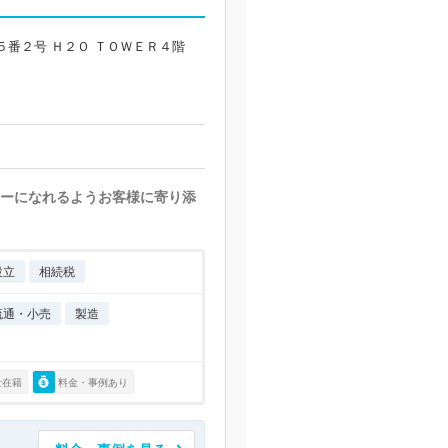
５番２号 Ｈ２Ｏ ＴＯＷＥＲ４階
ナーになれるようお客様に寄り添
設立
相続税
流通・小売
製造
士在籍
料金・事例あり