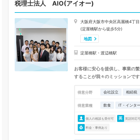
税理士法人 AIO(アイオー)
大阪府大阪市中央区高麗橋4丁目
(淀屋橋駅から徒歩5分)
地図
淀屋橋駅・渡辺橋駅
お客様に安心を提供し、事業の繁
することが我々のミッションです
会社設立
相続税
得意分野
飲食
IT・インタ
得意業種
個人の相談も受付可
英語対応
料金・事例あり