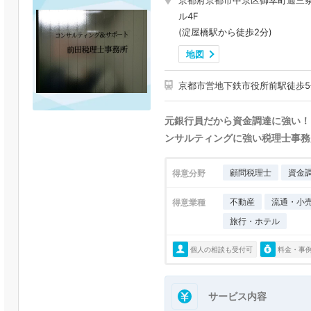
京都府京都市中京区御幸町通三条
ル4F
(淀屋橋駅から徒歩2分)
地図
京都市営地下鉄市役所前駅徒歩5
元銀行員だから資金調達に強い！
ンサルティングに強い税理士事務
顧問税理士
資金
得意分野
不動産
流通・小
得意業種
旅行・ホテル
個人の相談も受付可
料金・事
サービス内容