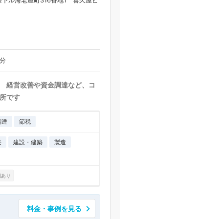
下ル海老屋町316番地1 喜久屋ビ
分
 経営改善や資金調達など、コ
所です
調達
節税
売
建設・建築
製造
例あり
料金・事例を見る