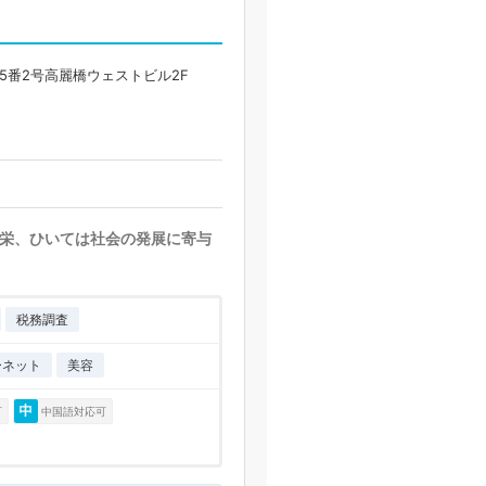
5番2号高麗橋ウェストビル2F
栄、ひいては社会の発展に寄与
税務調査
ーネット
美容
可
中国語対応可