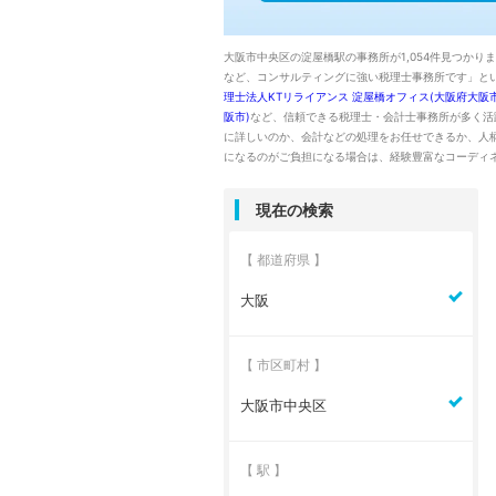
大阪市中央区の淀屋橋駅の事務所が1,054件見つか
など、コンサルティングに強い税理士事務所です」と
理士法人KTリライアンス 淀屋橋オフィス(大阪府大阪市
阪市)
など、信頼できる税理士・会計士事務所が多く活
に詳しいのか、会計などの処理をお任せできるか、人
になるのがご負担になる場合は、経験豊富なコーディ
現在の検索
【 都道府県 】
大阪
【 市区町村 】
大阪市中央区
【 駅 】