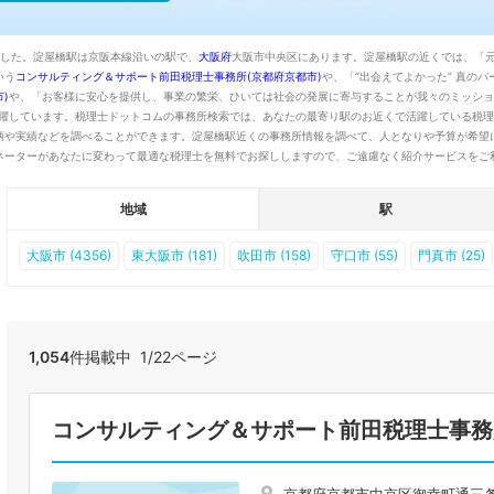
りました。淀屋橋駅は京阪本線沿いの駅で、
大阪府
大阪市中央区にあります。淀屋橋駅の近くでは、「
いう
コンサルティング＆サポート前田税理士事務所(京都府京都市)
や、「“出会えてよかった” 真の
)
や、「お客様に安心を提供し、事業の繁栄、ひいては社会の発展に寄与することが我々のミッショ
躍しています。税理士ドットコムの事務所検索では、あなたの最寄り駅のお近くで活躍している税理
柄や実績などを調べることができます。淀屋橋駅近くの事務所情報を調べて、人となりや予算が希望
ネーターがあなたに変わって最適な税理士を無料でお探ししますので、ご遠慮なく紹介サービスをご
地域
駅
大阪市 (4356)
東大阪市 (181)
吹田市 (158)
守口市 (55)
門真市 (25)
1,054
件掲載中 1/22ページ
コンサルティング＆サポート前田税理士事務