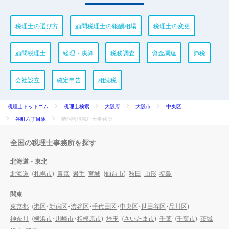
税理士の選び方
顧問税理士の報酬相場
税理士の変更
顧問税理士
経理・決算
税務調査
資金調達
節税
会社設立
確定申告
相続税
税理士ドットコム
税理士検索
大阪府
大阪市
中央区
谷町六丁目駅
猪飼哲也税理士事務所
全国の税理士事務所を探す
北海道・東北
北海道
(
札幌市
)
青森
岩手
宮城
(
仙台市
)
秋田
山形
福島
関東
東京都
(
港区
・
新宿区
・
渋谷区
・
千代田区
・
中央区
・
世田谷区
・
品川区
)
神奈川
(
横浜市
・
川崎市
・
相模原市
)
埼玉
(
さいたま市
)
千葉
(
千葉市
)
茨城