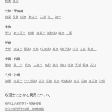
栃木
群馬
北陸・甲信越
山梨
長野
新潟
(
新潟市
)
石川
富山
福井
東海
愛知
(
名古屋市
)
静岡
(
静岡市
・
浜松市
)
岐阜
三重
近畿
大阪
(
大阪市
・
堺市
)
京都
(
京都市
)
兵庫
(
神戸市
)
滋賀
奈良
和歌山
中国・四国
岡山
(
岡山市
)
広島
(
広島市
)
鳥取
島根
山口
徳島
香川
愛媛
高知
九州・沖縄
福岡
(
福岡市
・
北九州市
)
佐賀
長崎
熊本
(
熊本市
)
大分
宮崎
鹿児島
沖縄
税理士にかかる費用について
税理士の顧問料・報酬相場
決算の税理士費用・報酬相場