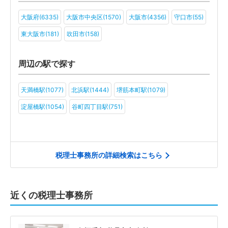
ファンド(21)
社会福祉法人(36)
医療法人(58)
ＮＰＯ法人(34)
大阪府(6335)
大阪市中央区(1570)
大阪市(4356)
守口市(55)
学校法人(25)
一般社団法人(39)
その他(37)
東大阪市(181)
吹田市(158)
周辺の駅で探す
天満橋駅(1077)
北浜駅(1444)
堺筋本町駅(1079)
淀屋橋駅(1054)
谷町四丁目駅(751)
税理士事務所の詳細検索はこちら
近くの税理士事務所