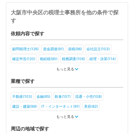
大阪市中央区の税理士事務所を他の条件で探
す
依頼内容で探す
顧問税理士(126)
資金調達(91)
節税(96)
会社設立(103)
確定申告(120)
相続税(90)
税務調査(106)
経理・決算(114)
税金・お金(82)
もっと見る
業種で探す
不動産(103)
金融(65)
飲食(107)
流通・小売(108)
建設・建築(99)
IT・インターネット(91)
美容(82)
運輸・物流(84)
製造(111)
教育(68)
医療・福祉(82)
もっと見る
旅行・ホテル(59)
アミューズメント・レジャー(56)
周辺の地域で探す