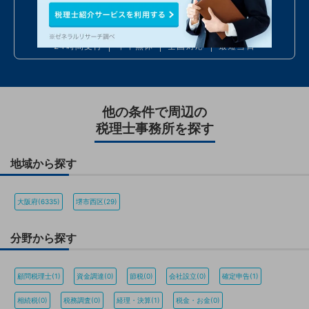
050
7586
6224
24時間受付
年中無休
全国対応
最短当日
他の条件で周辺の
税理士事務所を探す
地域から探す
大阪府(6335)
堺市西区(29)
分野から探す
顧問税理士(1)
資金調達(0)
節税(0)
会社設立(0)
確定申告(1)
相続税(0)
税務調査(0)
経理・決算(1)
税金・お金(0)