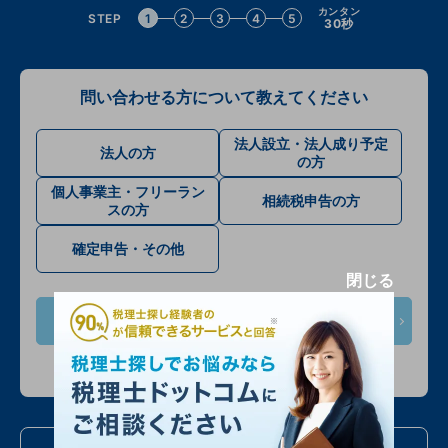
カンタン
STEP
1
2
3
4
5
30秒
問い合わせる方について教えてください
法人設立・法人成り予定
法人の方
の方
個人事業主・フリーラン
相続税申告の方
スの方
確定申告・その他
閉じる
次へ
入力情報は公開されません
お電話での問い合わせ