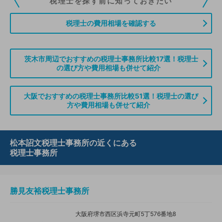
税理士を探す前に知っておきたい
ていただくことができます。また、税理士をお探しの方との接点をご提供す
る「みんなの税務相談」、コーディネーターからの案件紹介などをご利用い
税理士の費用相場を確認する
ただけます。
無料登録のご案内はこちら
茨木市周辺でおすすめの税理士事務所比較17選！税理士
の選び方や費用相場も併せて紹介
情報の誤りや削除などのお問い合わせはこちら
大阪でおすすめの税理士事務所比較51選！税理士の選び
方や費用相場も併せて紹介
松本詔文税理士事務所の近くにある
税理士事務所
勝見友裕税理士事務所
大阪府堺市西区浜寺元町5丁576番地8