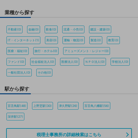
業種から探す
不動産(0)
金融(0)
飲食(0)
流通・小売(0)
建設・建築(0)
IT・インターネット(1)
美容(0)
運輸・物流(0)
製造(0)
教育(0)
医療・福祉(0)
旅行・ホテル(0)
アミューズメント・レジャー(0)
ファンド(0)
社会福祉法人(0)
医療法人(0)
ＮＰＯ法人(0)
学校法人(0)
一般社団法人(0)
その他(0)
駅から探す
百舌鳥駅(48)
上野芝駅(30)
津久野駅(26)
百舌鳥八幡駅(56)
深井駅(27)
税理士事務所の詳細検索はこちら