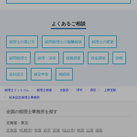
よくあるご相談
税理士の選び方
顧問税理士の報酬相場
税理士の変更
顧問税理士
経理・決算
税務調査
資金調達
節税
会社設立
確定申告
相続税
税理士ドットコム
税理士検索
大阪府
堺市
西区
上野芝駅
松本詔文税理士事務所
全国の税理士事務所を探す
北海道・東北
北海道
(
札幌市
)
青森
岩手
宮城
(
仙台市
)
秋田
山形
福島