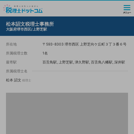
松本詔文税理士事務所
大阪府堺市西区/上野芝駅
所在地
〒593-8303 堺市西区 上野芝向ケ丘町３丁３番６号
所属税理士数
1名
最寄駅
百舌鳥駅, 上野芝駅, 津久野駅, 百舌鳥八幡駅, 深井駅
所属税理士名
松本 詔文
税理士