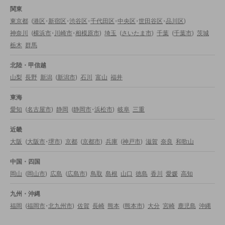
関東
東京都
(
港区
・
新宿区
・
渋谷区
・
千代田区
・
中央区
・
世田谷区
・
品川区
)
神奈川
(
横浜市
・
川崎市
・
相模原市
)
埼玉
(
さいたま市
)
千葉
(
千葉市
)
茨城
栃木
群馬
北陸・甲信越
山梨
長野
新潟
(
新潟市
)
石川
富山
福井
東海
愛知
(
名古屋市
)
静岡
(
静岡市
・
浜松市
)
岐阜
三重
近畿
大阪
(
大阪市
・
堺市
)
京都
(
京都市
)
兵庫
(
神戸市
)
滋賀
奈良
和歌山
中国・四国
岡山
(
岡山市
)
広島
(
広島市
)
鳥取
島根
山口
徳島
香川
愛媛
高知
九州・沖縄
福岡
(
福岡市
・
北九州市
)
佐賀
長崎
熊本
(
熊本市
)
大分
宮崎
鹿児島
沖縄