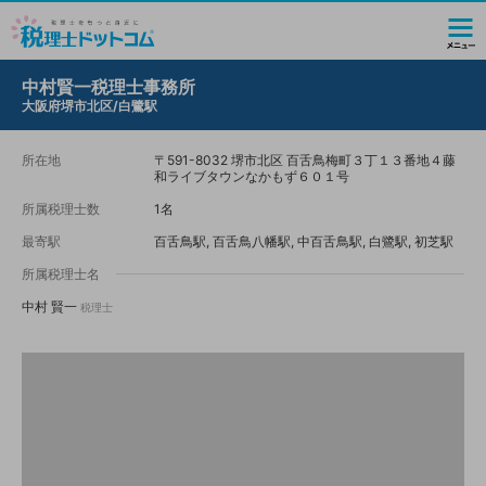
中村賢一税理士事務所
大阪府堺市北区/白鷺駅
所在地
〒591-8032 堺市北区 百舌鳥梅町３丁１３番地４藤
和ライブタウンなかもず６０１号
所属税理士数
1名
最寄駅
百舌鳥駅, 百舌鳥八幡駅, 中百舌鳥駅, 白鷺駅, 初芝駅
所属税理士名
中村 賢一
税理士