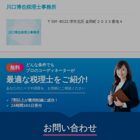
川口博也税理士事務所
〒591-8022 堺市北区 金岡町２０３５番地４
川口博也税理士事務所
どんな条件でも
無料
プロのコーディネーターが
最適な税理士をご紹介!
あなたのニーズや課題を、お気軽にご相談ください
7割以上
が費用削減に成功！
24時間365日受付
お問い合わせ