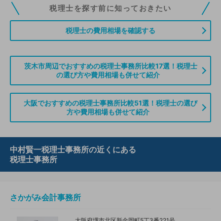
税理士ドットコムの無料会員にご登録いただくと、貴事務所の情報を編集し
税理士を探す前に知っておきたい
ていただくことができます。また、税理士をお探しの方との接点をご提供す
る「みんなの税務相談」、コーディネーターからの案件紹介などをご利用い
税理士の費用相場を確認する
ただけます。
無料登録のご案内はこちら
茨木市周辺でおすすめの税理士事務所比較17選！税理士
の選び方や費用相場も併せて紹介
情報の誤りや削除などのお問い合わせはこちら
大阪でおすすめの税理士事務所比較51選！税理士の選び
方や費用相場も併せて紹介
中村賢一税理士事務所の近くにある
税理士事務所
さかがみ会計事務所
大阪府堺市北区新金岡町5丁3番221号