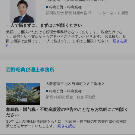
得意分野・得意業種
顧問税理士
節税
確定申告
IT・インターネット
製造
一人で悩まずに、まずはご相談ください
気軽にご相談いただける税理士事務所となっております。 税金だけでな
く、経営という支店からもアドバイスさせていただきます。 お見積り、初
回ご相談は無料です。 一人で悩まずに、まずはご相談ください。
続きを読
む
西野昭典税理士事務所
大阪府堺市北区 野遠町２８７番地２
得意分野・得意業種
節税
相続税
税金・お金
不動産
相続税・贈与税・不動産譲渡の申告のことならお気軽にご相談く
ださい
30年以上の国税勤務経験をもとに、相続税・贈与税の申告書作成や節税対
策などをサポートいたします。
続きを読む