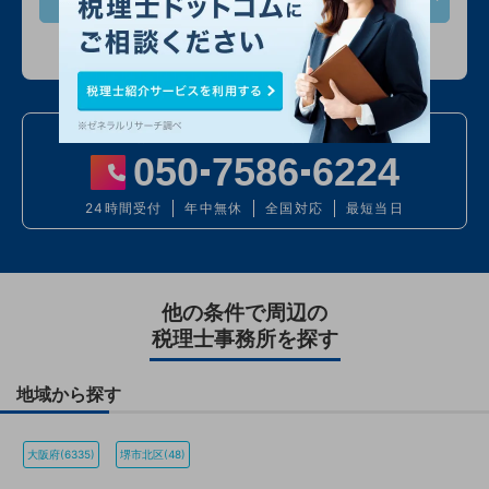
入力情報は公開されません
お電話での問い合わせ
050
7586
6224
24時間受付
年中無休
全国対応
最短当日
他の条件で周辺の
税理士事務所を探す
地域から探す
大阪府(6335)
堺市北区(48)