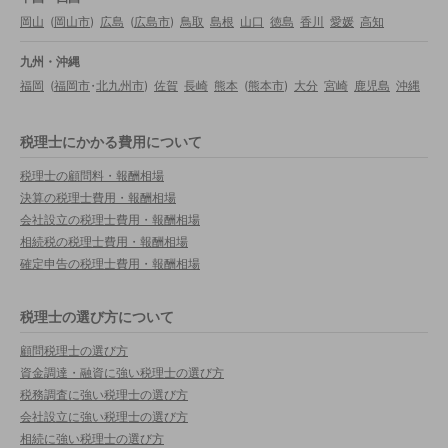
岡山
(
岡山市
)
広島
(
広島市
)
鳥取
島根
山口
徳島
香川
愛媛
高知
九州・沖縄
福岡
(
福岡市
・
北九州市
)
佐賀
長崎
熊本
(
熊本市
)
大分
宮崎
鹿児島
沖縄
税理士にかかる費用について
税理士の顧問料・報酬相場
決算の税理士費用・報酬相場
会社設立の税理士費用・報酬相場
相続税の税理士費用・報酬相場
確定申告の税理士費用・報酬相場
税理士の選び方について
顧問税理士の選び方
資金調達・融資に強い税理士の選び方
税務調査に強い税理士の選び方
会社設立に強い税理士の選び方
相続に強い税理士の選び方