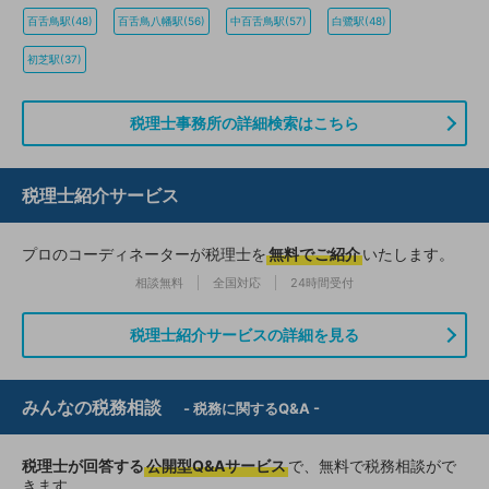
百舌鳥駅(48)
百舌鳥八幡駅(56)
中百舌鳥駅(57)
白鷺駅(48)
初芝駅(37)
税理士事務所の詳細検索はこちら
税理士紹介サービス
プロのコーディネーターが税理士を
無料でご紹介
いたします。
相談無料
全国対応
24時間受付
税理士紹介サービスの詳細を見る
みんなの税務相談
- 税務に関するQ&A -
税理士が回答する
公開型Q&Aサービス
で、無料で税務相談がで
きます