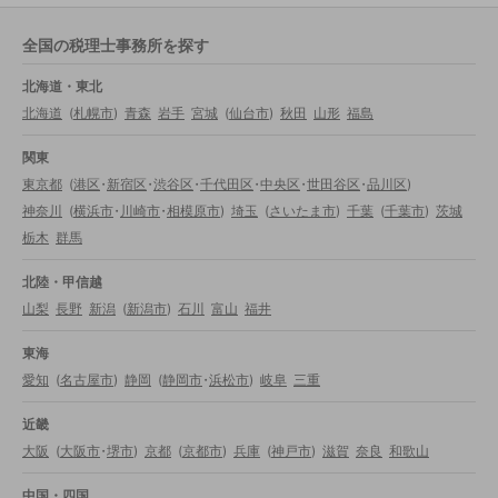
全国の税理士事務所を探す
北海道・東北
北海道
(
札幌市
)
青森
岩手
宮城
(
仙台市
)
秋田
山形
福島
関東
東京都
(
港区
・
新宿区
・
渋谷区
・
千代田区
・
中央区
・
世田谷区
・
品川区
)
神奈川
(
横浜市
・
川崎市
・
相模原市
)
埼玉
(
さいたま市
)
千葉
(
千葉市
)
茨城
栃木
群馬
北陸・甲信越
山梨
長野
新潟
(
新潟市
)
石川
富山
福井
東海
愛知
(
名古屋市
)
静岡
(
静岡市
・
浜松市
)
岐阜
三重
近畿
大阪
(
大阪市
・
堺市
)
京都
(
京都市
)
兵庫
(
神戸市
)
滋賀
奈良
和歌山
中国・四国