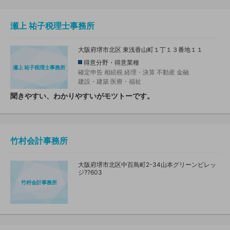
瀬上 祐子税理士事務所
大阪府堺市北区 東浅香山町１丁１３番地１１
得意分野・得意業種
瀬上 祐子税理士事務所
確定申告
相続税
経理・決算
不動産
金融
建設・建築
医療・福祉
聞きやすい、わかりやすいがモツトーです。
竹村会計事務所
大阪府堺市北区中百鳥町2-34山本グリーンビレッ
ジ??603
竹村会計事務所