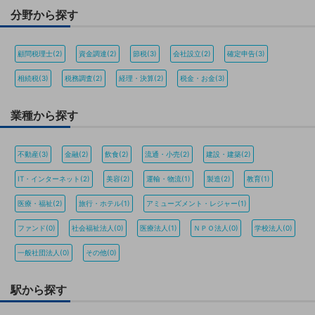
分野から探す
顧問税理士(2)
資金調達(2)
節税(3)
会社設立(2)
確定申告(3)
相続税(3)
税務調査(2)
経理・決算(2)
税金・お金(3)
業種から探す
不動産(3)
金融(2)
飲食(2)
流通・小売(2)
建設・建築(2)
IT・インターネット(2)
美容(2)
運輸・物流(1)
製造(2)
教育(1)
医療・福祉(2)
旅行・ホテル(1)
アミューズメント・レジャー(1)
ファンド(0)
社会福祉法人(0)
医療法人(1)
ＮＰＯ法人(0)
学校法人(0)
一般社団法人(0)
その他(0)
駅から探す