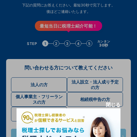
下記の質問にお答えください。最短30秒で完了します。
後ほどご連絡いたします。
最短当日に税理士紹介可能！
カンタン
STEP
1
2
3
4
5
30秒
問い合わせる方について教えてください
法人設立・法人成り予定
法人の方
の方
個人事業主・フリーラン
相続税申告の方
スの方
閉じる
確定申告・その他
次へ