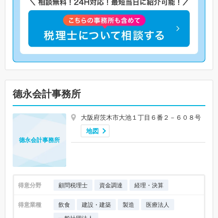
德永会計事務所
大阪府茨木市大池１丁目６番２－６０８号
地図
德永会計事務所
得意分野
顧問税理士
資金調達
経理・決算
得意業種
飲食
建設・建築
製造
医療法人