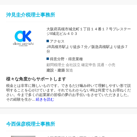
沖見圭介税理士事務所
大阪府高槻市城北町１丁目１４番１７号プレステー
ジⅡ城北ビル４０３
アクセス
JR高槻市駅より徒歩７分／阪急高槻駅より徒歩７
分
得意分野・得意業種
顧問税理士
会社設立
確定申告
流通・小売
建設・建築
製造
様々な角度からサポートします
税金とは非常に難しいものです。できるだけ噛み砕いて理解しやすい形で説
明することを心がけています。それでもわからない時は何度でもお尋ねくだ
さい。今まで多くの起業家の皆様の夢のお手伝いをさせていただきました。
その経験を生か…
続きを読む
今西保彦税理士事務所