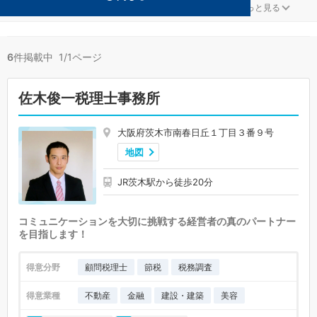
建設・建築が得意な茨木の事務所が6件見つかりました。
...
もっと見る
6
件掲載中 1/1ページ
佐木俊一税理士事務所
大阪府茨木市南春日丘１丁目３番９号
地図
JR茨木駅から徒歩20分
コミュニケーションを大切に挑戦する経営者の真のパートナー
を目指します！
得意分野
顧問税理士
節税
税務調査
得意業種
不動産
金融
建設・建築
美容