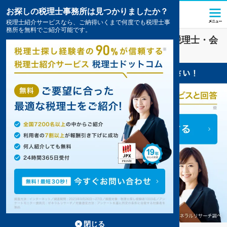
お探しの税理士事務所は見つかりましたか？
税理士紹介サービスなら、ご納得いくまで何度でも税理士事
務所を無料でご紹介可能です。
建設・建築
業界に強い
茨木市(大阪府)
の税理士・会
計事務所の一覧
6件掲載中
閉じる