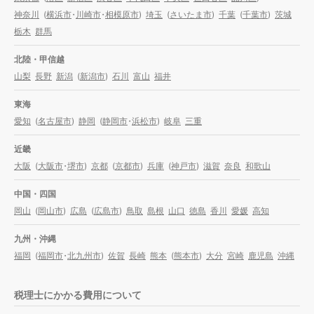
神奈川
(
横浜市
・
川崎市
・
相模原市
)
埼玉
(
さいたま市
)
千葉
(
千葉市
)
茨城
栃木
群馬
北陸・甲信越
山梨
長野
新潟
(
新潟市
)
石川
富山
福井
東海
愛知
(
名古屋市
)
静岡
(
静岡市
・
浜松市
)
岐阜
三重
近畿
大阪
(
大阪市
・
堺市
)
京都
(
京都市
)
兵庫
(
神戸市
)
滋賀
奈良
和歌山
中国・四国
岡山
(
岡山市
)
広島
(
広島市
)
鳥取
島根
山口
徳島
香川
愛媛
高知
九州・沖縄
福岡
(
福岡市
・
北九州市
)
佐賀
長崎
熊本
(
熊本市
)
大分
宮崎
鹿児島
沖縄
税理士にかかる費用について