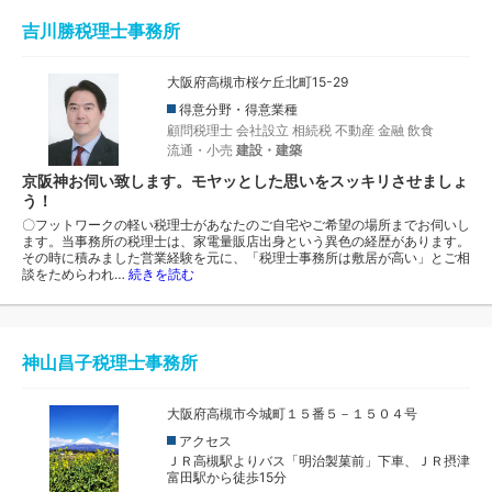
吉川勝税理士事務所
大阪府高槻市桜ケ丘北町15-29
得意分野・得意業種
顧問税理士
会社設立
相続税
不動産
金融
飲食
流通・小売
建設・建築
京阪神お伺い致します。モヤッとした思いをスッキリさせましょ
う！
〇フットワークの軽い税理士があなたのご自宅やご希望の場所までお伺いし
ます。当事務所の税理士は、家電量販店出身という異色の経歴があります。
その時に積みました営業経験を元に、「税理士事務所は敷居が高い」とご相
談をためらわれ…
続きを読む
神山昌子税理士事務所
大阪府高槻市今城町１５番５－１５０４号
アクセス
ＪＲ高槻駅よりバス「明治製菓前」下車、ＪＲ摂津
富田駅から徒歩15分