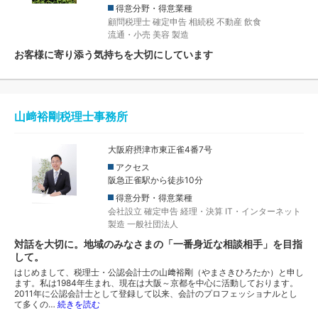
得意分野・得意業種
顧問税理士
確定申告
相続税
不動産
飲食
流通・小売
美容
製造
お客様に寄り添う気持ちを大切にしています
山﨑裕剛税理士事務所
大阪府摂津市東正雀4番7号
アクセス
阪急正雀駅から徒歩10分
得意分野・得意業種
会社設立
確定申告
経理・決算
IT・インターネット
製造
一般社団法人
対話を大切に。地域のみなさまの「一番身近な相談相手」を目指
して。
はじめまして、税理士・公認会計士の山﨑裕剛（やまさきひろたか）と申し
ます。私は1984年生まれ、現在は大阪～京都を中心に活動しております。
2011年に公認会計士として登録して以来、会計のプロフェッショナルとし
て多くの…
続きを読む