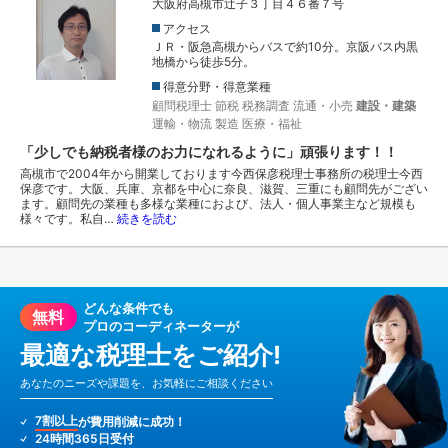
大阪府高槻市辻子３丁目４６番７号
アクセス
ＪＲ・阪急高槻からバスで約10分。京阪バス内黒
地橋から徒歩5分。
得意分野・得意業種
顧問税理士
節税
税務調査
流通・小売
建設・建築
運輸・物流
製造
医療・福祉
「少しでも納税者様のお力になれるように」頑張ります！！
高槻市で2004年から開業しております今西保彦税理士事務所の税理士今西
保彦です。大阪、兵庫、京都を中心に奈良、滋賀、三重にも顧問先がござい
ます。顧問先の業種も多様な業種におよび、法人・個人事業主など規模も
様々です。私自…
続きを読む
どんな条件でも
無料
プロのコーディネーターが
最適な税理士をご紹介!
あなたのニーズや課題を、お気軽にご相談ください
7割以上
が費用削減に成功！
24時間365日受付