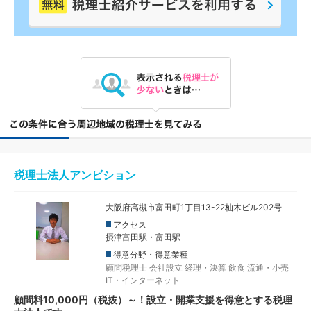
税理士法人アンビション
大阪府高槻市富田町1丁目13-22杣木ビル202号
アクセス
摂津富田駅・富田駅
得意分野・得意業種
顧問税理士
会社設立
経理・決算
飲食
流通・小売
IT・インターネット
顧問料10,000円（税抜）～！設立・開業支援を得意とする税理