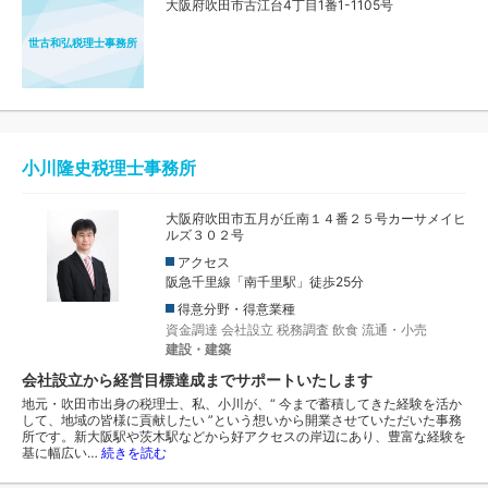
大阪府吹田市古江台4丁目1番1-1105号
世古和弘税理士事務所
小川隆史税理士事務所
大阪府吹田市五月が丘南１４番２５号カーサメイヒ
ルズ３０２号
アクセス
阪急千里線「南千里駅」徒歩25分
得意分野・得意業種
資金調達
会社設立
税務調査
飲食
流通・小売
建設・建築
会社設立から経営目標達成までサポートいたします
地元・吹田市出身の税理士、私、小川が、“ 今まで蓄積してきた経験を活か
して、地域の皆様に貢献したい ”という想いから開業させていただいた事務
所です。新大阪駅や茨木駅などから好アクセスの岸辺にあり、豊富な経験を
基に幅広い…
続きを読む