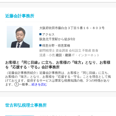
近藤会計事務所
大阪府吹田市藤白台３丁目５番１６－８０３号
アクセス
阪急北千里駅から徒歩5分
得意分野・得意業種
顧問税理士
資金調達
会社設立
不動産
飲食
流通・小売
建設・建築
IT・インターネット
お客様と『同じ目線』に立ち、お客様の『味方』となり、お客様
を『応援する・守る』会計事務所
（近藤会計事務所紹介）近藤会計事務所は、お客様と『同じ目線』に立ち、
お客様の『味方』となり、お客様を『応援する・守る』ことを理念として掲
げております。提供するサービスは豊富な税務知識の他、3つの特徴があり
ます。①一般事…
続きを読む
世古和弘税理士事務所