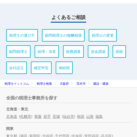
よくあるご相談
税理士の選び方
顧問税理士の報酬相場
税理士の変更
顧問税理士
経理・決算
税務調査
資金調達
節税
会社設立
確定申告
相続税
税理士ドットコム
税理士検索
大阪府
茨木市
建設・建築
全国の税理士事務所を探す
北海道・東北
北海道
(
札幌市
)
青森
岩手
宮城
(
仙台市
)
秋田
山形
福島
関東
東京都
(
港区
・
新宿区
・
渋谷区
・
千代田区
・
中央区
・
世田谷区
・
品川区
)