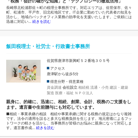
「税務・会計の確かな知識」と「テクノロジーの徹底活用」
長崎県北松浦郡佐々町の税理士事務所です。対応エリアは、佐世保市、佐々
町、松浦市、平戸市、旧北松地区です。IT企業に勤めていた代表者の知見を
活かし、地域のバックオフィス業務の効率化を支援いたします。ご依頼には
迅速に対応い…
続きを読む
飯田税理士・社労士・行政書士事務所
佐賀県唐津市新興町５２番地３０５号
アクセス
唐津駅から徒歩5分
得意分野・得意業種
資金調達
会社設立
相続税
流通・小売
建設・建築
製造
医療・福祉
ＮＰＯ法人
親身に、的確に、迅速に、相続、創業、会計、税務のご支援をし
ます。遺言書や生前贈与にも対応しています。
■相続・事業承継の相談 相続や事業承継に関する税務の規定はかなり複雑
です。法令の適用を誤ると多大な税務負担を生じます。地元密着によるフッ
トワークの軽さを活かし、当事務所が皆様のお悩みに親身になって対応しま
す。遺言書作成…
続きを読む