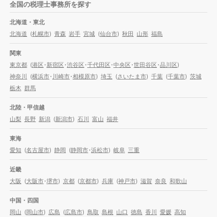
全国の税理士事務所を探す
北海道・東北
北海道
(
札幌市
)
青森
岩手
宮城
(
仙台市
)
秋田
山形
福島
関東
東京都
(
港区
・
新宿区
・
渋谷区
・
千代田区
・
中央区
・
世田谷区
・
品川区
)
神奈川
(
横浜市
・
川崎市
・
相模原市
)
埼玉
(
さいたま市
)
千葉
(
千葉市
)
茨城
栃木
群馬
北陸・甲信越
山梨
長野
新潟
(
新潟市
)
石川
富山
福井
東海
愛知
(
名古屋市
)
静岡
(
静岡市
・
浜松市
)
岐阜
三重
近畿
大阪
(
大阪市
・
堺市
)
京都
(
京都市
)
兵庫
(
神戸市
)
滋賀
奈良
和歌山
中国・四国
岡山
(
岡山市
)
広島
(
広島市
)
鳥取
島根
山口
徳島
香川
愛媛
高知