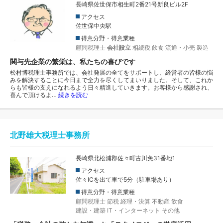
長崎県佐世保市相生町2番21号新良ビル2F
アクセス
佐世保中央駅
得意分野・得意業種
顧問税理士
会社設立
相続税
飲食
流通・小売
製造
関与先企業の繁栄は、私たちの喜びです
松村博税理士事務所では、会社発展の全てをサポートし、経営者の皆様の悩
みを解決することに今日まで全力を尽くしてまいりました。そして、これか
らも皆様の支えになれるよう日々精進していきます。お客様から感謝され、
喜んで頂けるよ…
続きを読む
北野雄大税理士事務所
長崎県北松浦郡佐々町古川免31番地1
アクセス
佐々ICを出て車で5分（駐車場あり）
得意分野・得意業種
顧問税理士
節税
経理・決算
不動産
飲食
建設・建築
IT・インターネット
その他