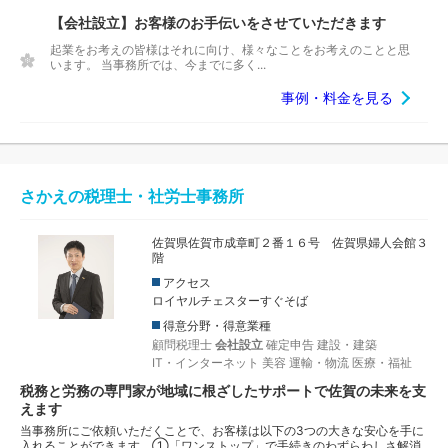
【会社設立】お客様のお手伝いをさせていただきます
起業をお考えの皆様はそれに向け、様々なことをお考えのことと思
います。 当事務所では、今までに多く...
事例・料金を見る
さかえの税理士・社労士事務所
佐賀県佐賀市成章町２番１６号 佐賀県婦人会館３
階
アクセス
ロイヤルチェスターすぐそば
得意分野・得意業種
顧問税理士
会社設立
確定申告
建設・建築
IT・インターネット
美容
運輸・物流
医療・福祉
税務と労務の専門家が地域に根ざしたサポートで佐賀の未来を支
えます
当事務所にご依頼いただくことで、お客様は以下の3つの大きな安心を手に
入れることができます。①「ワンストップ」で手続きのわずらわしさ解消