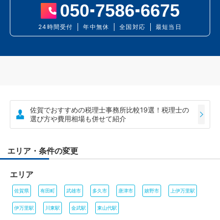
050
7586
6675
24時間受付
年中無休
全国対応
最短当日
佐賀でおすすめの税理士事務所比較19選！税理士の
選び方や費用相場も併せて紹介
エリア・条件の変更
エリア
佐賀県
有田町
武雄市
多久市
唐津市
嬉野市
上伊万里駅
伊万里駅
川東駅
金武駅
東山代駅