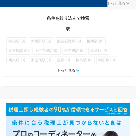
伊万里の会社設立対策を扱う税理士事務所の検索結果です。
...
もっと見る
条件を絞り込んで検索
駅
駒鳴駅 (0)
大川野駅 (0)
肥前長野駅 (0)
桃川駅 (0)
金石原駅 (0)
上伊万里駅 (0)
伊万里駅 (0)
金武駅 (0)
川東駅 (0)
東山代駅 (0)
里駅 (0)
楠久駅 (0)
鳴石駅 (0)
久原駅 (0)
波瀬駅 (0)
浦ノ崎駅 (0)
福島口駅 (0)
もっと見る