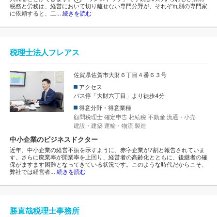
税務と労務は、経営において切り離せない専門分野が、それぞれ別の専門家
に依頼すると、二…
続きを読む
税理士法人フレアス
佐賀県佐賀市大財６丁目４番６３号
アクセス
バス停「大財六丁目」より徒歩4分
得意分野・得意業種
顧問税理士
確定申告
相続税
不動産
流通・小売
建設・建築
運輸・物流
製造
中小企業のビジネスドクター
近年、中小企業の経営不振を示すように、赤字企業が7割と報告されていま
す。さらに廃業率が開業率を上回り、経営者の高齢化とともに、後継者の確
保がますます困難となってきている状況です。このような時代だからこそ、
弊社では経営者…
続きを読む
勝直哉税理士事務所