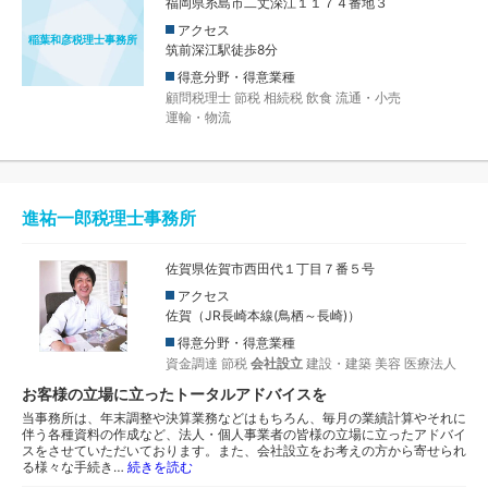
福岡県糸島市二丈深江１１７４番地３
アクセス
稲葉和彦税理士事務所
筑前深江駅徒歩8分
得意分野・得意業種
顧問税理士
節税
相続税
飲食
流通・小売
運輸・物流
進祐一郎税理士事務所
佐賀県佐賀市西田代１丁目７番５号
アクセス
佐賀（JR長崎本線(鳥栖～長崎)）
得意分野・得意業種
資金調達
節税
会社設立
建設・建築
美容
医療法人
お客様の立場に立ったトータルアドバイスを
当事務所は、年末調整や決算業務などはもちろん、毎月の業績計算やそれに
伴う各種資料の作成など、法人・個人事業者の皆様の立場に立ったアドバイ
スをさせていただいております。また、会社設立をお考えの方から寄せられ
る様々な手続き…
続きを読む