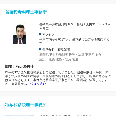
首藤毅彦税理士事務所
長崎県平戸市鏡川町８３１番地１太田アパート２－
Ａ号室
アクセス
平戸市内から徒歩5分。基本的に当方から出向きま
す。
得意分野・得意業種
顧問税理士
税務調査
経理・決算
不動産
飲食
建設・建築
運輸・物流
製造
調査に強い税理士
昨年の12月まで国税職員として勤務していました。勤務年数は28年間。大
半が法人税の調査に従事。国税組織の調査は熟知しており、調査の対応等に
は自信があります。事務所は長崎県平戸市と日本の最西端に位置してます
が、御要望があ…
続きを読む
稲葉和彦税理士事務所