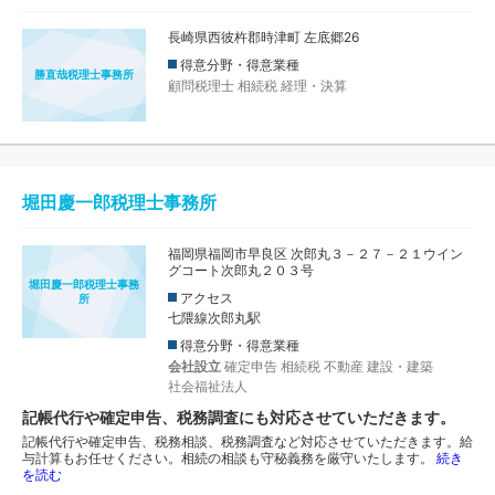
長崎県西彼杵郡時津町 左底郷26
得意分野・得意業種
勝直哉税理士事務所
顧問税理士
相続税
経理・決算
堀田慶一郎税理士事務所
福岡県福岡市早良区 次郎丸３－２７－２１ウイン
グコート次郎丸２０３号
堀田慶一郎税理士事務
アクセス
所
七隈線次郎丸駅
得意分野・得意業種
会社設立
確定申告
相続税
不動産
建設・建築
社会福祉法人
記帳代行や確定申告、税務調査にも対応させていただきます。
記帳代行や確定申告、税務相談、税務調査など対応させていただきます。給
与計算もお任せください。相続の相談も守秘義務を厳守いたします。
続き
を読む