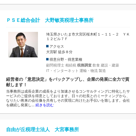
ＰＳＥ総合会計 大野敏英税理士事務所
埼玉県さいたま市大宮区桜木町１－１１－２ ＹＫ
１２ビル７Ｆ
アクセス
大宮駅 徒歩８分
得意分野・得意業種
顧問税理士
相続税
税務調査
飲食
建設・建築
IT・インターネット
運輸・物流
製造
経営者の「意思決定」をバックアップし、企業の発展に全力で貢
献します！
当事務所は成長企業の成長をより加速させるコンサルティングに特化したサ
ービスのご提供を得意としております。日々の社長とのミーティングから、
なりたい将来の会社像を共有しその実現に向けたお手伝いを致します。会社
を継続し発展し…
続きを読む
自由が丘税理士法人 大宮事務所