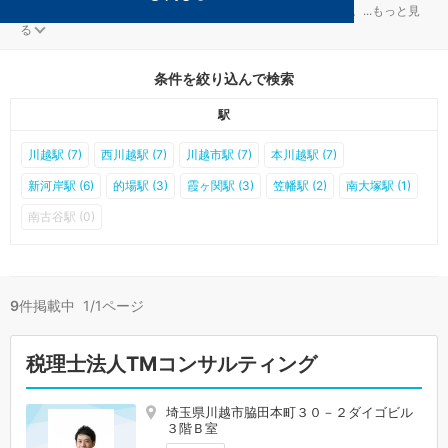
川越の税務調査対策を扱う税理士事務所が9件見つかりました。
...
もっと見
る
条件を絞り込んで検索
駅
川越駅 (7)
西川越駅 (7)
川越市駅 (7)
本川越駅 (7)
新河岸駅 (6)
的場駅 (3)
霞ヶ関駅 (3)
笠幡駅 (2)
南大塚駅 (1)
南古谷駅 (0)
9
件掲載中 1/1ページ
税理士法人TMコンサルティング
埼玉県川越市脇田本町３０－２ダイゴビル
３階Ｂ室