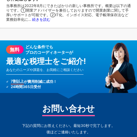
当事務所は2022年8月にできたばかりの新しい事務所です。概要は以下の通
りです。①開業アドバイザーを兼任しておりますので開業創業に関して手
厚いサポートが可能です。②IT化、インボイス対応、電子帳簿保存法など
業務効率化に…
続きを読む
どんな条件でも
無料
プロのコーディネーターが
最適な税理士をご紹介!
あなたのニーズや課題を、お気軽にご相談ください
7割以上
が費用削減に成功！
24時間365日受付
お問い合わせ
下記の質問にお答えください。最短30秒で完了します。
後ほどご連絡いたします。