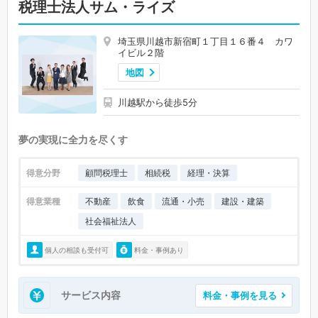
税理士法人サム・ライズ
埼玉県川越市新宿町１丁目１６番４ カワ
イビル２階
地図
川越駅から徒歩5分
夢の実現に全力を尽くす
得意分野
顧問税理士
相続税
経理・決算
得意業種
不動産
飲食
流通・小売
建設・建築
社会福祉法人
個人の相談も受付可
料金・事例あり
サービス内容
料金・事例を見る