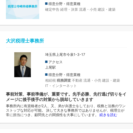
得意分野・得意業種
税理士寺崎幸雄事務所
確定申告
経理・決算
流通・小売
建設・建築
大沢税理士事務所
埼玉県上尾市今泉1-3-17
アクセス
上尾駅
得意分野・得意業種
相続税
税務調査
不動産
流通・小売
建設・建築
IT・インターネット
事前対策、事前準備が、重要です。先手必勝、先行逃げ切りをイ
メージに後手後手の対策から脱却していきます
事務所内に有資格者が2人、又、弟が弁護士をしており、税務と法務のワン
ストップな対応が可能。 決して大きな事務所ではありませんが、税理士が
常に担当につき、顧問先との関係性を大事にしています。
続きを読む