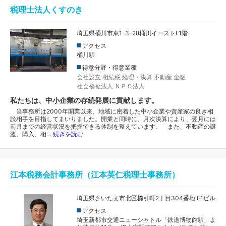
税理士法人くすのき
埼玉県桶川市東1-3-28桶川イーストI 1階
アクセス
桶川駅
得意分野・得意業種
会社設立
相続税
経理・決算
不動産
金融
社会福祉法人
ＮＰＯ法人
私たちは、中小企業の存続発展に貢献します。
当事務所は2000年開業以来、地域に密着した中小企業や資産家の良き相
談相手を目指してまいりました。開業と同時に、月次決算により、翌月には
前月までの経営状況を把握できる体制を整えています。 また、不動産の譲
渡、購入、相…
続きを読む
江本税務会計事務所（江本英仁税理士事務所）
埼玉県さいたま市北区櫛引町2丁目304番地 E1ビル
アクセス
埼玉新都市交通ニューシャトル「鉄道博物館駅」よ