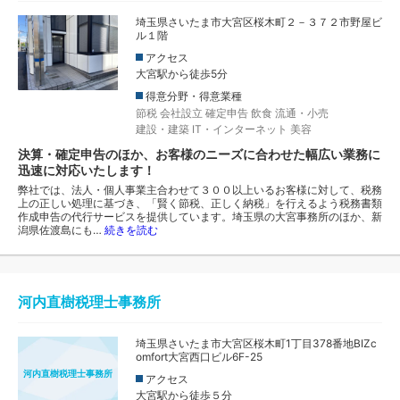
埼玉県さいたま市大宮区桜木町２－３７２市野屋ビ
ル１階
アクセス
大宮駅から徒歩5分
得意分野・得意業種
節税
会社設立
確定申告
飲食
流通・小売
建設・建築
IT・インターネット
美容
決算・確定申告のほか、お客様のニーズに合わせた幅広い業務に
迅速に対応いたします！
弊社では、法人・個人事業主合わせて３００以上いるお客様に対して、税務
上の正しい処理に基づき、「賢く節税、正しく納税」を行えるよう税務書類
作成申告の代行サービスを提供しています。埼玉県の大宮事務所のほか、新
潟県佐渡島にも…
続きを読む
河内直樹税理士事務所
埼玉県さいたま市大宮区桜木町1丁目378番地BIZc
omfort大宮西口ビル6F-25
河内直樹税理士事務所
アクセス
大宮駅から徒歩５分