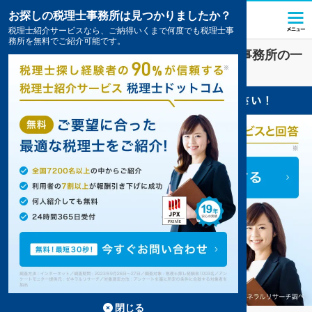
お探しの税理士事務所は見つかりましたか？
税理士紹介サービスなら、ご納得いくまで何度でも税理士事
務所を無料でご紹介可能です。
川越
で
税務調査
対策を扱う税理士・会計事務所の一
覧
9件掲載中
閉じる