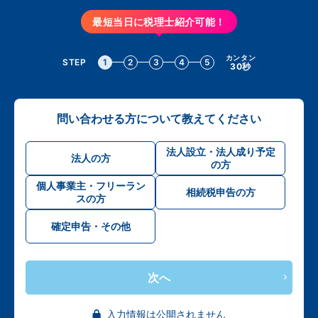
最短当日に税理士紹介可能！
カンタン
STEP
1
2
3
4
5
30秒
問い合わせる方について教えてください
法人設立・法人成り予定
法人の方
の方
個人事業主・フリーラン
相続税申告の方
スの方
確定申告・その他
次へ
入力情報は公開されません