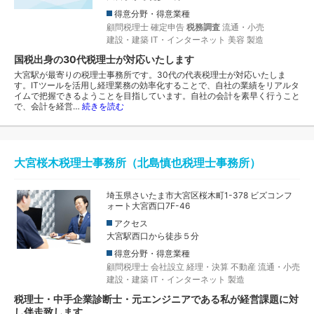
得意分野・得意業種
顧問税理士
確定申告
税務調査
流通・小売
建設・建築
IT・インターネット
美容
製造
国税出身の30代税理士が対応いたします
大宮駅が最寄りの税理士事務所です。30代の代表税理士が対応いたしま
す。ITツールを活用し経理業務の効率化することで、自社の業績をリアルタ
イムで把握できるようことを目指しています。自社の会計を素早く行うこと
で、会計を経営…
続きを読む
大宮桜木税理士事務所（北島慎也税理士事務所）
埼玉県さいたま市大宮区桜木町1-378 ビズコンフ
ォート大宮西口7F-46
アクセス
大宮駅西口から徒歩５分
得意分野・得意業種
顧問税理士
会社設立
経理・決算
不動産
流通・小売
建設・建築
IT・インターネット
製造
税理士・中手企業診断士・元エンジニアである私が経営課題に対
し伴走致します。