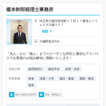
榎本幹郎税理士事務所
埼玉県川越市新宿町１丁目１７番地１７ウ
ェスタ川越５０７
地図
川越駅徒歩5分
「法人」から「個人」までスピーディな対応と適切なアドバイ
スでお客様のお悩み解決に貢献いたします！
得意分野
顧問税理士
確定申告
経理・決算
得意業種
飲食
流通・小売
建設・建築
運輸・物流
製造
個人の相談も受付可
料金・事例あり