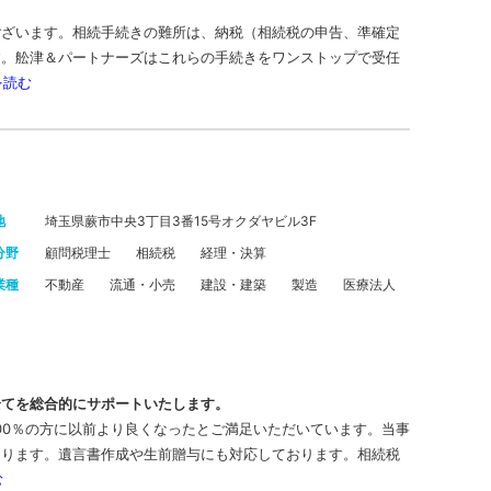
。
ございます。相続手続きの難所は、納税（相続税の申告、準確定
す。舩津＆パートナーズはこれらの手続きをワンストップで受任
を読む
地
埼玉県蕨市中央3丁目3番15号オクダヤビル3F
分野
顧問税理士
相続税
経理・決算
業種
不動産
流通・小売
建設・建築
製造
医療法人
全てを総合的にサポートいたします。
00％の方に以前より良くなったとご満足いただいています。当事
おります。遺言書作成や生前贈与にも対応しております。相続税
む