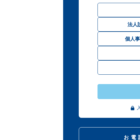
法人
個人事
お電