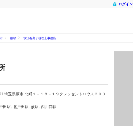
ログイン
市
蕨駅
坂江有美子税理士事務所
所
0001 埼玉県蕨市 北町１－１８－１９クレッセントハウス２０３
戸田駅, 北戸田駅, 蕨駅, 西川口駅