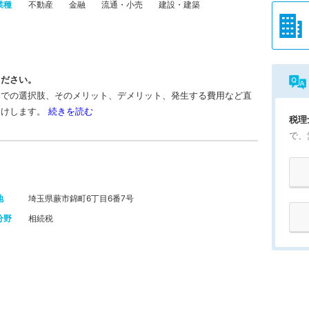
業種
不動産
金融
流通・小売
建設・建築
ください。
までの選択肢、そのメリット、デメリット、発生する費用など直
受けします。
続きを読む
税理
で、
地
埼玉県蕨市錦町6丁目6番7号
分野
相続税