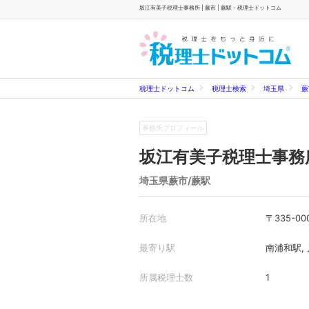
坂江有美子税理士事務所 | 蕨市 | 蕨駅 - 税理士ドットコム
税理士ドットコム
税理士検索
埼玉県
蕨
事務所プロフィール
坂江有美子税理士事務
埼玉県蕨市/蕨駅
所在地
〒335-
最寄り駅
南浦和駅, 
所属税理士数
1