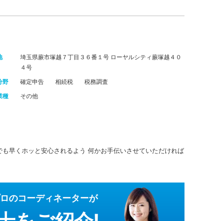
地
埼玉県蕨市塚越７丁目３６番１号 ローヤルシティ蕨塚越４０
４号
分野
確定申告
相続税
税務調査
業種
その他
でも早くホッと安心されるよう 何かお手伝いさせていただければ
ロのコーディネーターが
士をご紹介!