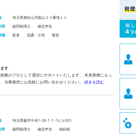
地
埼玉県東松山市殿山２３番地１１
分野
顧問税理士
確定申告
業種
飲食
流通・小売
製造
えます
税務のプロとして適切にサポートいたします。 本来業務にもっ
は、当事務所にお気軽にお問い合わせください。
続きを読む
地
埼玉県蕨市中央1-26-1 Ｔ-1ビル301
分野
顧問税理士
確定申告
相続税