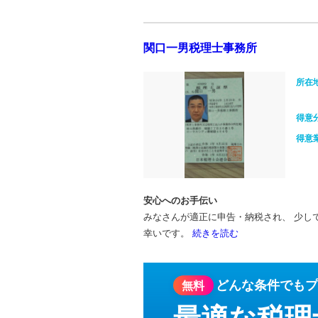
関口一男税理士事務所
所在
得意
得意
安心へのお手伝い
みなさんが適正に申告・納税され、 少し
幸いです。
続きを読む
どんな条件でも
プ
無料
最適な税理