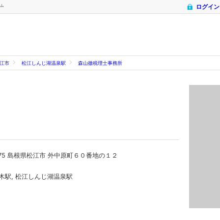
コム
ログイン
江市
松江しんじ湖温泉駅
森山徹税理士事務所
0875 島根県松江市 外中原町６０番地の１２
乃木駅, 松江しんじ湖温泉駅