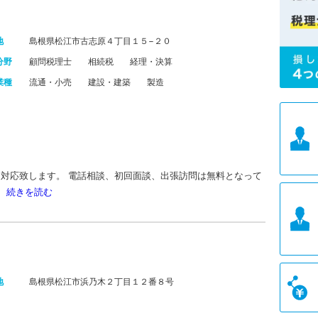
地
島根県松江市古志原４丁目１５−２０
分野
顧問税理士
相続税
経理・決算
業種
流通・小売
建設・建築
製造
。
対応致します。 電話相談、初回面談、出張訪問は無料となって
。
続きを読む
地
島根県松江市浜乃木２丁目１２番８号