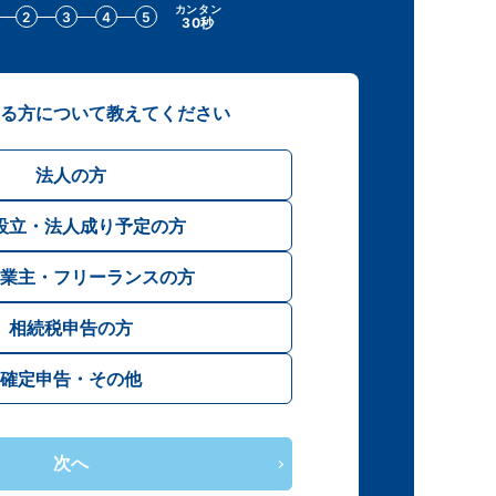
カンタン
2
3
4
5
30秒
る方について教えてください
法人の方
設立・法人成り予定の方
業主・フリーランスの方
相続税申告の方
確定申告・その他
次へ