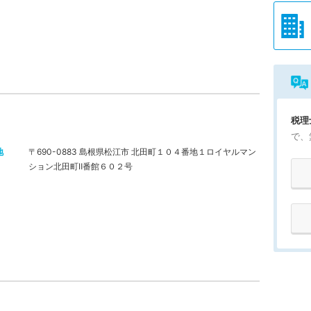
税理
で、
地
〒690-0883 島根県松江市 北田町１０４番地１ロイヤルマン
ション北田町Ⅱ番館６０２号