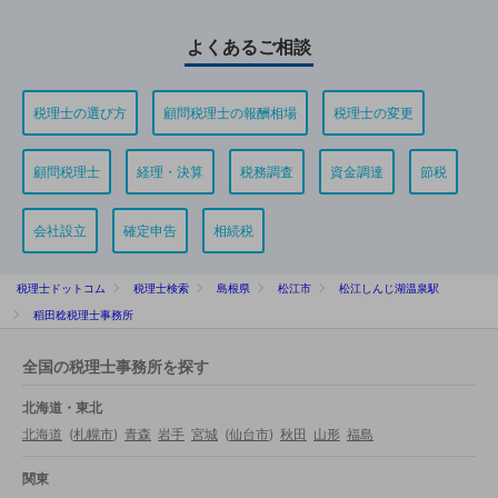
よくあるご相談
税理士の選び方
顧問税理士の報酬相場
税理士の変更
顧問税理士
経理・決算
税務調査
資金調達
節税
会社設立
確定申告
相続税
税理士ドットコム
税理士検索
島根県
松江市
松江しんじ湖温泉駅
稻田稔税理士事務所
全国の税理士事務所を探す
北海道・東北
北海道
(
札幌市
)
青森
岩手
宮城
(
仙台市
)
秋田
山形
福島
関東