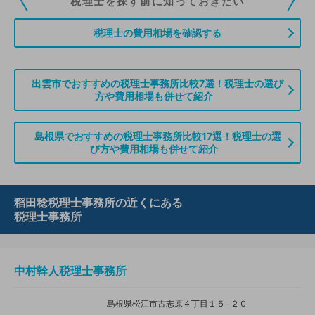
税理士を探す前に知っておきたい
ていただくことができます。また、税理士をお探しの方との接点をご提供す
る「みんなの税務相談」、コーディネーターからの案件紹介などをご利用い
税理士の費用相場を確認する
ただけます。
無料登録のご案内はこちら
出雲市でおすすめの税理士事務所比較7選！税理士の選び
方や費用相場も併せて紹介
情報の誤りや削除などのお問い合わせはこちら
島根県でおすすめの税理士事務所比較17選！税理士の選
び方や費用相場も併せて紹介
稻田稔税理士事務所の近くにある
税理士事務所
中村幹人税理士事務所
島根県松江市古志原４丁目１５−２０