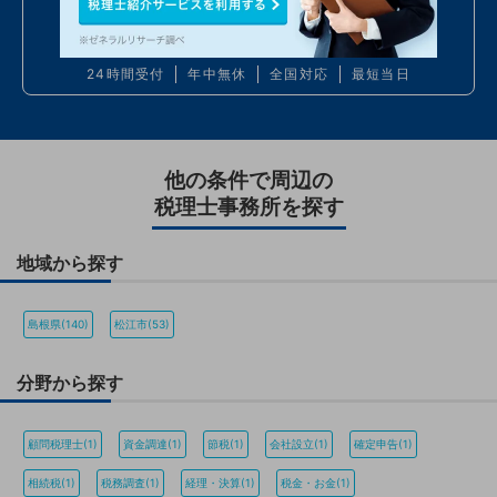
050
7586
6224
24時間受付
年中無休
全国対応
最短当日
他の条件で周辺の
税理士事務所を探す
地域から探す
島根県(140)
松江市(53)
分野から探す
顧問税理士(1)
資金調達(1)
節税(1)
会社設立(1)
確定申告(1)
相続税(1)
税務調査(1)
経理・決算(1)
税金・お金(1)