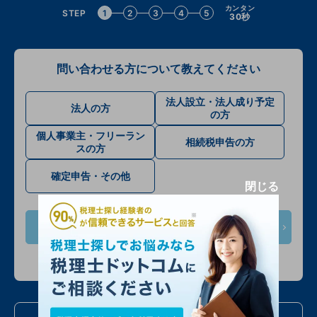
カンタン
STEP
1
2
3
4
5
30秒
問い合わせる方について教えてください
法人設立・法人成り予定
法人の方
の方
個人事業主・フリーラン
相続税申告の方
スの方
確定申告・その他
閉じる
次へ
入力情報は公開されません
お電話での問い合わせ