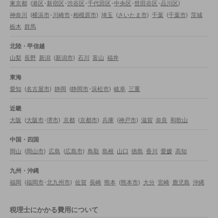
東京都
(
港区
・
新宿区
・
渋谷区
・
千代田区
・
中央区
・
世田谷区
・
品川区
)
神奈川
(
横浜市
・
川崎市
・
相模原市
)
埼玉
(
さいたま市
)
千葉
(
千葉市
)
茨城
栃木
群馬
北陸・甲信越
山梨
長野
新潟
(
新潟市
)
石川
富山
福井
東海
愛知
(
名古屋市
)
静岡
(
静岡市
・
浜松市
)
岐阜
三重
近畿
大阪
(
大阪市
・
堺市
)
京都
(
京都市
)
兵庫
(
神戸市
)
滋賀
奈良
和歌山
中国・四国
岡山
(
岡山市
)
広島
(
広島市
)
鳥取
島根
山口
徳島
香川
愛媛
高知
九州・沖縄
福岡
(
福岡市
・
北九州市
)
佐賀
長崎
熊本
(
熊本市
)
大分
宮崎
鹿児島
沖縄
税理士にかかる費用について