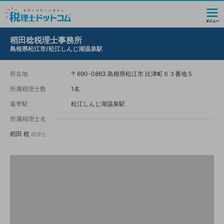
稻田稔税理士事務所
島根県松江市/松江しんじ湖温泉駅
所在地
〒690-0863 島根県松江市 比津町６３番地５
所属税理士数
1名
最寄駅
松江しんじ湖温泉駅
所属税理士名
稻田 稔
税理士