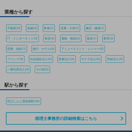
業種から探す
不動産(0)
金融(0)
飲食(1)
流通・小売(1)
建設・建築(1)
IT・インターネット(0)
美容(0)
運輸・物流(0)
製造(1)
教育(0)
医療・福祉(1)
旅行・ホテル(0)
アミューズメント・レジャー(0)
ファンド(0)
社会福祉法人(0)
医療法人(0)
ＮＰＯ法人(0)
学校法人(0)
一般社団法人(0)
その他(0)
駅から探す
松江しんじ湖温泉駅(35)
税理士事務所の詳細検索はこちら