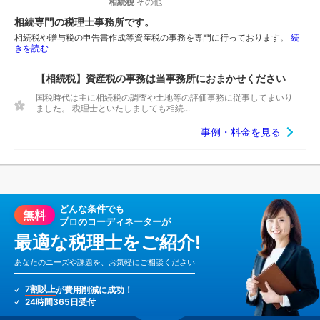
相続税
その他
相続専門の税理士事務所です。
相続税や贈与税の申告書作成等資産税の事務を専門に行っております。
続
きを読む
【相続税】資産税の事務は当事務所におまかせください
国税時代は主に相続税の調査や土地等の評価事務に従事してまいり
ました。 税理士といたしましても相続...
事例・料金を見る
どんな条件でも
無料
プロのコーディネーターが
最適な税理士をご紹介!
あなたのニーズや課題を、お気軽にご相談ください
7割以上
が費用削減に成功！
24時間365日受付