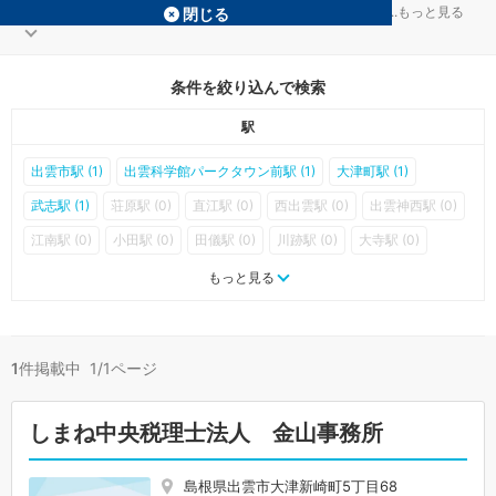
出雲の相続税対策を扱う税理士事務所が1件見つかりました。
...
もっと見る
閉じる
条件を絞り込んで検索
駅
出雲市駅 (1)
出雲科学館パークタウン前駅 (1)
大津町駅 (1)
武志駅 (1)
荘原駅 (0)
直江駅 (0)
西出雲駅 (0)
出雲神西駅 (0)
江南駅 (0)
小田駅 (0)
田儀駅 (0)
川跡駅 (0)
大寺駅 (0)
美談駅 (0)
旅伏駅 (0)
雲州平田駅 (0)
布崎駅 (0)
もっと見る
湖遊館新駅駅 (0)
園駅 (0)
一畑口駅 (0)
伊野灘駅 (0)
高浜駅 (0)
遙堪駅 (0)
浜山公園北口駅 (0)
出雲大社前駅 (0)
1
件掲載中 1/1ページ
しまね中央税理士法人 金山事務所
島根県出雲市大津新崎町5丁目68