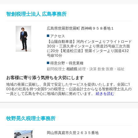
智創税理士法人 広島事務所
広島県世羅郡世羅町 西神崎９５８番地１
アクセス
【山陽自動車道】河内インターよりフライトロード
30分・三原久井インターより県道25号線三次方面
に20分【尾道松江道】世羅インターより国道432
号線10分
得意分野・得意業種
顧問税理士
相続税
経理・決算
飲食
医療・福祉
お客様に寄り添う気持ちを大切にします
地域の発展に貢献し、良質で安定したサービスを提供いたします。全国に1
00名の社員を持つ全国5つの税理士・公認会計士からなる智創税理士法人の
一員として広島を中心に地域の貢献に努めています。
続きを読む
牧野晃久税理士事務所
岡山県真庭市久世２６３５番地