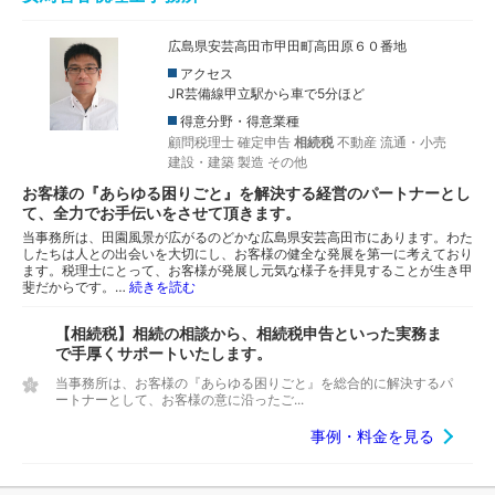
広島県安芸高田市甲田町高田原６０番地
アクセス
JR芸備線甲立駅から車で5分ほど
得意分野・得意業種
顧問税理士
確定申告
相続税
不動産
流通・小売
建設・建築
製造
その他
お客様の『あらゆる困りごと』を解決する経営のパートナーとし
て、全力でお手伝いをさせて頂きます。
当事務所は、田園風景が広がるのどかな広島県安芸高田市にあります。わた
したちは人との出会いを大切にし、お客様の健全な発展を第一に考えており
ます。税理士にとって、お客様が発展し元気な様子を拝見することが生き甲
斐だからです。…
続きを読む
【相続税】相続の相談から、相続税申告といった実務ま
で手厚くサポートいたします。
当事務所は、お客様の『あらゆる困りごと』を総合的に解決するパ
ートナーとして、お客様の意に沿ったご...
事例・料金を見る