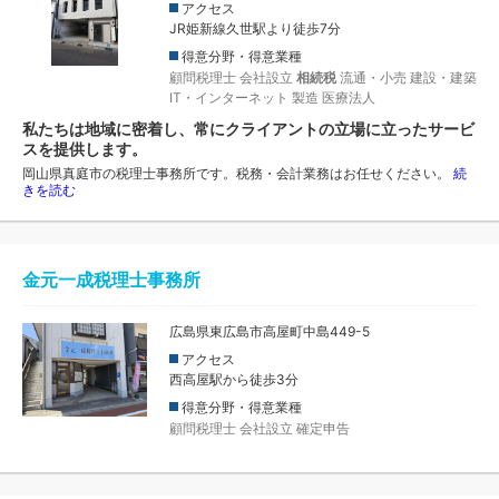
アクセス
JR姫新線久世駅より徒歩7分
得意分野・得意業種
顧問税理士
会社設立
相続税
流通・小売
建設・建築
IT・インターネット
製造
医療法人
私たちは地域に密着し、常にクライアントの立場に立ったサービ
スを提供します。
岡山県真庭市の税理士事務所です。税務・会計業務はお任せください。
続
きを読む
金元一成税理士事務所
広島県東広島市高屋町中島449-5
アクセス
西高屋駅から徒歩3分
得意分野・得意業種
顧問税理士
会社設立
確定申告