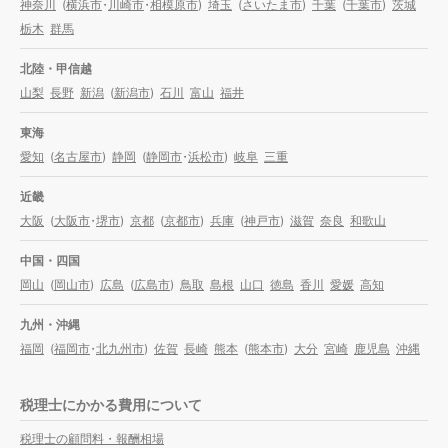
神奈川
(
横浜市
・
川崎市
・
相模原市
)
埼玉
(
さいたま市
)
千葉
(
千葉市
)
茨城
栃木
群馬
北陸・甲信越
山梨
長野
新潟
(
新潟市
)
石川
富山
福井
東海
愛知
(
名古屋市
)
静岡
(
静岡市
・
浜松市
)
岐阜
三重
近畿
大阪
(
大阪市
・
堺市
)
京都
(
京都市
)
兵庫
(
神戸市
)
滋賀
奈良
和歌山
中国・四国
岡山
(
岡山市
)
広島
(
広島市
)
鳥取
島根
山口
徳島
香川
愛媛
高知
九州・沖縄
福岡
(
福岡市
・
北九州市
)
佐賀
長崎
熊本
(
熊本市
)
大分
宮崎
鹿児島
沖縄
税理士にかかる費用について
税理士の顧問料・報酬相場