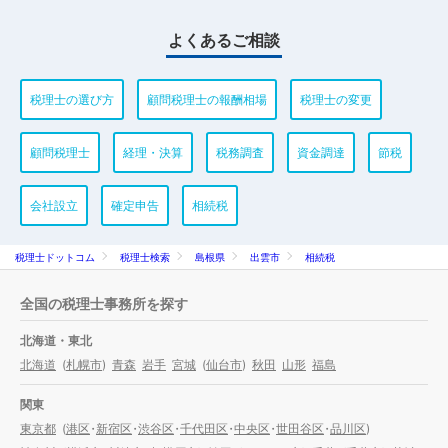
よくあるご相談
税理士の選び方
顧問税理士の報酬相場
税理士の変更
顧問税理士
経理・決算
税務調査
資金調達
節税
会社設立
確定申告
相続税
税理士ドットコム
税理士検索
島根県
出雲市
相続税
全国の税理士事務所を探す
北海道・東北
北海道
(
札幌市
)
青森
岩手
宮城
(
仙台市
)
秋田
山形
福島
関東
東京都
(
港区
・
新宿区
・
渋谷区
・
千代田区
・
中央区
・
世田谷区
・
品川区
)