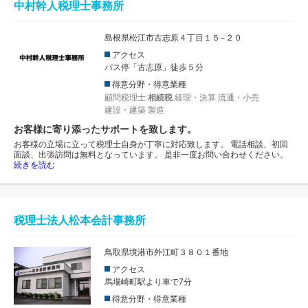
中村幹人税理士事務所
島根県松江市古志原４丁目１５−２０
アクセス
バス停「古志原」徒歩５分
得意分野・得意業種
顧問税理士
相続税
経理・決算
流通・小売
建設・建築
製造
お客様に寄り添ったサポートを致します。
お客様の立場に立って税理士自身が丁寧に対応致します。 電話相談、初回
面談、出張訪問は無料となっています。 是非一度お問い合わせください。
続きを読む
税理士法人松本会計事務所
鳥取県境港市外江町３８０１番地
アクセス
馬場崎町駅より車で7分
得意分野・得意業種