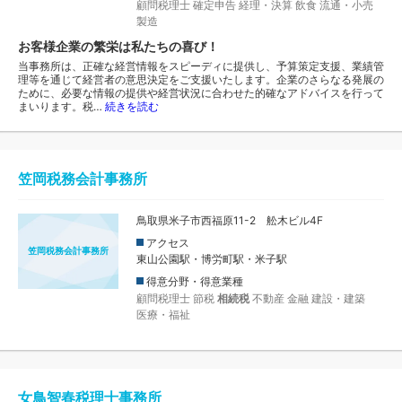
顧問税理士
確定申告
経理・決算
飲食
流通・小売
製造
お客様企業の繁栄は私たちの喜び！
当事務所は、正確な経営情報をスピーディに提供し、予算策定支援、業績管
理等を通じて経営者の意思決定をご支援いたします。企業のさらなる発展の
ために、必要な情報の提供や経営状況に合わせた的確なアドバイスを行って
まいります。税…
続きを読む
笠岡税務会計事務所
鳥取県米子市西福原11-2 舩木ビル4F
アクセス
笠岡税務会計事務所
東山公園駅・博労町駅・米子駅
得意分野・得意業種
顧問税理士
節税
相続税
不動産
金融
建設・建築
医療・福祉
女鳥智春税理士事務所