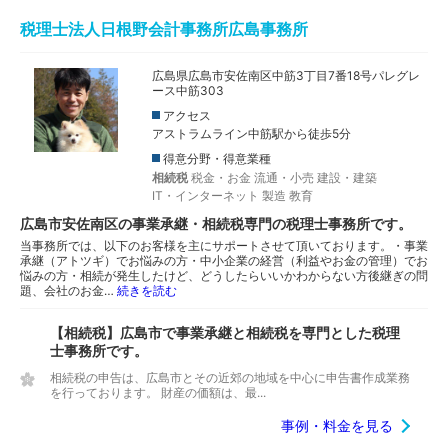
税理士法人日根野会計事務所広島事務所
広島県広島市安佐南区中筋3丁目7番18号パレグレ
ース中筋303
アクセス
アストラムライン中筋駅から徒歩5分
得意分野・得意業種
相続税
税金・お金
流通・小売
建設・建築
IT・インターネット
製造
教育
広島市安佐南区の事業承継・相続税専門の税理士事務所です。
当事務所では、以下のお客様を主にサポートさせて頂いております。・事業
承継（アトツギ）でお悩みの方・中小企業の経営（利益やお金の管理）でお
悩みの方・相続が発生したけど、どうしたらいいかわからない方後継ぎの問
題、会社のお金…
続きを読む
【相続税】広島市で事業承継と相続税を専門とした税理
士事務所です。
相続税の申告は、広島市とその近郊の地域を中心に申告書作成業務
を行っております。 財産の価額は、最...
事例・料金を見る