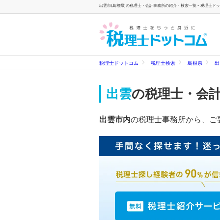
出雲市(島根県)の税理士・会計事務所の紹介・検索一覧 - 税理士ド
税理士ドットコム
税理士検索
島根県
出
出雲
の税理士・会
出雲市内
の税理士事務所から、ご