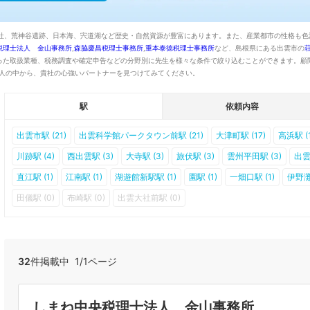
大社、荒神谷遺跡、日本海、宍道湖など歴史・自然資源が豊富にあります。また、産業都市の性格も
税理士法人 金山事務所
,
森脇慶昌税理士事務所
,
重本泰徳税理士事務所
など、島根県にある出雲市の
った取扱業種、税務調査や確定申告などの分野別に先生を様々な条件で絞り込むことができます。顧
2人の中から、貴社の心強いパートナーを見つけてみてください。
駅
依頼内容
出雲市駅 (21)
出雲科学館パークタウン前駅 (21)
大津町駅 (17)
高浜駅 (1
川跡駅 (4)
西出雲駅 (3)
大寺駅 (3)
旅伏駅 (3)
雲州平田駅 (3)
出雲
直江駅 (1)
江南駅 (1)
湖遊館新駅駅 (1)
園駅 (1)
一畑口駅 (1)
伊野灘駅
田儀駅 (0)
布崎駅 (0)
出雲大社前駅 (0)
32
件掲載中 1/1ページ
しまね中央税理士法人 金山事務所