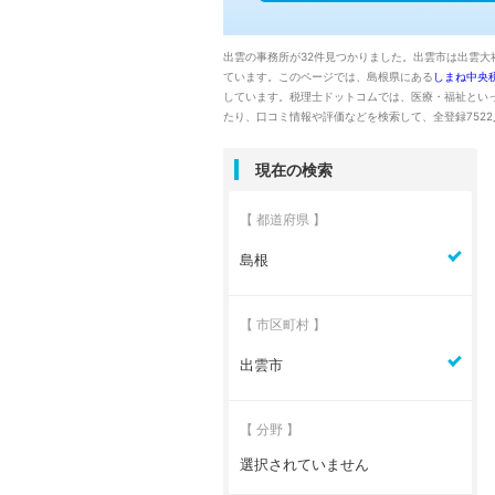
出雲の事務所が32件見つかりました。出雲市は出雲
ています。このページでは、島根県にある
しまね中央
しています。税理士ドットコムでは、医療・福祉とい
たり、口コミ情報や評価などを検索して、全登録752
現在の検索
【 都道府県 】
島根
【 市区町村 】
出雲市
【 分野 】
選択されていません