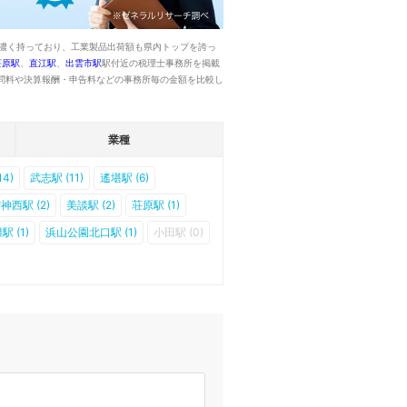
色濃く持っており、工業製品出荷額も県内トップを誇っ
荘原駅
、
直江駅
、
出雲市駅
駅付近の税理士事務所を掲載
問料や決算報酬・申告料などの事務所毎の金額を比較し
業種
4)
武志駅 (11)
遙堪駅 (6)
神西駅 (2)
美談駅 (2)
荘原駅 (1)
 (1)
浜山公園北口駅 (1)
小田駅 (0)