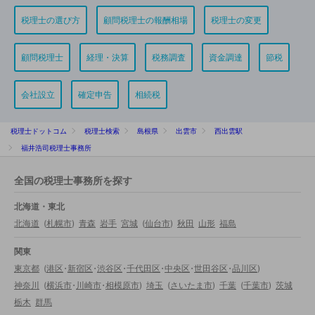
税理士の選び方
顧問税理士の報酬相場
税理士の変更
顧問税理士
経理・決算
税務調査
資金調達
節税
会社設立
確定申告
相続税
税理士ドットコム
税理士検索
島根県
出雲市
西出雲駅
福井浩司税理士事務所
全国の税理士事務所を探す
北海道・東北
北海道
(
札幌市
)
青森
岩手
宮城
(
仙台市
)
秋田
山形
福島
関東
東京都
(
港区
・
新宿区
・
渋谷区
・
千代田区
・
中央区
・
世田谷区
・
品川区
)
神奈川
(
横浜市
・
川崎市
・
相模原市
)
埼玉
(
さいたま市
)
千葉
(
千葉市
)
茨城
栃木
群馬