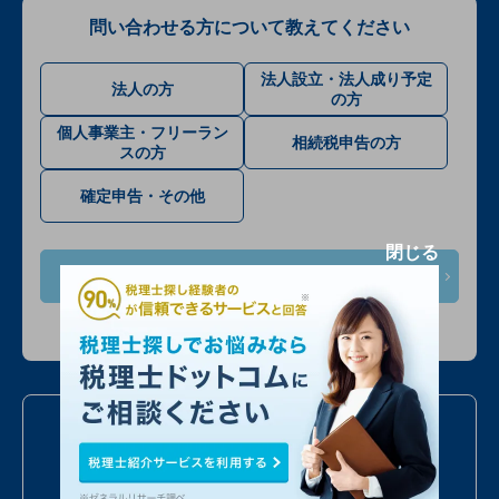
問い合わせる方について教えてください
法人設立・法人成り予定
法人の方
の方
個人事業主・フリーラン
相続税申告の方
スの方
確定申告・その他
閉じる
次へ
入力情報は公開されません
お電話での問い合わせ
050
7586
6224
24時間受付
年中無休
全国対応
最短当日