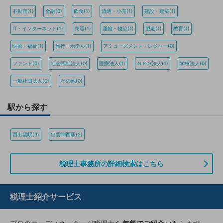
不動産(1)
金融(0)
飲食(1)
流通・小売(1)
建設・建築(1)
IT・インターネット(1)
美容(1)
運輸・物流(1)
製造(1)
教育(1)
医療・福祉(1)
旅行・ホテル(1)
アミューズメント・レジャー(0)
ファンド(0)
社会福祉法人(0)
医療法人(1)
ＮＰＯ法人(1)
学校法人(0)
一般社団法人(0)
その他(0)
駅から探す
西出雲駅(3)
出雲神西駅(2)
税理士事務所の詳細検索はこちら
税理士紹介サービス