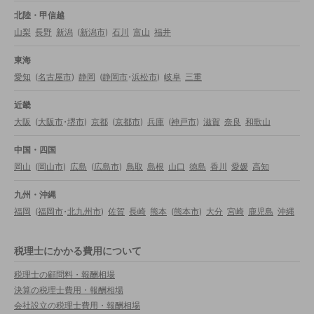
北陸・甲信越
山梨
長野
新潟
(
新潟市
)
石川
富山
福井
東海
愛知
(
名古屋市
)
静岡
(
静岡市
・
浜松市
)
岐阜
三重
近畿
大阪
(
大阪市
・
堺市
)
京都
(
京都市
)
兵庫
(
神戸市
)
滋賀
奈良
和歌山
中国・四国
岡山
(
岡山市
)
広島
(
広島市
)
鳥取
島根
山口
徳島
香川
愛媛
高知
九州・沖縄
福岡
(
福岡市
・
北九州市
)
佐賀
長崎
熊本
(
熊本市
)
大分
宮崎
鹿児島
沖縄
税理士にかかる費用について
税理士の顧問料・報酬相場
決算の税理士費用・報酬相場
会社設立の税理士費用・報酬相場