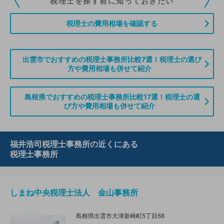
税理士を探す前に知っておきたい
ていただくことができます。また、税理士をお探しの方との接点をご提供す
る「みんなの税務相談」、コーディネーターからの案件紹介などをご利用い
税理士の費用相場を確認する
ただけます。
無料登録のご案内はこちら
出雲市でおすすめの税理士事務所比較7選！税理士の選び
方や費用相場も併せて紹介
情報の誤りや削除などのお問い合わせはこちら
島根県でおすすめの税理士事務所比較17選！税理士の選
び方や費用相場も併せて紹介
福井浩司税理士事務所の近くにある
税理士事務所
しまね中央税理士法人 金山事務所
島根県出雲市大津新崎町5丁目68