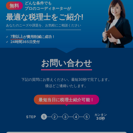
どんな条件でも
無料
プロのコーディネーターが
最適な税理士をご紹介!
あなたのニーズや課題を、お気軽にご相談ください
7割以上
が費用削減に成功！
24時間365日受付
お問い合わせ
下記の質問にお答えください。最短30秒で完了します。
後ほどご連絡いたします。
最短当日に税理士紹介可能！
カンタン
STEP
1
2
3
4
5
30秒