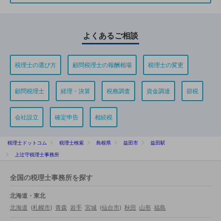
よくあるご相談
税理士の選び方
顧問税理士の報酬相場
税理士の変更
顧問税理士
経理・決算
税務調査
資金調達
節税
会社設立
確定申告
相続税
税理士ドットコム
税理士検索
島根県
益田市
益田駅
上辻守税理士事務所
全国の税理士事務所を探す
北海道・東北
北海道
(
札幌市
)
青森
岩手
宮城
(
仙台市
)
秋田
山形
福島