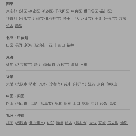
関東
東京都
(
港区
・
新宿区
・
渋谷区
・
千代田区
・
中央区
・
世田谷区
・
品川区
)
神奈川
(
横浜市
・
川崎市
・
相模原市
)
埼玉
(
さいたま市
)
千葉
(
千葉市
)
茨城
栃木
群馬
北陸・甲信越
山梨
長野
新潟
(
新潟市
)
石川
富山
福井
東海
愛知
(
名古屋市
)
静岡
(
静岡市
・
浜松市
)
岐阜
三重
近畿
大阪
(
大阪市
・
堺市
)
京都
(
京都市
)
兵庫
(
神戸市
)
滋賀
奈良
和歌山
中国・四国
岡山
(
岡山市
)
広島
(
広島市
)
鳥取
島根
山口
徳島
香川
愛媛
高知
九州・沖縄
福岡
(
福岡市
・
北九州市
)
佐賀
長崎
熊本
(
熊本市
)
大分
宮崎
鹿児島
沖縄