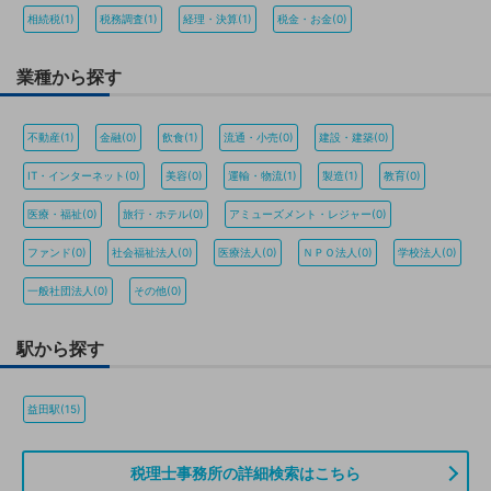
相続税(1)
税務調査(1)
経理・決算(1)
税金・お金(0)
業種から探す
不動産(1)
金融(0)
飲食(1)
流通・小売(0)
建設・建築(0)
IT・インターネット(0)
美容(0)
運輸・物流(1)
製造(1)
教育(0)
医療・福祉(0)
旅行・ホテル(0)
アミューズメント・レジャー(0)
ファンド(0)
社会福祉法人(0)
医療法人(0)
ＮＰＯ法人(0)
学校法人(0)
一般社団法人(0)
その他(0)
駅から探す
益田駅(15)
税理士事務所の詳細検索はこちら