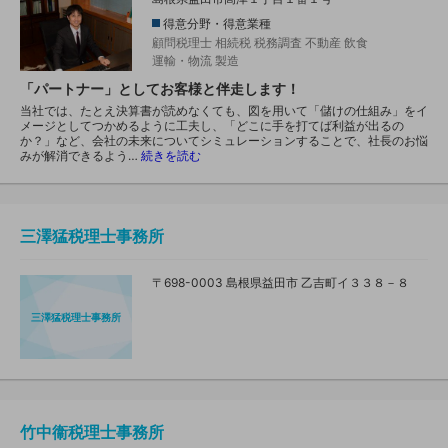
得意分野・得意業種
顧問税理士
相続税
税務調査
不動産
飲食
運輸・物流
製造
「パートナー」としてお客様と伴走します！
当社では、たとえ決算書が読めなくても、図を用いて「儲けの仕組み」をイ
メージとしてつかめるように工夫し、「どこに手を打てば利益が出るの
か？」など、会社の未来についてシミュレーションすることで、社長のお悩
みが解消できるよう…
続きを読む
三澤猛税理士事務所
〒698-0003 島根県益田市 乙吉町イ３３８－８
三澤猛税理士事務所
竹中衞税理士事務所