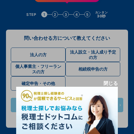
カンタン
STEP
1
2
3
4
5
30秒
問い合わせる方について教えてください
法人設立・法人成り予定
法人の方
の方
個人事業主・フリーラン
相続税申告の方
スの方
閉じる
確定申告・その他
次へ
入力情報は公開されません