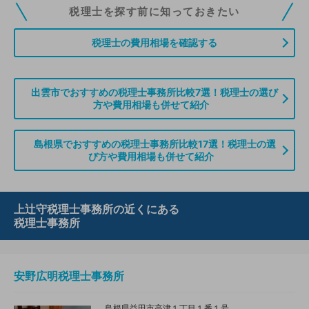
税理士ドットコムの無料会員にご登録いただくと、貴事務所の情報を編集し
税理士を探す前に知っておきたい
ていただくことができます。また、税理士をお探しの方との接点をご提供す
る「みんなの税務相談」、コーディネーターからの案件紹介などをご利用い
税理士の費用相場を確認する
ただけます。
無料登録のご案内はこちら
出雲市でおすすめの税理士事務所比較7選！税理士の選び
方や費用相場も併せて紹介
情報の誤りや削除などのお問い合わせはこちら
島根県でおすすめの税理士事務所比較17選！税理士の選
び方や費用相場も併せて紹介
上辻守税理士事務所の近くにある
税理士事務所
安野広明税理士事務所
島根県益田市高津１丁目１番１号