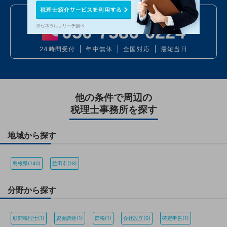
お電話での問い合わせ
050
7586
6224
24時間受付
年中無休
全国対応
最短当日
他の条件で周辺の
税理士事務所を探す
地域から探す
島根県(140)
益田市(18)
分野から探す
顧問税理士(1)
資金調達(1)
節税(1)
会社設立(0)
確定申告(1)