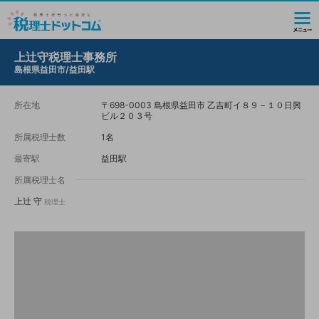
上辻守税理士事務所
島根県益田市/益田駅
所在地
〒698-0003 島根県益田市 乙吉町イ８９－１０日興
ビル２０３号
所属税理士数
1名
最寄駅
益田駅
所属税理士名
上辻 守
税理士