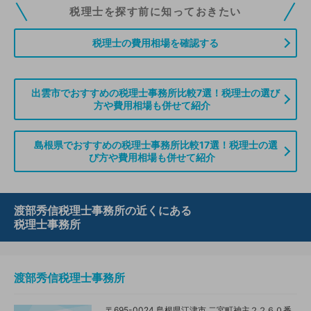
税理士ドットコムの無料会員にご登録いただくと、貴事務所の情報を編集し
税理士を探す前に知っておきたい
ていただくことができます。また、税理士をお探しの方との接点をご提供す
る「みんなの税務相談」、コーディネーターからの案件紹介などをご利用い
税理士の費用相場を確認する
ただけます。
無料登録のご案内はこちら
出雲市でおすすめの税理士事務所比較7選！税理士の選び
方や費用相場も併せて紹介
情報の誤りや削除などのお問い合わせはこちら
島根県でおすすめの税理士事務所比較17選！税理士の選
び方や費用相場も併せて紹介
渡部秀信税理士事務所の近くにある
税理士事務所
渡部秀信税理士事務所
〒695-0024 島根県江津市 二宮町神主２２６０番