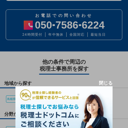
お電話での問い合わせ
050
7586
6224
24時間受付
年中無休
全国対応
最短当日
他の条件で周辺の
税理士事務所を探す
閉じる
地域から探す
島根県(140)
江津市(1)
分野から探す