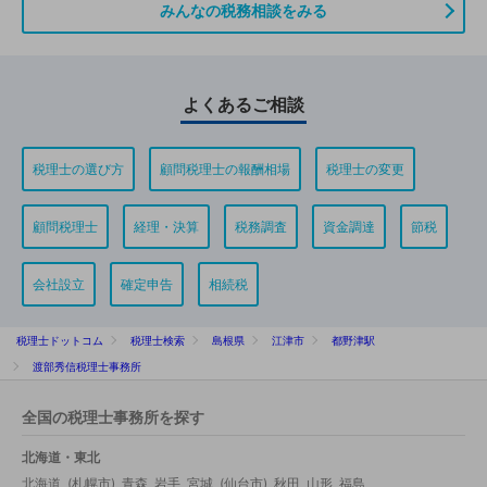
みんなの税務相談をみる
よくあるご相談
税理士の選び方
顧問税理士の報酬相場
税理士の変更
顧問税理士
経理・決算
税務調査
資金調達
節税
会社設立
確定申告
相続税
税理士ドットコム
税理士検索
島根県
江津市
都野津駅
渡部秀信税理士事務所
全国の税理士事務所を探す
北海道・東北
北海道
(
札幌市
)
青森
岩手
宮城
(
仙台市
)
秋田
山形
福島