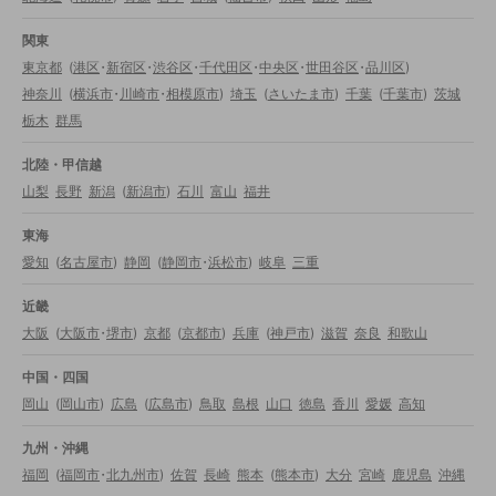
関東
東京都
(
港区
・
新宿区
・
渋谷区
・
千代田区
・
中央区
・
世田谷区
・
品川区
)
神奈川
(
横浜市
・
川崎市
・
相模原市
)
埼玉
(
さいたま市
)
千葉
(
千葉市
)
茨城
栃木
群馬
北陸・甲信越
山梨
長野
新潟
(
新潟市
)
石川
富山
福井
東海
愛知
(
名古屋市
)
静岡
(
静岡市
・
浜松市
)
岐阜
三重
近畿
大阪
(
大阪市
・
堺市
)
京都
(
京都市
)
兵庫
(
神戸市
)
滋賀
奈良
和歌山
中国・四国
岡山
(
岡山市
)
広島
(
広島市
)
鳥取
島根
山口
徳島
香川
愛媛
高知
九州・沖縄
福岡
(
福岡市
・
北九州市
)
佐賀
長崎
熊本
(
熊本市
)
大分
宮崎
鹿児島
沖縄