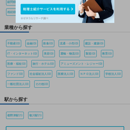
顧問税理士(0)
資金調達(0)
節税(0)
会社設立(0)
確定申告(0)
相続税(0)
税務調査(0)
経理・決算(0)
税金・お金(0)
業種から探す
不動産(0)
金融(0)
飲食(0)
流通・小売(0)
建設・建築(0)
IT・インターネット(0)
美容(0)
運輸・物流(0)
製造(0)
教育(0)
医療・福祉(0)
旅行・ホテル(0)
アミューズメント・レジャー(0)
ファンド(0)
社会福祉法人(0)
医療法人(0)
ＮＰＯ法人(0)
学校法人(0)
一般社団法人(0)
その他(0)
駅から探す
都野津駅(1)
敬川駅(1)