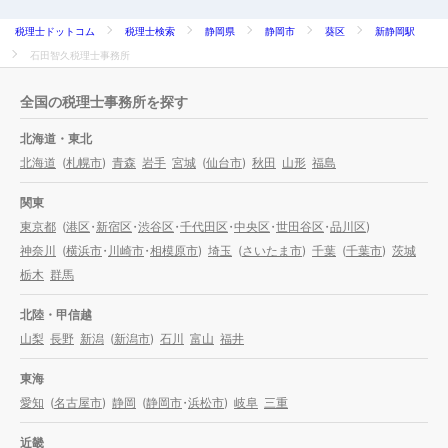
税理士ドットコム
税理士検索
静岡県
静岡市
葵区
新静岡駅
石田智久税理士事務所
全国の税理士事務所を探す
北海道・東北
北海道
(
札幌市
)
青森
岩手
宮城
(
仙台市
)
秋田
山形
福島
関東
東京都
(
港区
・
新宿区
・
渋谷区
・
千代田区
・
中央区
・
世田谷区
・
品川区
)
神奈川
(
横浜市
・
川崎市
・
相模原市
)
埼玉
(
さいたま市
)
千葉
(
千葉市
)
茨城
栃木
群馬
北陸・甲信越
山梨
長野
新潟
(
新潟市
)
石川
富山
福井
東海
愛知
(
名古屋市
)
静岡
(
静岡市
・
浜松市
)
岐阜
三重
近畿