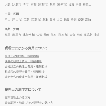
大阪
(
大阪市
・
堺市
)
京都
(
京都市
)
兵庫
(
神戸市
)
滋賀
奈良
和歌山
中国・四国
岡山
(
岡山市
)
広島
(
広島市
)
鳥取
島根
山口
徳島
香川
愛媛
高知
九州・沖縄
福岡
(
福岡市
・
北九州市
)
佐賀
長崎
熊本
(
熊本市
)
大分
宮崎
鹿児島
沖縄
税理士にかかる費用について
税理士の顧問料・報酬相場
決算の税理士費用・報酬相場
会社設立の税理士費用・報酬相場
相続税の税理士費用・報酬相場
確定申告の税理士費用・報酬相場
税理士の選び方について
顧問税理士の選び方
資金調達・融資に強い税理士の選び方