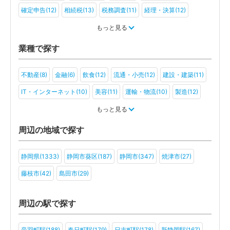
確定申告(12)
相続税(13)
税務調査(11)
経理・決算(12)
税金・お金(7)
もっと見る
業種で探す
不動産(8)
金融(6)
飲食(12)
流通・小売(12)
建設・建築(11)
IT・インターネット(10)
美容(11)
運輸・物流(10)
製造(12)
教育(7)
医療・福祉(7)
旅行・ホテル(8)
もっと見る
アミューズメント・レジャー(7)
社会福祉法人(3)
医療法人(3)
周辺の地域で探す
学校法人(2)
一般社団法人(2)
その他(3)
静岡県(1333)
静岡市葵区(187)
静岡市(347)
焼津市(27)
藤枝市(42)
島田市(29)
周辺の駅で探す
音羽町駅(188)
春日町駅(179)
日吉町駅(178)
新静岡駅(167)