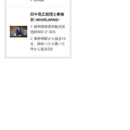
田中晃広税理士事務
所-WHIRLWIND-
静岡県静岡市駿河区
池田665-2-305
東静岡駅から徒歩15
分、静鉄バス小鹿バス
停から徒歩5分