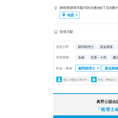
静岡県静岡市駿河区向敷地6丁目8番9
地図
安倍川駅
得意分野
顧問税理士
資金調達
得意業種
金融
流通・小売
建
顧問税理士
資金調
料金・事例
個人の相談も受付可
料金・事例あり
眞野公認会
「税理士