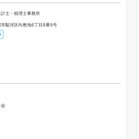
会計士・税理士事務所
市駿河区向敷地6丁目8番9号
士会