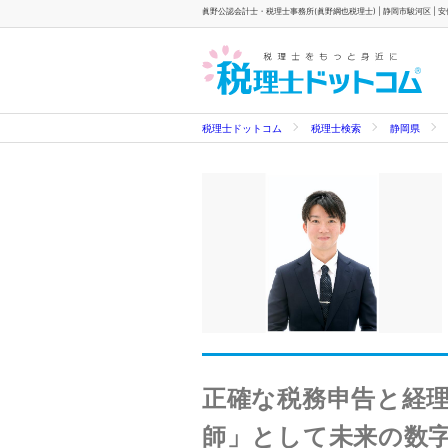
眞野公認会計士・税理士事務所(眞野綱也税理士) | 静岡市駿河区 | 安
税理士ドットコム
税理士検索
静岡県
正確な税務申告と経理
師」として未来の数