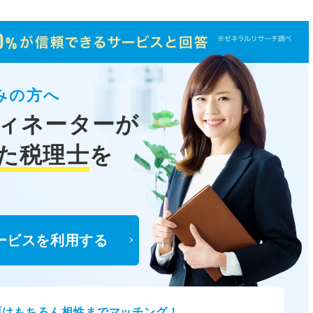
みの方へ
ィネーターが
た税理士
を
ービスを利用する
面はもちろん相性までマッチング！