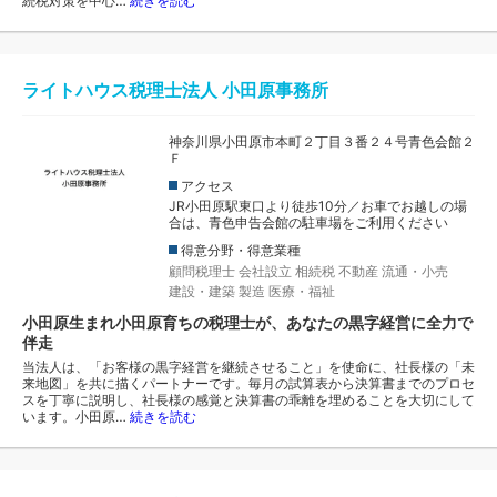
続税対策を中心…
続きを読む
ライトハウス税理士法人 小田原事務所
神奈川県小田原市本町２丁目３番２４号青色会館２
Ｆ
アクセス
JR小田原駅東口より徒歩10分／お車でお越しの場
合は、青色申告会館の駐車場をご利用ください
得意分野・得意業種
顧問税理士
会社設立
相続税
不動産
流通・小売
建設・建築
製造
医療・福祉
小田原生まれ小田原育ちの税理士が、あなたの黒字経営に全力で
伴走
当法人は、「お客様の黒字経営を継続させること」を使命に、社長様の「未
来地図」を共に描くパートナーです。毎月の試算表から決算書までのプロセ
スを丁寧に説明し、社長様の感覚と決算書の乖離を埋めることを大切にして
います。小田原…
続きを読む