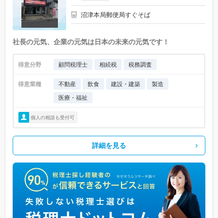
沼津本局郵便局すぐそば
社長の元気、企業の元気は日本の未来の元気です！
得意分野
顧問税理士
相続税
税務調査
得意業種
不動産
飲食
建設・建築
製造
医療・福祉
個人の相談も受付可
詳細を見る