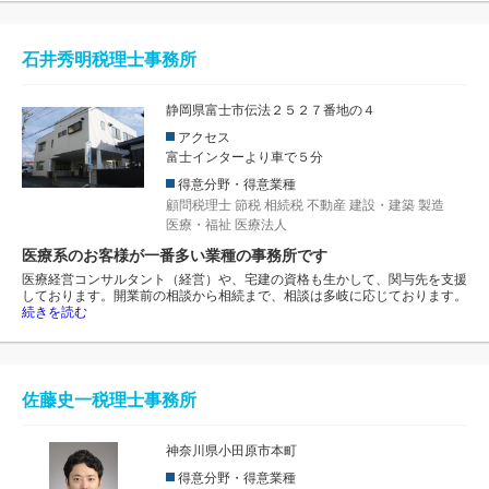
石井秀明税理士事務所
静岡県富士市伝法２５２７番地の４
アクセス
富士インターより車で５分
得意分野・得意業種
顧問税理士
節税
相続税
不動産
建設・建築
製造
医療・福祉
医療法人
医療系のお客様が一番多い業種の事務所です
医療経営コンサルタント（経営）や、宅建の資格も生かして、関与先を支援
しております。開業前の相談から相続まで、相談は多岐に応じております。
続きを読む
佐藤史一税理士事務所
神奈川県小田原市本町
得意分野・得意業種