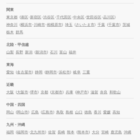
関東
東京都
(
港区
・
新宿区
・
渋谷区
・
千代田区
・
中央区
・
世田谷区
・
品川区
)
神奈川
(
横浜市
・
川崎市
・
相模原市
)
埼玉
(
さいたま市
)
千葉
(
千葉市
)
茨城
栃木
群馬
北陸・甲信越
山梨
長野
新潟
(
新潟市
)
石川
富山
福井
東海
愛知
(
名古屋市
)
静岡
(
静岡市
・
浜松市
)
岐阜
三重
近畿
大阪
(
大阪市
・
堺市
)
京都
(
京都市
)
兵庫
(
神戸市
)
滋賀
奈良
和歌山
中国・四国
岡山
(
岡山市
)
広島
(
広島市
)
鳥取
島根
山口
徳島
香川
愛媛
高知
九州・沖縄
福岡
(
福岡市
・
北九州市
)
佐賀
長崎
熊本
(
熊本市
)
大分
宮崎
鹿児島
沖縄