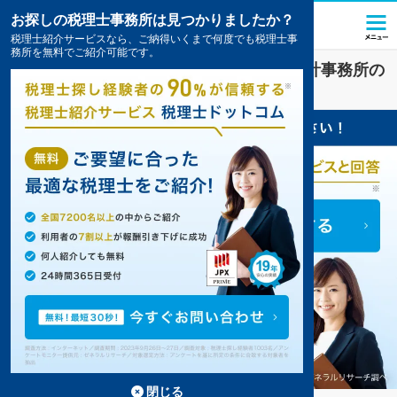
お探しの税理士事務所は見つかりましたか？
税理士紹介サービスなら、ご納得いくまで何度でも税理士事
務所を無料でご紹介可能です。
沼津
で
税金・お金
対策を扱う税理士・会計事務所の
一覧
5件掲載中
閉じる