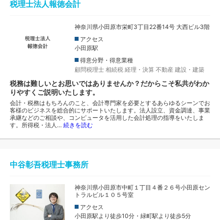
税理士法人報徳会計
神奈川県小田原市栄町3丁目22番14号 大西ビル3階
アクセス
小田原駅
得意分野・得意業種
顧問税理士
相続税
経理・決算
不動産
建設・建築
税務は難しいとお思いではありませんか？だからこそ私共がわか
りやすくご説明いたします。
会計・税務はもちろんのこと、会計専門家を必要とするあらゆるシーンでお
客様のビジネスを総合的にサポートいたします。法人設立、資金調達、事業
承継などのご相談や、コンピュータを活用した会計処理の指導をいたしま
す。所得税・法人…
続きを読む
中谷彰吾税理士事務所
神奈川県小田原市中町１丁目４番２６号小田原セン
トラルビル１０５号室
アクセス
小田原駅より徒歩10分・緑町駅より徒歩5分