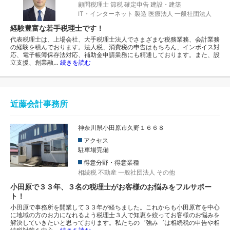
顧問税理士
節税
確定申告
建設・建築
IT・インターネット
製造
医療法人
一般社団法人
経験豊富な若手税理士です！
代表税理士は、上場会社、大手税理士法人でさまざまな税務業務、会計業務
の経験を積んでおります。法人税、消費税の申告はもちろん、インボイス対
応、電子帳簿保存法対応、補助金申請業務にも精通しております。また、設
立支援、創業融…
続きを読む
近藤会計事務所
神奈川県小田原市久野１６６８
アクセス
駐車場完備
得意分野・得意業種
相続税
不動産
一般社団法人
その他
小田原で３３年、３名の税理士がお客様のお悩みをフルサポー
ト！
小田原で事務所を開業して３３年が経ちました。これからも小田原市を中心
に地域の方のお力になれるよう税理士３人で知恵を絞ってお客様のお悩みを
解決していきたいと思っております。私たちの゛強み゛は相続税の申告や相