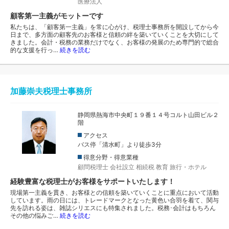
医療法人
顧客第一主義がモットーです
私たちは、「顧客第一主義」を常に心がけ、税理士事務所を開設してから今
日まで、多方面の顧客先のお客様と信頼の絆を築いていくことを大切にして
きました。会計・税務の業務だけでなく、お客様の発展のため専門的で総合
的な支援を行っ…
続きを読む
加藤崇夫税理士事務所
静岡県熱海市中央町１９番１４号コルト山田ビル２
階
アクセス
バス停「清水町」より徒歩3分
得意分野・得意業種
顧問税理士
会社設立
相続税
教育
旅行・ホテル
経験豊富な税理士がお客様をサポートいたします！
現場第一主義を貫き、お客様との信頼を築いていくことに重点において活動
しています。雨の日には、トレードマークとなった黄色い合羽を着て、関与
先を訪れる姿は、雑誌シリエスにも特集されました。税務･会計はもちろん
その他の悩みご…
続きを読む