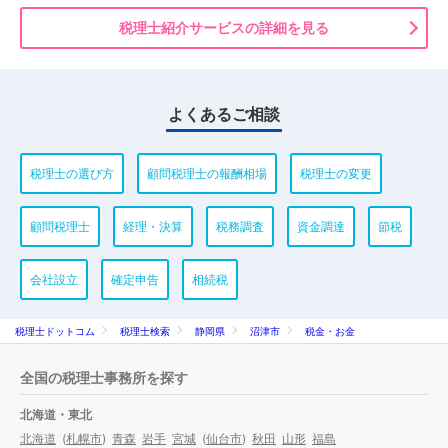
税理士紹介サービスの詳細を見る
よくあるご相談
税理士の選び方
顧問税理士の報酬相場
税理士の変更
顧問税理士
経理・決算
税務調査
資金調達
節税
会社設立
確定申告
相続税
税理士ドットコム
税理士検索
静岡県
沼津市
税金・お金
全国の税理士事務所を探す
北海道・東北
北海道
(
札幌市
)
青森
岩手
宮城
(
仙台市
)
秋田
山形
福島