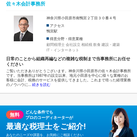
佐々木会計事務所
神奈川県小田原市南鴨宮２丁目３０番４号
アクセス
鴨宮駅
得意分野・得意業種
顧問税理士
会社設立
相続税
飲食
建設・建築
IT・インターネット
日常のことから組織再編などの複雑な税制まで当事務所にお任せ
ください
ご覧いただきありがとうございます。神奈川県小田原市の佐々木会計事務所
です。当事務所は1987年の設立以来、地元小田原を中心に様々な業種のお
客様に会計、税務のサービスを提供してきました。これまで培った経理業務
のノウハウに…
続きを読む
どんな条件でも
無料
プロのコーディネーターが
最適な税理士をご紹介!
あなたのニーズや課題を、お気軽にご相談ください