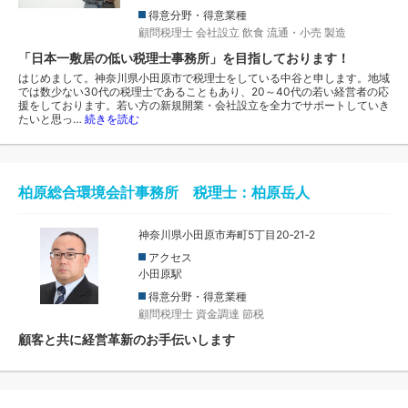
得意分野・得意業種
顧問税理士
会社設立
飲食
流通・小売
製造
「日本一敷居の低い税理士事務所」を目指しております！
はじめまして。神奈川県小田原市で税理士をしている中谷と申します。地域
では数少ない30代の税理士であることもあり、20～40代の若い経営者の応
援をしております。若い方の新規開業・会社設立を全力でサポートしていき
たいと思っ…
続きを読む
柏原総合環境会計事務所 税理士：柏原岳人
神奈川県小田原市寿町5丁目20‐21‐2
アクセス
小田原駅
得意分野・得意業種
顧問税理士
資金調達
節税
顧客と共に経営革新のお手伝いします