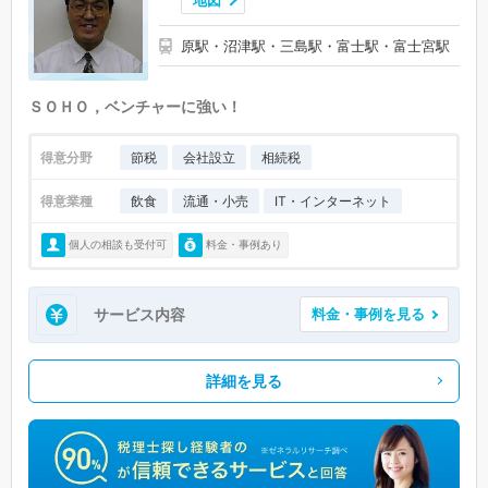
原駅・沼津駅・三島駅・富士駅・富士宮駅
ＳＯＨＯ，ベンチャーに強い！
得意分野
節税
会社設立
相続税
得意業種
飲食
流通・小売
IT・インターネット
個人の相談も受付可
料金・事例あり
サービス内容
料金・事例を見る
詳細を見る