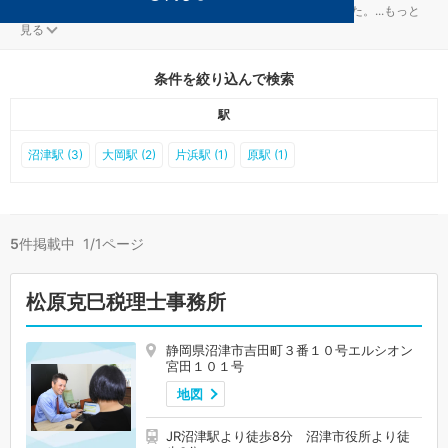
沼津の税金・お金対策を扱う税理士事務所が5件見つかりました。
...
もっと
見る
条件を絞り込んで検索
駅
沼津駅 (3)
大岡駅 (2)
片浜駅 (1)
原駅 (1)
5
件掲載中 1/1ページ
松原克巳税理士事務所
静岡県沼津市吉田町３番１０号エルシオン
宮田１０１号
地図
JR沼津駅より徒歩8分 沼津市役所より徒