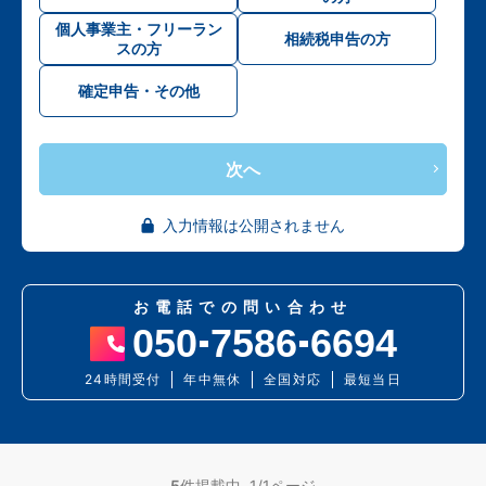
個人事業主・フリーラン
相続税申告の方
スの方
確定申告・その他
次へ
入力情報は公開されません
お電話での問い合わせ
050
7586
6694
24時間受付
年中無休
全国対応
最短当日
5
件掲載中 1/1ページ