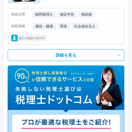
得意分野
顧問税理士
確定申告
相続税
得意業種
建設・建築
製造
社会福祉法人
個人の相談も受付可
詳細を見る