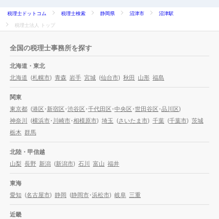
税理士ドットコム
税理士検索
静岡県
沼津市
沼津駅
税理士法人 トップ
全国の税理士事務所を探す
北海道・東北
北海道
(
札幌市
)
青森
岩手
宮城
(
仙台市
)
秋田
山形
福島
関東
東京都
(
港区
・
新宿区
・
渋谷区
・
千代田区
・
中央区
・
世田谷区
・
品川区
)
神奈川
(
横浜市
・
川崎市
・
相模原市
)
埼玉
(
さいたま市
)
千葉
(
千葉市
)
茨城
栃木
群馬
北陸・甲信越
山梨
長野
新潟
(
新潟市
)
石川
富山
福井
東海
愛知
(
名古屋市
)
静岡
(
静岡市
・
浜松市
)
岐阜
三重
近畿