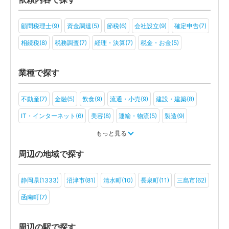
顧問税理士(9)
資金調達(5)
節税(6)
会社設立(9)
確定申告(7)
相続税(8)
税務調査(7)
経理・決算(7)
税金・お金(5)
業種で探す
不動産(7)
金融(5)
飲食(9)
流通・小売(9)
建設・建築(8)
IT・インターネット(6)
美容(8)
運輸・物流(5)
製造(9)
教育(5)
医療・福祉(8)
旅行・ホテル(6)
もっと見る
アミューズメント・レジャー(4)
社会福祉法人(3)
医療法人(5)
周辺の地域で探す
ＮＰＯ法人(4)
一般社団法人(2)
その他(2)
静岡県(1333)
沼津市(81)
清水町(10)
長泉町(11)
三島市(62)
函南町(7)
周辺の駅で探す