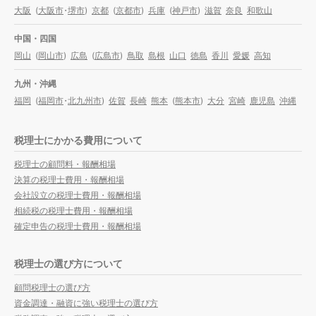
大阪
(
大阪市
・
堺市
)
京都
(
京都市
)
兵庫
(
神戸市
)
滋賀
奈良
和歌山
中国・四国
岡山
(
岡山市
)
広島
(
広島市
)
鳥取
島根
山口
徳島
香川
愛媛
高知
九州・沖縄
福岡
(
福岡市
・
北九州市
)
佐賀
長崎
熊本
(
熊本市
)
大分
宮崎
鹿児島
沖縄
税理士にかかる費用について
税理士の顧問料・報酬相場
決算の税理士費用・報酬相場
会社設立の税理士費用・報酬相場
相続税の税理士費用・報酬相場
確定申告の税理士費用・報酬相場
税理士の選び方について
顧問税理士の選び方
資金調達・融資に強い税理士の選び方