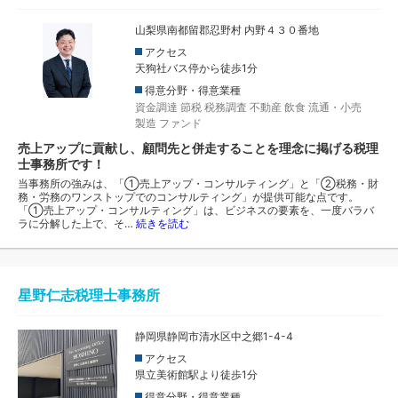
山梨県南都留郡忍野村 内野４３０番地
アクセス
天狗社バス停から徒歩1分
得意分野・得意業種
資金調達
節税
税務調査
不動産
飲食
流通・小売
製造
ファンド
売上アップに貢献し、顧問先と併走することを理念に掲げる税理
士事務所です！
当事務所の強みは、「①売上アップ・コンサルティング」と「②税務・財
務・労務のワンストップでのコンサルティング」が提供可能な点です。
「①売上アップ・コンサルティング」は、ビジネスの要素を、一度バラバ
ラに分解した上で、そ…
続きを読む
星野仁志税理士事務所
静岡県静岡市清水区中之郷1-4-4
アクセス
県立美術館駅より徒歩1分
得意分野・得意業種