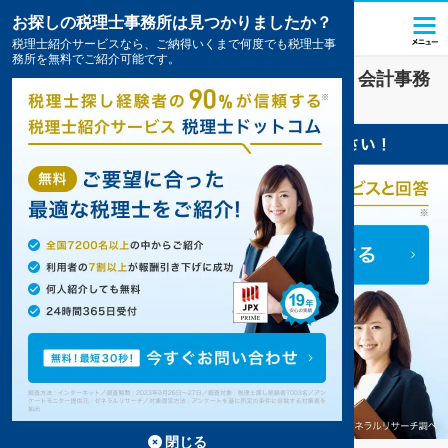
お探しの税理士事務所は見つかりましたか？
税理士紹介サービスなら、ご納得いくまで何度でも税理士事
務所を無料でご紹介可能です。
金融
業界に強い
沼津市(静岡県)
の税理士・会計事務
所の一覧
5件掲載中
閉じる