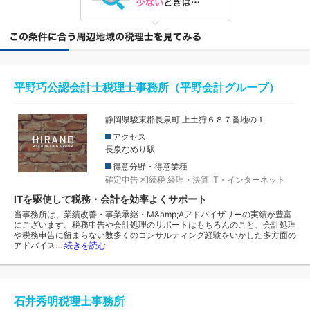
平野巧公認会計士税理士事務所（平野会計グループ）
静岡県駿東郡長泉町 上土狩６８７番地の１
アクセス
長泉なめり駅
得意分野・得意業種
確定申告
相続税
経理・決算
IT・インターネット
ITを駆使して税務・会計を効率よくサポート
当事務所は、業績改善・事業承継・M&amp;Aアドバイザリーの実績が豊富
にございます。税務申告や会計処理のサポートはもちろんのこと、会計処理
や税務申告に留まらない数多くのコンサルティング経験をいかした多方面の
アドバイス…
続きを読む
石井秀明税理士事務所