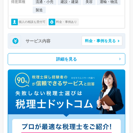
得意業種
流通・小売
建設・建築
美容
運輸・物流
製造
個人の相談も受付可
料金・事例あり
サービス内容
料金・事例を見る
詳細を見る