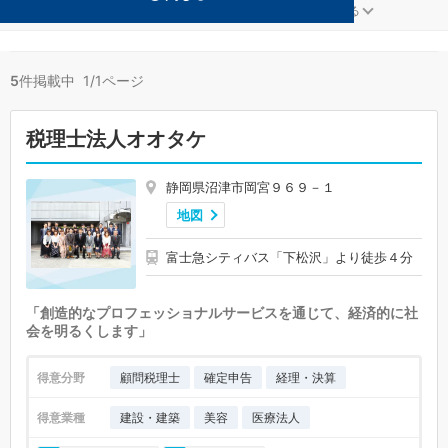
金融が得意な沼津の事務所が5件見つかりました。
...
もっと見る
5
件掲載中 1/1ページ
税理士法人オオタケ
静岡県沼津市岡宮９６９－１
地図
富士急シティバス「下松沢」より徒歩４分
「創造的なプロフェッショナルサービスを通じて、経済的に社
会を明るくします」
得意分野
顧問税理士
確定申告
経理・決算
得意業種
建設・建築
美容
医療法人