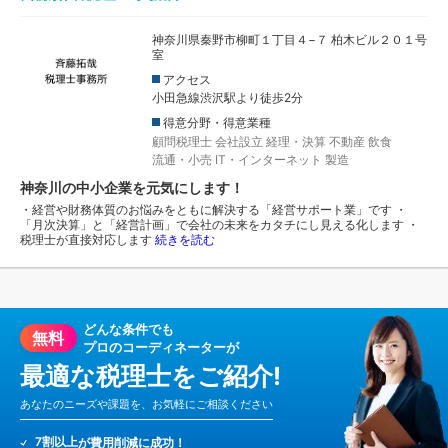
神奈川県秦野市柳町１丁目４−７ 柏木ビル２０１号
室
アクセス
小田急線渋沢駅より徒歩2分
得意分野・得意業種
顧問税理士
会社設立
経理・決算
不動産
飲食
流通・小売
IT・インターネット
製造
神奈川の中小企業を元気にします！
・経営や財務体質のお悩みをともに解決する「経営サポート業」です ・
「月次決算」と「経営計画」で会社の未来をカタチにし見える化します ・
税理士が直接対応します
続きを読む
どんな条件でも
無料
プロのコーディネーターが
最適な税理士をご紹介!
あなたのニーズや課題を、お気軽にご相談ください
7割以上
が費用削減に成功！