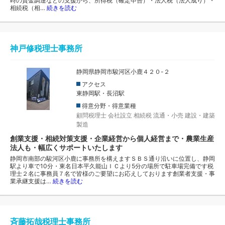
時の資金調達などの支援から、所得税（確定申告）・法人税（法人成り）・
相続税（相…
続きを読む
神戸修税理士事務所
静岡県静岡市駿河区小鹿４２０-２
アクセス
東静岡駅・長沼駅
得意分野・得意業種
顧問税理士
会社設立
相続税
流通・小売
建設・建築
製造
創業支援・相続対策支援・企業経営から個人経営まで・農業生産
法人も・幅広くサポートいたします
静岡市南部の駿河区小鹿に事務所を構えますＳＢＳ通り沿いに位置し、静岡
駅より車で10分・東名日本平久能山ＩＣより5分の場所で駐車場完備です税
理士２名に事務員７名で皆様のご要望にお応えしております創業者支援・事
業承継支援は…
続きを読む
斉藤拓哉税理士事務所