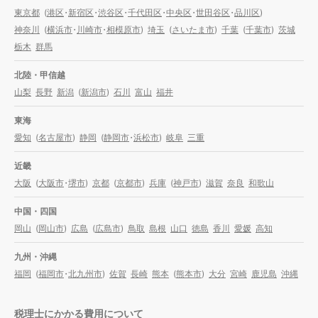
東京都
(
港区
・
新宿区
・
渋谷区
・
千代田区
・
中央区
・
世田谷区
・
品川区
)
神奈川
(
横浜市
・
川崎市
・
相模原市
)
埼玉
(
さいたま市
)
千葉
(
千葉市
)
茨城
栃木
群馬
北陸・甲信越
山梨
長野
新潟
(
新潟市
)
石川
富山
福井
東海
愛知
(
名古屋市
)
静岡
(
静岡市
・
浜松市
)
岐阜
三重
近畿
大阪
(
大阪市
・
堺市
)
京都
(
京都市
)
兵庫
(
神戸市
)
滋賀
奈良
和歌山
中国・四国
岡山
(
岡山市
)
広島
(
広島市
)
鳥取
島根
山口
徳島
香川
愛媛
高知
九州・沖縄
福岡
(
福岡市
・
北九州市
)
佐賀
長崎
熊本
(
熊本市
)
大分
宮崎
鹿児島
沖縄
税理士にかかる費用について