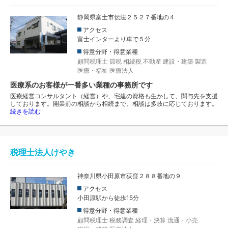
静岡県富士市伝法２５２７番地の４
アクセス
富士インターより車で５分
得意分野・得意業種
顧問税理士
節税
相続税
不動産
建設・建築
製造
医療・福祉
医療法人
医療系のお客様が一番多い業種の事務所です
医療経営コンサルタント（経営）や、宅建の資格も生かして、関与先を支援
しております。開業前の相談から相続まで、相談は多岐に応じております。
続きを読む
税理士法人けやき
神奈川県小田原市荻窪２８８番地の９
アクセス
小田原駅から徒歩15分
得意分野・得意業種
顧問税理士
税務調査
経理・決算
流通・小売