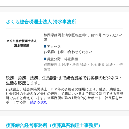
さくら総合税理士法人 清水事務所
静岡県静岡市清水区相生町6丁目22号 コラムビル2
階
アクセス
お気軽にお問い合わせください
得意分野・得意業種
顧問税理士
経理・決算
税金・お金
飲食
流通・小売
製造
税務、労務、法務、生活設計まで総合提案でお客様のビジネス・
生活を応援します。
行政書士、社会保険労務士、ＦＰ等の資格者の採用により、融資、助成金、
社会保険の手続きなど会社の経理、労務にいたるまで幅広く対応できる事務
所であると考えています。当事務所の強み1.総合的なサポート 社長様をサ
ポートする際…
続きを読む
後藤綜合経営事務所（後藤真吾税理士事務所）