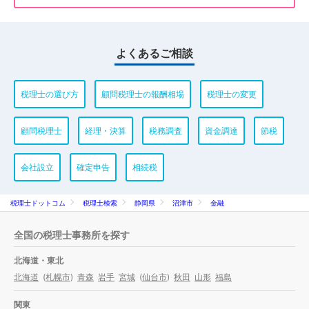
よくあるご相談
税理士の選び方
顧問税理士の報酬相場
税理士の変更
顧問税理士
経理・決算
税務調査
資金調達
節税
会社設立
確定申告
相続税
税理士ドットコム
税理士検索
静岡県
沼津市
金融
全国の税理士事務所を探す
北海道・東北
北海道
(
札幌市
)
青森
岩手
宮城
(
仙台市
)
秋田
山形
福島
関東