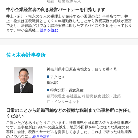
建設・建築
医療法人
中小企業経営者の良き経営パートナーを目指します
井上・府川・松永の３人の税理士が在籍する小田原の会計事務所です。井
上・松永は国税職員として２０年超勤務したことから課税実務の経験が豊富
であり、法律論だけでなく課税実務に即したアドバイスや対応を行っており
ます。中小企業経…
続きを読む
佐々木会計事務所
神奈川県小田原市南鴨宮２丁目３０番４号
アクセス
鴨宮駅
得意分野・得意業種
顧問税理士
会社設立
相続税
飲食
建設・建築
IT・インターネット
日常のことから組織再編などの複雑な税制まで当事務所にお任せ
ください
ご覧いただきありがとうございます。神奈川県小田原市の佐々木会計事務所
です。当事務所は1987年の設立以来、地元小田原を中心に様々な業種のお
客様に会計、税務のサービスを提供してきました。これまで培った経理業務
のノウハウに…
続きを読む