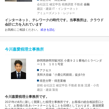
会社設立
確定申告
税務調査
不動産
金融
建設・建築
IT・インターネット
アミューズメント・レジャー
インターネット、テレワークの時代です。当事務所は、クラウド
会計に力を入れています
お気軽にご相談ください。
続きを読む
今川嘉愛税理士事務所
静岡県静岡市駿河区 小鹿９２１番地の１ラベンダ
ー１５ １０１号室
アクセス
美和大谷線「小鹿公民館前」徒歩1分
得意分野・得意業種
節税
会社設立
確定申告
不動産
飲食
流通・小売
建設・建築
製造
今川嘉愛税理士事務所です。
2021年の8月に新しく開業した税理士事務所です。お客様の総合相談窓口と
して、お客様の良きパートナーとなることを目標としております。新規開業