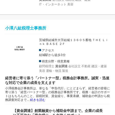
IT・インターネット
美容
小澤八紘税理士事務所
茨城県結城市大字結城１３６０５番地 ＴＨＥ Ｌｉ
ｎｋ ＢＡＳＥ ２Ｆ
アクセス
結城駅から徒歩3分
得意分野・得意業種
顧問税理士
資金調達
会社設立
不動産
建設・建築
美容
運輸・物流
製造
経営者に寄り添う「パートナー型」税務会計事務所。誠実・迅速
な対応で企業の成長を支えます
小澤税務会計事務所は、単なる「申告代行」にとどまらず、経営者の皆様に
寄り添う「経営パートナー型」の税務会計事務所です。税務・会計のサポー
トはもちろんのこと、節税対策、資金繰り、事業承継、補助金の申請から税
務調査対応まで…
続きを読む
【資金調達】創業融資から補助金申請まで。企業の成長