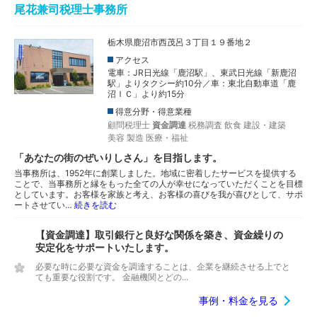
尾花兼司税理士事務所
栃木県鹿沼市西茂呂３丁目１９番地２
アクセス
電車：JR日光線「鹿沼駅」、東武日光線「新鹿沼
駅」よりタクシー約10分／車：東北自動車道「鹿
沼ＩＣ」より約15分
得意分野・得意業種
顧問税理士
資金調達
税務調査
飲食
建設・建築
美容
製造
医療・福祉
「あなたの街のぜいりしさん」を目指します。
当事務所は、1952年に創業しました。地域に密着したサービスを提供する
ことで、当事務所と縁をもった全ての人が幸せになっていただくことを目標
としています。お客様を家族と考え、お客様の喜びを我が喜びとして、サポ
ートさせてい…
続きを読む
【資金調達】取引銀行と良好な関係を築き、資金繰りの
安定化をサポートいたします。
必要な時に必要な資金を調達することは、企業を継続させる上でと
ても重要な役割です。 金融機関とどの...
事例・料金を見る