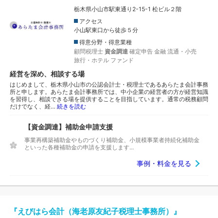
栃木県小山市駅東通り2-15-1 松ビル２階
アクセス
小山駅東口から徒歩５分
得意分野・得意業種
顧問税理士
資金調達
確定申告
金融
流通・小売
旅行・ホテル
ファンド
経営を深め、相談する場
はじめまして、栃木県小山市の公認会計士・税理士であるあらたま会計事務
所と申します。あらたま会計事務所では、中小企業の経営者の方が経営知識
を習得し、相談できる場を提供することを目指しています。通常の税務顧問
だけでなく、経…
続きを読む
【資金調達】補助金申請支援
事業再構築補助金やものづくり補助金、小規模事業者持続化補助金
といった各種補助金の申請を支援します...
事例・料金を見る
『えびはら会計（海老原友紀子税理士事務所）』