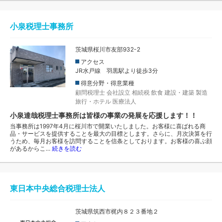
小泉税理士事務所
茨城県桜川市友部932-2
アクセス
JR水戸線 羽黒駅より徒歩3分
得意分野・得意業種
顧問税理士
会社設立
相続税
飲食
建設・建築
製造
旅行・ホテル
医療法人
小泉達哉税理士事務所は皆様の事業の発展を応援します！！
当事務所は1997年4月に桜川市で開業いたしました。お客様に喜ばれる商
品・サービスを提供することを最大の目標とします。さらに、月次決算を行
うため、毎月お客様を訪問することを信条としております。お客様の喜ぶ顔
があるからこ…
続きを読む
東日本中央総合税理士法人
茨城県筑西市梶内８２３番地２