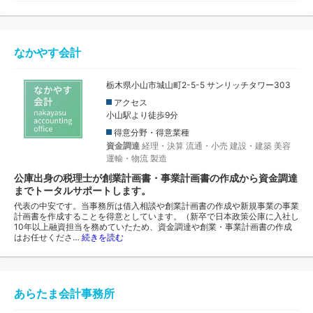
なかやす会計
栃木県小山市城山町2-5-5 サンリッチタワー303
アクセス
小山駅より徒歩9分
得意分野・得意業種
資金調達
経理・決算
流通・小売
建設・建築
美容
運輸・物流
製造
公庫出身の税理士が創業計画書・事業計画書の作成から資金調達
までトータルサポートします。
代表の中安です。当事務所は借入相談や創業計画書の作成や新規事業の事業
計画書を作成することを得意としています。（新卒で日本政策公庫に入社し
10年以上融資担当を務めていたため、資金調達や創業・事業計画書の作成
はお任せくださ…
続きを読む
あらたま会計事務所