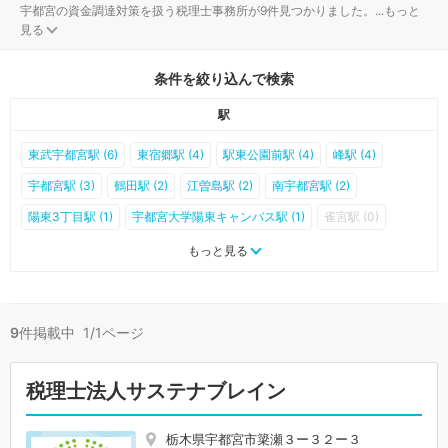
宇都宮の資金調達対策を扱う税理士事務所が9件見つかりました。
...
もっと
見る
条件を絞り込んで検索
駅
東武宇都宮駅 (6)
東宿郷駅 (4)
駅東公園前駅 (4)
峰駅 (4)
宇都宮駅 (3)
鶴田駅 (2)
江曽島駅 (2)
南宇都宮駅 (2)
陽東3丁目駅 (1)
宇都宮大学陽東キャンパス駅 (1)
雀宮駅 (0)
岡本駅 (0)
西川田駅 (0)
平石駅 (0)
平石中央小学校前駅 (0)
もっと見る
飛山城跡駅 (0)
清陵高校前駅 (0)
清原地区市民センター前駅 (0)
グリーンスタジアム前駅 (0)
ゆいの杜西駅 (0)
ゆいの杜中央駅 (0)
9
件掲載中 1/1ページ
ゆいの杜東駅 (0)
税理士法人サステナブレイン
栃木県宇都宮市簗瀬３ー３２ー３