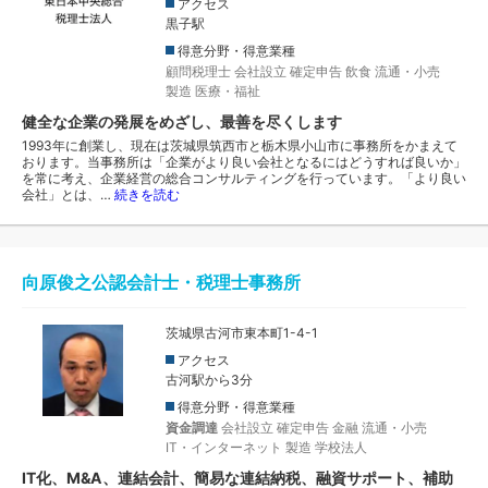
アクセス
黒子駅
得意分野・得意業種
顧問税理士
会社設立
確定申告
飲食
流通・小売
製造
医療・福祉
健全な企業の発展をめざし、最善を尽くします
1993年に創業し、現在は茨城県筑西市と栃木県小山市に事務所をかまえて
おります。当事務所は「企業がより良い会社となるにはどうすれば良いか」
を常に考え、企業経営の総合コンサルティングを行っています。「より良い
会社」とは、…
続きを読む
向原俊之公認会計士・税理士事務所
茨城県古河市東本町1-4-1
アクセス
古河駅から3分
得意分野・得意業種
資金調達
会社設立
確定申告
金融
流通・小売
IT・インターネット
製造
学校法人
IT化、M&A、連結会計、簡易な連結納税、融資サポート、補助