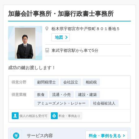
加藤会計事務所・加藤行政書士事務所
栃木県宇都宮市中戸祭町８０１番地５
地図
東武宇都宮駅から車で5分
成功の鍵お渡しします！
得意分野
顧問税理士
会社設立
相続税
得意業種
飲食
流通・小売
建設・建築
アミューズメント・レジャー
社会福祉法人
個人の相談も受付可
料金・事例あり
サービス内容
料金・事例を見る