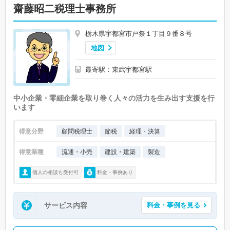
齋藤昭二税理士事務所
栃木県宇都宮市戸祭１丁目９番８号
地図
最寄駅：東武宇都宮駅
中小企業・零細企業を取り巻く人々の活力を生み出す支援を行
います
得意分野
顧問税理士
節税
経理・決算
得意業種
流通・小売
建設・建築
製造
個人の相談も受付可
料金・事例あり
サービス内容
料金・事例を見る