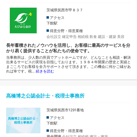
茨城県筑西市甲８３７
アクセス
下館駅
得意分野・得意業種
会社設立
確定申告
相続税
飲食
建設・建築
美容
長年蓄積されたノウハウを活用し、お客様に最高のサービスを分
かり易く提供することが私たちの使命です。
当事務所は、少人数の所員でアットホームですが、どんなことも相談・解決
出来るサービスの実現を目指しております。１９８４年開業の歴史と実績と
まごころでお客様を全力サポートさせて頂きます。この機会に何かご縁があ
れば幸です。税…
続きを読む
髙橋博之公認会計士・税理士事務所
茨城県筑西市1291番地
アクセス
髙橋博之公認会計士・
税理士事務所
下館駅
得意分野・得意業種
資金調達
会社設立
相続税
建設・建築