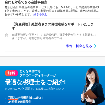
金にも対応できる会計事務所
弊所は会計事務所の通常サービス以外にも、M&Aのサービス提供や業務のI
T化を進めることで、貴社の事業の拡大や新規事業の開拓、業務の効率化の
お手伝いを致します。
続きを読む
【資金調達】経営者さまの目標達成をサポートいたしま
す
会計事務所の仕事としては記帳代行、確定申告が主とする部分もご
ざいますが、可能な限り経営者の方の目...
事例・料金を見る
どんな条件でも
無料
プロのコーディネーターが
最適な税理士をご紹介!
あなたのニーズや課題を、お気軽にご相談ください
7割以上
が費用削減に成功！
24時間365日受付