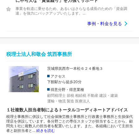
に不可欠な「資金繰り」を力強くサポート
事業を軌道に乗せるため、あるいはさらなる成長のための「資金調
達」を強力にバックアップいたします。...
事例・料金を見る
税理士法人和敬会 筑西事務所
茨城県筑西市一本松６２４番地３
アクセス
下館駅から徒歩20分
得意分野・得意業種
顧問税理士
節税
相続税
不動産
建設・建築
運輸・物流
製造
医療法人
１社複数人担当者制によるトータルコーディネートアドバイス
税理士事務所に併設して社会保険労務士事務所と行政書士事務所と生損保代
理店を併設しています。各分野ごとの専任スタッフが担当することから、顧
問先１社に複数人の担当者を配置いたします。また、各組織において主担当
者と副担当者と…
続きを読む