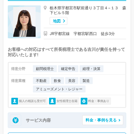
栃木県宇都宮市駅前通り３丁目４−１３ 森
下ビル５階
地図
JR宇都宮線 宇都宮駅西口 徒歩3分
お客様への対応はすべて所長税理士である吉川が責任を持って
対応いたします!
得意分野
顧問税理士
確定申告
経理・決算
得意業種
不動産
飲食
美容
製造
アミューズメント・レジャー
個人の相談も受付可
女性税理士在籍
料金・事例あり
サービス内容
料金・事例を見る