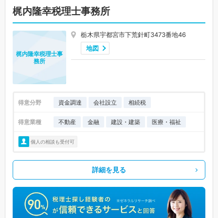
梶内隆幸税理士事務所
栃木県宇都宮市下荒針町3473番地46
地図
梶内隆幸税理士事
務所
得意分野
資金調達
会社設立
相続税
得意業種
不動産
金融
建設・建築
医療・福祉
個人の相談も受付可
詳細を見る