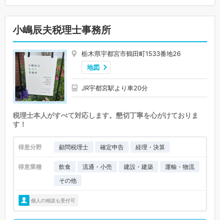
小嶋辰夫税理士事務所
栃木県宇都宮市鶴田町1533番地26
地図
JR宇都宮駅より車20分
税理士本人がすべて対応します。懇切丁寧を心がけておりま
す！
得意分野
顧問税理士
確定申告
経理・決算
得意業種
飲食
流通・小売
建設・建築
運輸・物流
その他
個人の相談も受付可