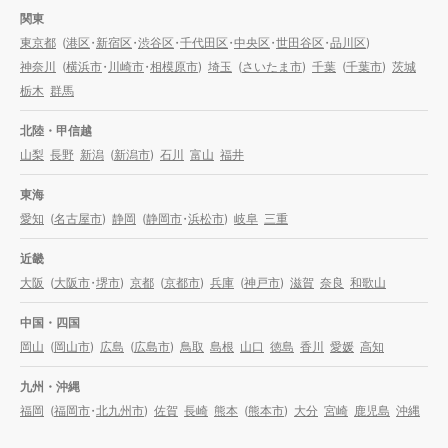
関東
東京都
(
港区
・
新宿区
・
渋谷区
・
千代田区
・
中央区
・
世田谷区
・
品川区
)
神奈川
(
横浜市
・
川崎市
・
相模原市
)
埼玉
(
さいたま市
)
千葉
(
千葉市
)
茨城
栃木
群馬
北陸・甲信越
山梨
長野
新潟
(
新潟市
)
石川
富山
福井
東海
愛知
(
名古屋市
)
静岡
(
静岡市
・
浜松市
)
岐阜
三重
近畿
大阪
(
大阪市
・
堺市
)
京都
(
京都市
)
兵庫
(
神戸市
)
滋賀
奈良
和歌山
中国・四国
岡山
(
岡山市
)
広島
(
広島市
)
鳥取
島根
山口
徳島
香川
愛媛
高知
九州・沖縄
福岡
(
福岡市
・
北九州市
)
佐賀
長崎
熊本
(
熊本市
)
大分
宮崎
鹿児島
沖縄