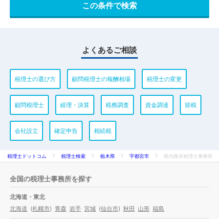
よくあるご相談
税理士の選び方
顧問税理士の報酬相場
税理士の変更
顧問税理士
経理・決算
税務調査
資金調達
節税
会社設立
確定申告
相続税
税理士ドットコム
税理士検索
栃木県
宇都宮市
梶内隆幸税理士事務所
全国の税理士事務所を探す
北海道・東北
北海道
(
札幌市
)
青森
岩手
宮城
(
仙台市
)
秋田
山形
福島