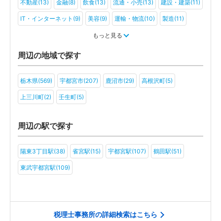
不動産(13)
金融(8)
飲食(13)
流通・小売(13)
建設・建築(11)
IT・インターネット(9)
美容(9)
運輸・物流(10)
製造(11)
教育(9)
医療・福祉(9)
旅行・ホテル(8)
もっと見る
アミューズメント・レジャー(8)
ファンド(2)
社会福祉法人(5)
周辺の地域で探す
医療法人(7)
ＮＰＯ法人(6)
学校法人(3)
一般社団法人(6)
栃木県(569)
宇都宮市(207)
鹿沼市(29)
高根沢町(5)
その他(5)
上三川町(2)
壬生町(5)
周辺の駅で探す
陽東3丁目駅(38)
雀宮駅(15)
宇都宮駅(107)
鶴田駅(51)
東武宇都宮駅(109)
税理士事務所の詳細検索はこちら