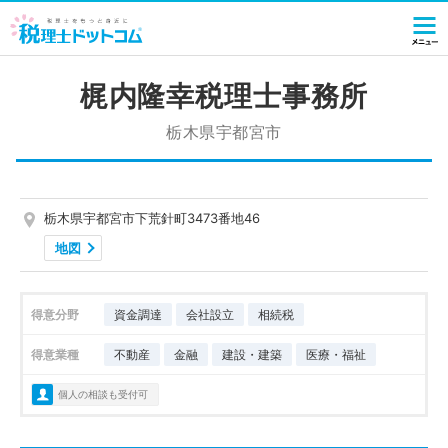
梶内隆幸税理士事務所
栃木県宇都宮市
栃木県宇都宮市下荒針町3473番地46
地図
得意分野
資金調達
会社設立
相続税
得意業種
不動産
金融
建設・建築
医療・福祉
個人の相談も受付可