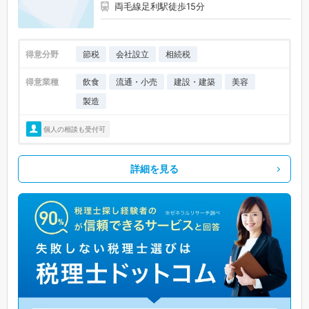
両毛線足利駅徒歩15分
得意分野
節税
会社設立
相続税
得意業種
飲食
流通・小売
建設・建築
美容
製造
個人の相談も受付可
詳細を見る