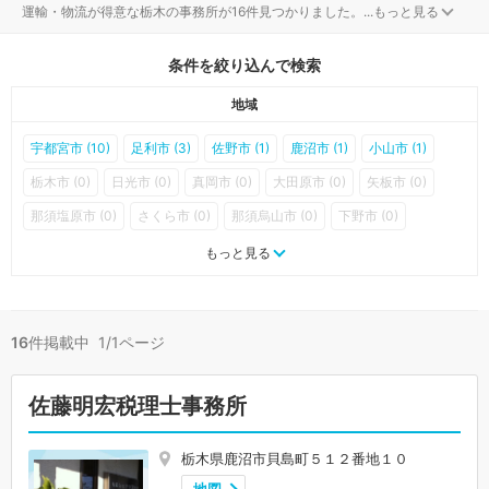
運輸・物流が得意な栃木の事務所が16件見つかりました。
...
もっと見る
条件を絞り込んで検索
地域
宇都宮市 (10)
足利市 (3)
佐野市 (1)
鹿沼市 (1)
小山市 (1)
栃木市 (0)
日光市 (0)
真岡市 (0)
大田原市 (0)
矢板市 (0)
那須塩原市 (0)
さくら市 (0)
那須烏山市 (0)
下野市 (0)
上三川町 (0)
益子町 (0)
茂木町 (0)
市貝町 (0)
芳賀町 (0)
もっと見る
壬生町 (0)
野木町 (0)
岩舟町 (0)
塩谷町 (0)
高根沢町 (0)
那須町 (0)
那珂川町 (0)
16
件掲載中 1/1ページ
佐藤明宏税理士事務所
栃木県鹿沼市貝島町５１２番地１０