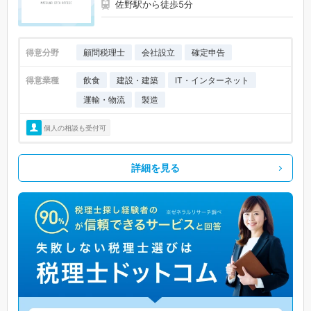
佐野駅から徒歩5分
得意分野
顧問税理士
会社設立
確定申告
得意業種
飲食
建設・建築
IT・インターネット
運輸・物流
製造
個人の相談も受付可
詳細を見る