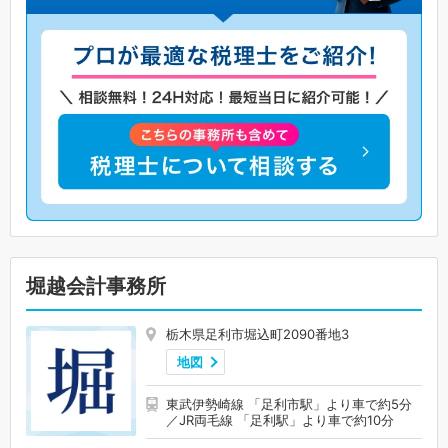
堀越会計事務所
栃木県足利市堀込町2090番地3
地図
東武伊勢崎線 「足利市駅」より車で約5分
／JR両毛線 「足利駅」より車で約10分