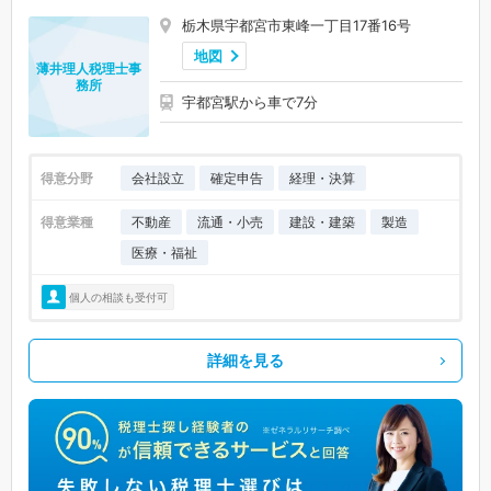
栃木県宇都宮市東峰一丁目17番16号
地図
薄井理人税理士事
務所
宇都宮駅から車で7分
得意分野
会社設立
確定申告
経理・決算
得意業種
不動産
流通・小売
建設・建築
製造
医療・福祉
個人の相談も受付可
詳細を見る