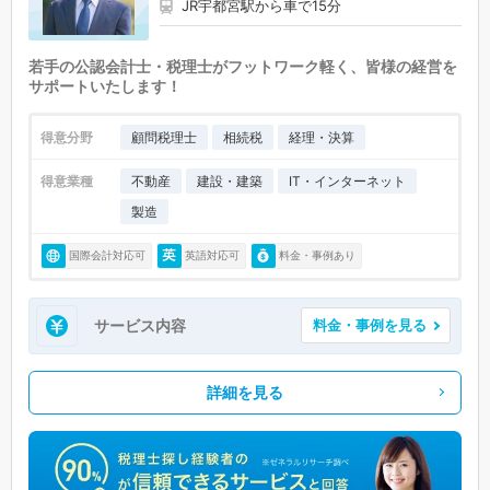
JR宇都宮駅から車で15分
若手の公認会計士・税理士がフットワーク軽く、皆様の経営を
サポートいたします！
得意分野
顧問税理士
相続税
経理・決算
得意業種
不動産
建設・建築
IT・インターネット
製造
国際会計対応可
英語対応可
料金・事例あり
サービス内容
料金・事例を見る
詳細を見る