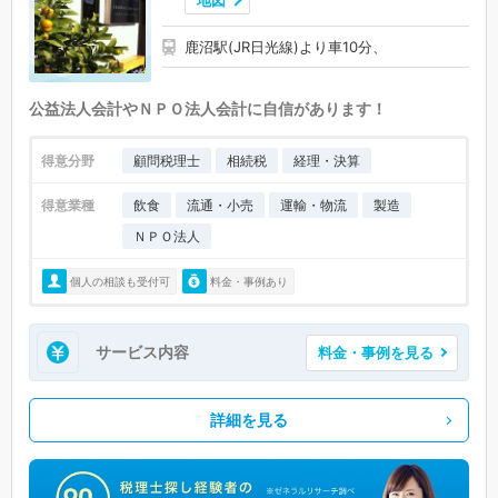
地図
鹿沼駅(JR日光線)より車10分、
公益法人会計やＮＰＯ法人会計に自信があります！
得意分野
顧問税理士
相続税
経理・決算
得意業種
飲食
流通・小売
運輸・物流
製造
ＮＰＯ法人
個人の相談も受付可
料金・事例あり
サービス内容
料金・事例を見る
詳細を見る