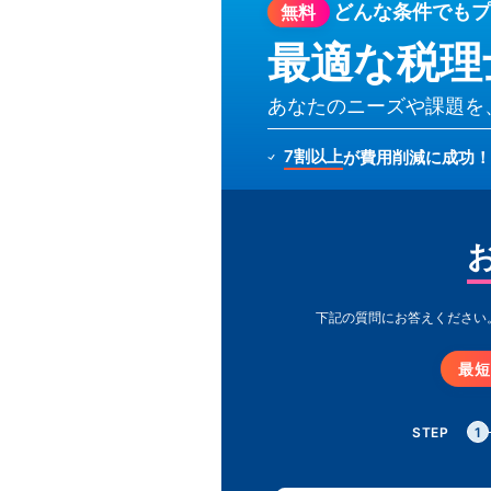
どんな条件でも
プ
無料
最適な税理
あなたのニーズや課題を
7割以上
が費用削減に成功！
下記の質問にお答えください
最短
STEP
1