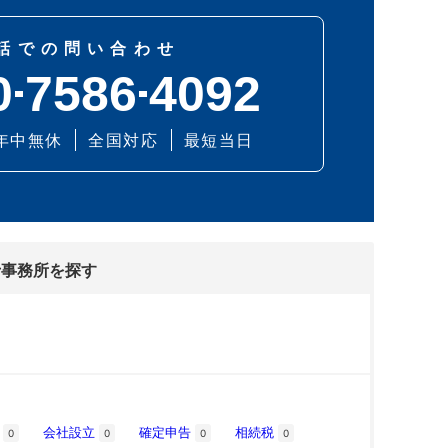
話での問い合わせ
0
7586
4092
年中無休
全国対応
最短当日
士事務所を探す
税
会社設立
確定申告
相続税
0
0
0
0