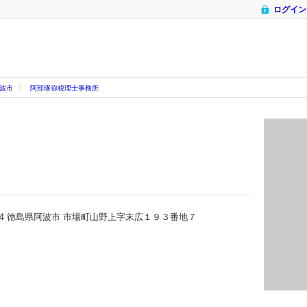
ログイン
波市
阿部琢弥税理士事務所
1624 徳島県阿波市 市場町山野上字末広１９３番地７