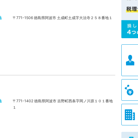
地
〒771-1506 徳島県阿波市 土成町土成字大法寺２５８番地１
地
〒771-1402 徳島県阿波市 吉野町西条字岡ノ川原１０１番地
１