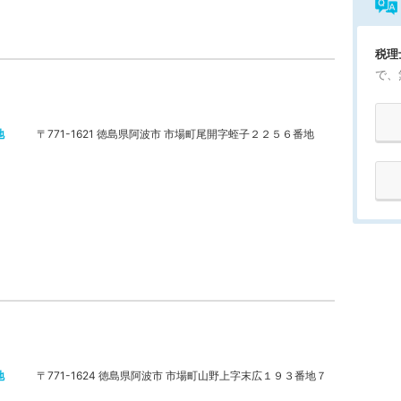
税理
で、
地
〒771-1621 徳島県阿波市 市場町尾開字蛭子２２５６番地
地
〒771-1624 徳島県阿波市 市場町山野上字末広１９３番地７