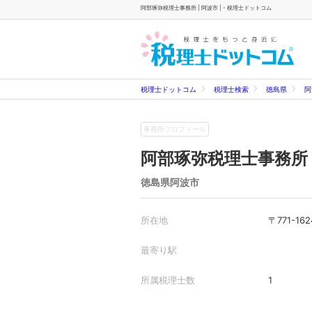
阿部琢弥税理士事務所 | 阿波市 | - 税理士ドットコム
税理士ドットコム
税理士検索
徳島県
阿
事務所プロフィール
阿部琢弥税理士事務所
徳島県阿波市
所在地
〒771-
最寄り駅
所属税理士数
1