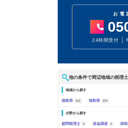
お電
05
24時間受付
他の条件で周辺地域の税理
地域から探す
徳島県
徳島県
202
202
分野から探す
顧問税理士
資金調達
節
0
0