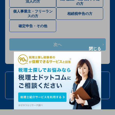
法人の方
の方
個人事業主・フリーラン
相続税申告の方
スの方
確定申告・その他
次へ
閉じる
入力情報は公開されません
お電話での問い合わせ
050
7586
6224
24時間受付
年中無休
全国対応
最短当日