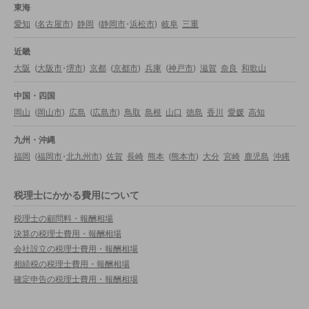
東海
愛知
(
名古屋市
)
静岡
(
静岡市
・
浜松市
)
岐阜
三重
近畿
大阪
(
大阪市
・
堺市
)
京都
(
京都市
)
兵庫
(
神戸市
)
滋賀
奈良
和歌山
中国・四国
岡山
(
岡山市
)
広島
(
広島市
)
鳥取
島根
山口
徳島
香川
愛媛
高知
九州・沖縄
福岡
(
福岡市
・
北九州市
)
佐賀
長崎
熊本
(
熊本市
)
大分
宮崎
鹿児島
沖縄
税理士にかかる費用について
税理士の顧問料・報酬相場
決算の税理士費用・報酬相場
会社設立の税理士費用・報酬相場
相続税の税理士費用・報酬相場
確定申告の税理士費用・報酬相場