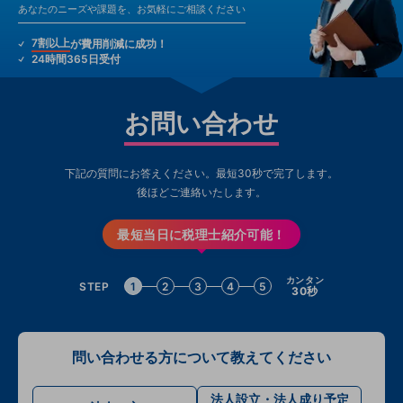
あなたのニーズや課題を、お気軽にご相談ください
7割以上
が費用削減に成功！
24時間365日受付
お問い合わせ
下記の質問にお答えください。最短30秒で完了します。
後ほどご連絡いたします。
最短当日に税理士紹介可能！
カンタン
STEP
1
2
3
4
5
30秒
問い合わせる方について教えてください
法人設立・法人成り予定