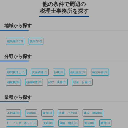
他の条件で周辺の
税理士事務所を探す
地域から探す
徳島県(202)
美馬市(6)
分野から探す
顧問税理士(0)
資金調達(0)
節税(0)
会社設立(0)
確定申告(0)
相続税(0)
税務調査(0)
経理・決算(0)
税金・お金(0)
業種から探す
不動産(0)
金融(0)
飲食(0)
流通・小売(0)
建設・建築(0)
IT・インターネット(0)
美容(0)
運輸・物流(0)
製造(0)
教育(0)