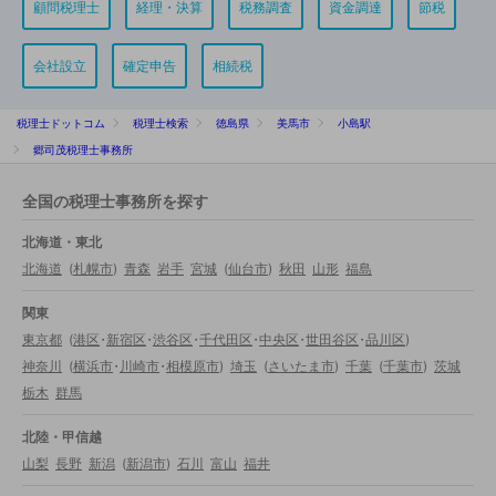
顧問税理士
経理・決算
税務調査
資金調達
節税
会社設立
確定申告
相続税
税理士ドットコム
税理士検索
徳島県
美馬市
小島駅
郷司茂税理士事務所
全国の税理士事務所を探す
北海道・東北
北海道
(
札幌市
)
青森
岩手
宮城
(
仙台市
)
秋田
山形
福島
関東
東京都
(
港区
・
新宿区
・
渋谷区
・
千代田区
・
中央区
・
世田谷区
・
品川区
)
神奈川
(
横浜市
・
川崎市
・
相模原市
)
埼玉
(
さいたま市
)
千葉
(
千葉市
)
茨城
栃木
群馬
北陸・甲信越
山梨
長野
新潟
(
新潟市
)
石川
富山
福井