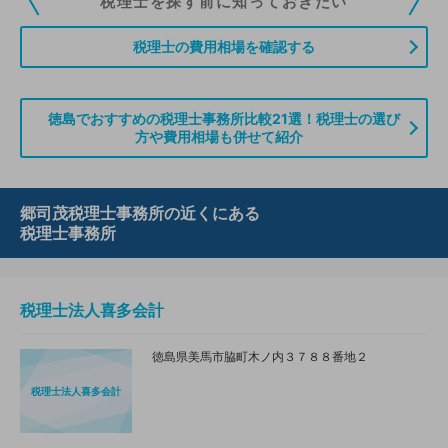
税理士を探す前に知っておきたい
ていただくことができます。また、税理士をお探しの方との接点をご提供す
る「みんなの税務相談」、コーディネーターからの案件紹介などをご利用い
税理士の費用相場を確認する
ただけます。
無料登録のご案内はこちら
徳島でおすすめの税理士事務所比較21選！税理士の選び
方や費用相場も併せて紹介
情報の誤りや削除などのお問い合わせはこちら
郷司茂税理士事務所の近くにある
税理士事務所
税理士法人喜多会計
徳島県美馬市脇町木ノ内３７８８番地２
税理士法人喜多会計