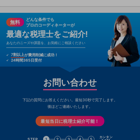
どんな条件でも
無料
プロのコーディネーターが
最適な税理士をご紹介!
あなたのニーズや課題を、お気軽にご相談ください
7割以上
が費用削減に成功！
24時間365日受付
お問い合わせ
下記の質問にお答えください。最短30秒で完了します。
後ほどご連絡いたします。
最短当日に税理士紹介可能！
カンタン
STEP
1
2
3
4
5