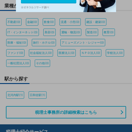
業種から探す
不動産(0)
金融(0)
飲食(0)
流通・小売(0)
建設・建築(0)
IT・インターネット(0)
美容(0)
運輸・物流(0)
製造(0)
教育(0)
医療・福祉(0)
旅行・ホテル(0)
アミューズメント・レジャー(0)
ファンド(0)
社会福祉法人(0)
医療法人(0)
ＮＰＯ法人(0)
学校法人(0)
一般社団法人(0)
その他(0)
駅から探す
北河内駅(1)
日和佐駅(1)
税理士事務所の詳細検索はこちら
税理士紹介サービス