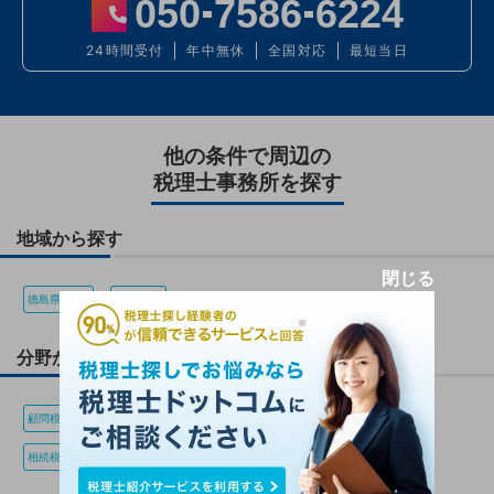
050
7586
6224
24時間受付
年中無休
全国対応
最短当日
他の条件で周辺の
税理士事務所を探す
地域から探す
閉じる
徳島県(202)
美波町(1)
分野から探す
顧問税理士(0)
資金調達(0)
節税(0)
会社設立(0)
確定申告(0)
相続税(0)
税務調査(0)
経理・決算(0)
税金・お金(0)