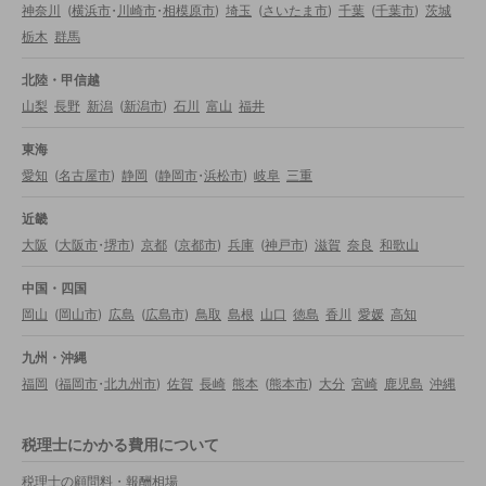
神奈川
(
横浜市
・
川崎市
・
相模原市
)
埼玉
(
さいたま市
)
千葉
(
千葉市
)
茨城
栃木
群馬
北陸・甲信越
山梨
長野
新潟
(
新潟市
)
石川
富山
福井
東海
愛知
(
名古屋市
)
静岡
(
静岡市
・
浜松市
)
岐阜
三重
近畿
大阪
(
大阪市
・
堺市
)
京都
(
京都市
)
兵庫
(
神戸市
)
滋賀
奈良
和歌山
中国・四国
岡山
(
岡山市
)
広島
(
広島市
)
鳥取
島根
山口
徳島
香川
愛媛
高知
九州・沖縄
福岡
(
福岡市
・
北九州市
)
佐賀
長崎
熊本
(
熊本市
)
大分
宮崎
鹿児島
沖縄
税理士にかかる費用について
税理士の顧問料・報酬相場