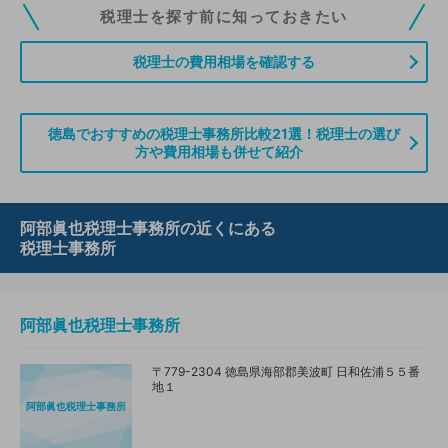
税理士ドットコムの無料会員にご登録いただくと、貴事務所の情報を編集し
税理士を探す前に知っておきたい
ていただくことができます。また、税理士をお探しの方との接点をご提供す
る「みんなの税務相談」、コーディネーターからの案件紹介などをご利用い
税理士の費用相場を確認する
ただけます。
無料登録のご案内はこちら
徳島でおすすめの税理士事務所比較21選！税理士の選び
方や費用相場も併せて紹介
情報の誤りや削除などのお問い合わせはこちら
阿部眞也税理士事務所の近くにある
税理士事務所
阿部眞也税理士事務所
〒779-2304 徳島県海部郡美波町 日和佐浦５５番
地１
阿部眞也税理士事務所