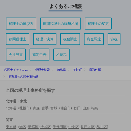
よくあるご相談
税理士の選び方
顧問税理士の報酬相場
税理士の変更
顧問税理士
経理・決算
税務調査
資金調達
節税
会社設立
確定申告
相続税
税理士ドットコム
税理士検索
徳島県
美波町
日和佐駅
阿部眞也税理士事務所
全国の税理士事務所を探す
北海道・東北
北海道
(
札幌市
)
青森
岩手
宮城
(
仙台市
)
秋田
山形
福島
関東
東京都
(
港区
・
新宿区
・
渋谷区
・
千代田区
・
中央区
・
世田谷区
・
品川区
)