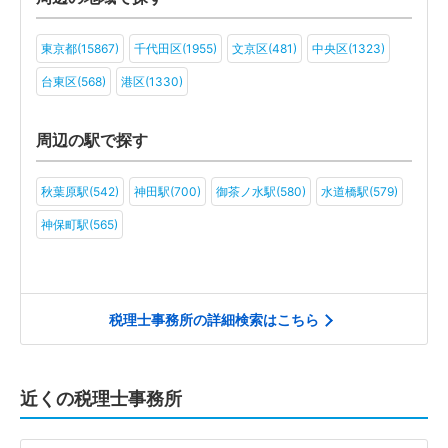
ファンド(38)
社会福祉法人(26)
医療法人(63)
ＮＰＯ法人(40)
東京都(15867)
千代田区(1955)
文京区(481)
中央区(1323)
学校法人(27)
一般社団法人(57)
その他(46)
台東区(568)
港区(1330)
周辺の駅で探す
秋葉原駅(542)
神田駅(700)
御茶ノ水駅(580)
水道橋駅(579)
神保町駅(565)
税理士事務所の詳細検索はこちら
近くの税理士事務所