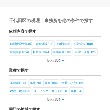
千代田区の税理士事務所を他の条件で探す
依頼内容で探す
顧問税理士(140)
資金調達(93)
節税(103)
会社設立(108)
確定申告(124)
相続税(104)
税務調査(110)
経理・決算(125)
税金・お金(85)
もっと見る
業種で探す
不動産(114)
金融(70)
飲食(106)
流通・小売(112)
建設・建築(87)
IT・インターネット(101)
美容(84)
運輸・物流(76)
製造(110)
教育(74)
医療・福祉(79)
もっと見る
旅行・ホテル(74)
アミューズメント・レジャー(61)
周辺の地域で探す