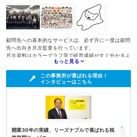
顧問先への基本的なサービスは、必ず月に一度は顧問
先へ出向き月次監査を行っています。
月次資料はカラーグラフ等で経営成績がすぐ分かるよ
もっと見る
うに見やすく工夫して迅速に提供しています。
節税はもとより企業防衛・リスクマネジメントも積極
この事務所が選ばれる理由！
的に指導しています。
インタビューはこちら
もちろん、日常の経理・事務処理などに関しても改善
点があれば指導させていただいております。
ただ、顧問先によっては今までのやり方でないとスム
ーズに仕事が進まないということも考えられますの
で、無理に当事務所のやり方を押し付けたりはしない
ようにしています。
開業30年の実績、リーズナブルで喜ばれる税
また、報酬は顧問先の現状を考慮して出来る限り無理