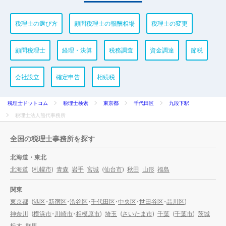
税理士の選び方
顧問税理士の報酬相場
税理士の変更
顧問税理士
経理・決算
税務調査
資金調達
節税
会社設立
確定申告
相続税
税理士ドットコム
税理士検索
東京都
千代田区
九段下駅
税理士法人熊代事務所
全国の税理士事務所を探す
北海道・東北
北海道
(
札幌市
)
青森
岩手
宮城
(
仙台市
)
秋田
山形
福島
関東
東京都
(
港区
・
新宿区
・
渋谷区
・
千代田区
・
中央区
・
世田谷区
・
品川区
)
神奈川
(
横浜市
・
川崎市
・
相模原市
)
埼玉
(
さいたま市
)
千葉
(
千葉市
)
茨城
栃木
群馬