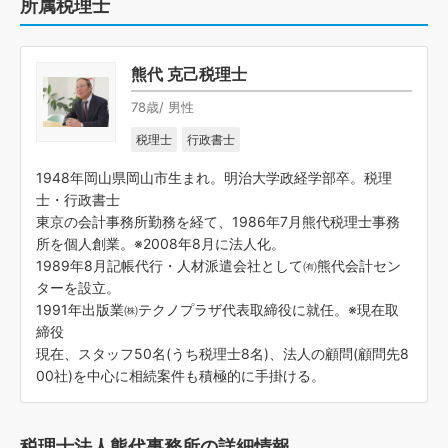
所属税理士
熊代 克己税理士
78歳/ 男性
税理士
行政書士
1948年岡山県岡山市生まれ。明治大学政経学部卒。税理
士・行政書士
東京の会計事務所勤務を経て、1986年7月熊代税理士事務
所を個人創業。※2008年8月に法人化。
1989年8月記帳代行・人材派遣会社として㈲熊代会計セン
ターを設立。
1991年出版業㈱テクノプラザ代表取締役に就任。※現在取
締役
現在、スタッフ50名(うち税理士8名)、法人の顧問(顧問先8
00社)を中心に相続案件も積極的に手掛ける。
税理士法人熊代事務所の詳細情報