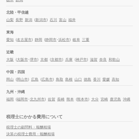
北陸・甲信越
山梨
長野
新潟
(
新潟市
)
石川
富山
福井
東海
愛知
(
名古屋市
)
静岡
(
静岡市
・
浜松市
)
岐阜
三重
近畿
大阪
(
大阪市
・
堺市
)
京都
(
京都市
)
兵庫
(
神戸市
)
滋賀
奈良
和歌山
中国・四国
岡山
(
岡山市
)
広島
(
広島市
)
鳥取
島根
山口
徳島
香川
愛媛
高知
九州・沖縄
福岡
(
福岡市
・
北九州市
)
佐賀
長崎
熊本
(
熊本市
)
大分
宮崎
鹿児島
沖縄
税理士にかかる費用について
税理士の顧問料・報酬相場
決算の税理士費用・報酬相場