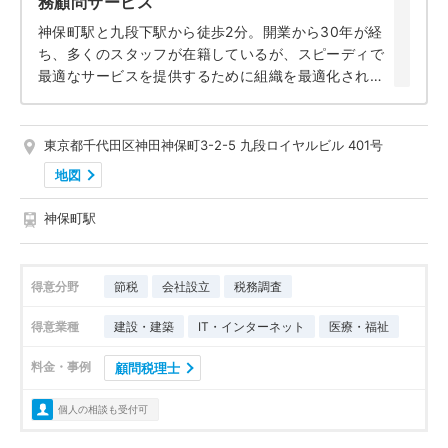
務顧問サービス
のない料金を設定しています。
経理派遣も当事務所の特徴で、急に経理に辞められて
神保町駅と九段下駅から徒歩2分。開業から30年が経
ち、多くのスタッフが在籍しているが、スピーディで
困っているとか、経理コストの削減をしたいので、経
最適なサービスを提供するために組織を最適化されて
理関係を全て任せたい、といったような要望にも対応
いる税理士法人熊代事務所（東京・千代田区）の熊代
しています。
克己税理士にお話を伺いました。
スタッフ一同「お客様第一主義」を徹底し、「お客様
東京都千代田区神田神保町3-2-5 九段ロイヤルビル 401号
の為に何ができるか」ということを常に考え、親身に
地図
なってお客様の要望や悩みを聞きながら行動していま
す。
神保町駅
得意分野
節税
会社設立
税務調査
得意業種
建設・建築
IT・インターネット
医療・福祉
料金・事例
顧問税理士
個人の相談も受付可